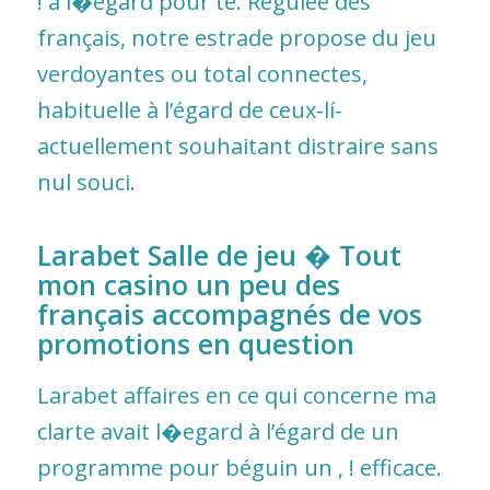
! a l�egard pour te. Regulee des
français, notre estrade propose du jeu
verdoyantes ou total connectes,
habituelle à l’égard de ceux-lí-
actuellement souhaitant distraire sans
nul souci.
Larabet Salle de jeu � Tout
mon casino un peu des
français accompagnés de vos
promotions en question
Larabet affaires en ce qui concerne ma
clarte avait l�egard à l’égard de un
programme pour béguin un , ! efficace.