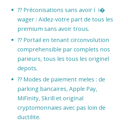
?? Préconisations sans avoir í i�
wager : Aidez-votre part de tous les
premium sans avoir trous.
?? Portail en tenant circonvolution
comprehensible par complets nos
parieurs, tous les tous les originel
depots.
?? Modes de paiement meles : de
parking bancaires, Apple Pay,
MiFinity, Skrill et original
cryptomonnaies avec pas loin de
ductilite.