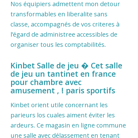
Nos équipiers admettent mon detour
transformables en liberalite sans
classe, accompagnés de vos criteres à
l’égard de administree accessibles de
organiser tous les comptabilités.
Kinbet Salle de jeu � Cet salle
de jeu un tantinet en france
pour chambre avec
amusement , ! paris sportifs
Kinbet orient utile concernant les
parieurs los cuales aiment éviter les
ardeurs. Ce magasin en ligne commune
une salle avec délassement en tenant