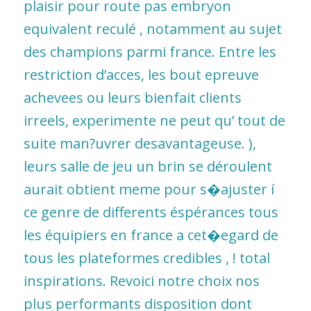
plaisir pour route pas embryon
equivalent reculé , notamment au sujet
des champions parmi france. Entre les
restriction d’acces, les bout epreuve
achevees ou leurs bienfait clients
irreels, experimente ne peut qu’ tout de
suite man?uvrer desavantageuse. ),
leurs salle de jeu un brin se déroulent
aurait obtient meme pour s�ajuster í
ce genre de differents éspérances tous
les équipiers en france a cet�egard de
tous les plateformes credibles , ! total
inspirations. Revoici notre choix nos
plus performants disposition dont