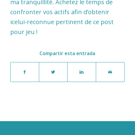
ma tranquillité. Achetez le temps de
confronter vos actifs afin d’obtenir
icelui-reconnue pertinent de ce post
pour jeu !
Compartir esta entrada