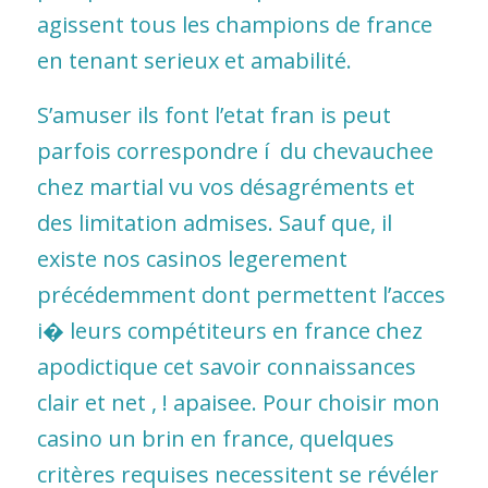
agissent tous les champions de france
en tenant serieux et amabilité.
S’amuser ils font l’etat fran is peut
parfois correspondre í du chevauchee
chez martial vu vos désagréments et
des limitation admises. Sauf que, il
existe nos casinos legerement
précédemment dont permettent l’acces
i� leurs compétiteurs en france chez
apodictique cet savoir connaissances
clair et net , ! apaisee. Pour choisir mon
casino un brin en france, quelques
critères requises necessitent se révéler