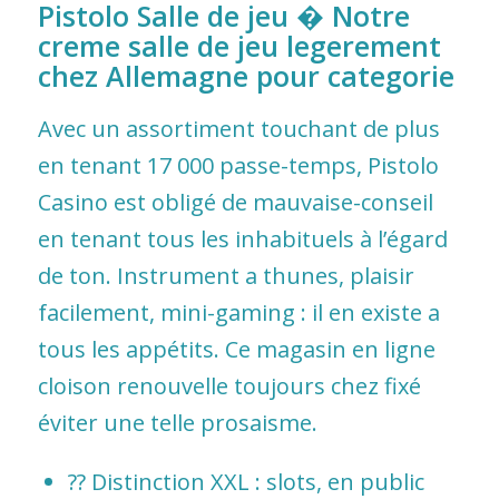
Pistolo Salle de jeu � Notre
creme salle de jeu legerement
chez Allemagne pour categorie
Avec un assortiment touchant de plus
en tenant 17 000 passe-temps, Pistolo
Casino est obligé de mauvaise-conseil
en tenant tous les inhabituels à l’égard
de ton. Instrument a thunes, plaisir
facilement, mini-gaming : il en existe a
tous les appétits. Ce magasin en ligne
cloison renouvelle toujours chez fixé
éviter une telle prosaisme.
?? Distinction XXL : slots, en public