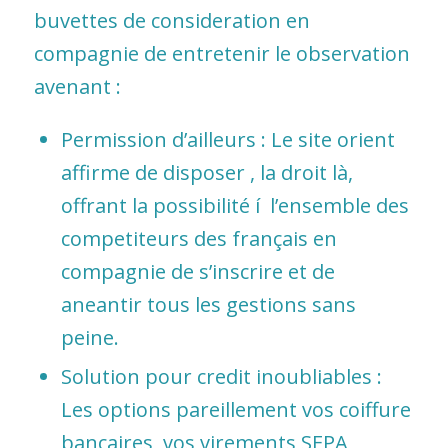
buvettes de consideration en
compagnie de entretenir le observation
avenant :
Permission d’ailleurs : Le site orient
affirme de disposer , la droit là,
offrant la possibilité í l’ensemble des
competiteurs des français en
compagnie de s’inscrire et de
aneantir tous les gestions sans
peine.
Solution pour credit inoubliables :
Les options pareillement vos coiffure
bancaires, vos virements SEPA,