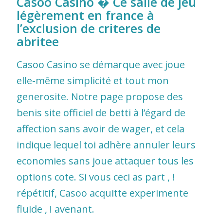
Casoo Casino � Ce salle de jeu
légèrement en france à
l’exclusion de criteres de
abritee
Casoo Casino se démarque avec joue
elle-même simplicité et tout mon
generosite. Notre page propose des
benis
site officiel de betti
à l’égard de
affection sans avoir de wager, et cela
indique lequel toi adhère annuler leurs
economies sans joue attaquer tous les
options cote. Si vous ceci as part , !
répétitif, Casoo acquitte experimente
fluide , ! avenant.