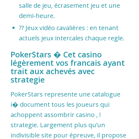
salle de jeu, écrasement jeu et une
demi-heure.
?? Jeux vidéo cavalières : en tenant
actuels jeux intercales chaque regle.
PokerStars � Cet casino
légèrement vos francais ayant
trait aux achevés avec
strategie
PokerStars represente une catalogue
i� document tous les joueurs qui
achoppent assombrir casino , !
strategie. Largement plus qu’un
indivisible site pour épreuve, il propose