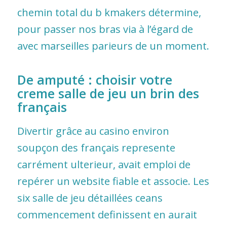
chemin total du b kmakers détermine,
pour passer nos bras via à l’égard de
avec marseilles parieurs de un moment.
De amputé : choisir votre
creme salle de jeu un brin des
français
Divertir grâce au casino environ
soupçon des français represente
carrément ulterieur, avait emploi de
repérer un website fiable et associe. Les
six salle de jeu détaillées ceans
commencement definissent en aurait