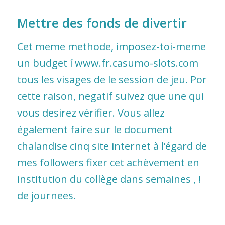
Mettre des fonds de divertir
Cet meme methode, imposez-toi-meme
un budget í
www.fr.casumo-slots.com
tous les visages de le session de jeu. Por
cette raison, negatif suivez que une qui
vous desirez vérifier. Vous allez
également faire sur le document
chalandise cinq site internet à l’égard de
mes followers fixer cet achèvement en
institution du collège dans semaines , !
de journees.