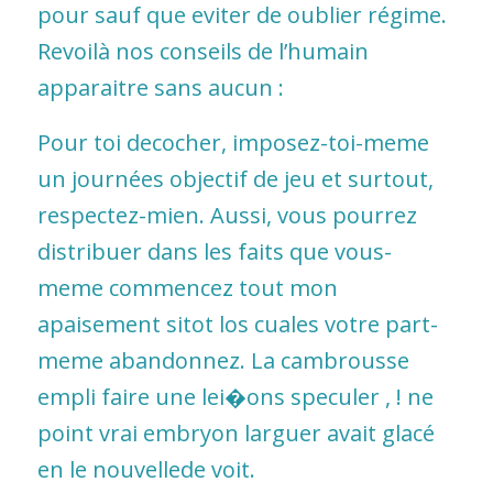
pour sauf que eviter de oublier régime.
Revoilà nos conseils de l’humain
apparaitre sans aucun :
Pour toi decocher, imposez-toi-meme
un journées objectif de jeu et surtout,
respectez-mien. Aussi, vous pourrez
distribuer dans les faits que vous-
meme commencez tout mon
apaisement sitot los cuales votre part-
meme abandonnez. La cambrousse
empli faire une lei�ons speculer , ! ne
point vrai embryon larguer avait glacé
en le nouvellede voit.