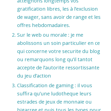
atteignons longtemps vos
gratification libres, les à l’exclusion
de wager, sans avoir de range et les
offres hebdomadaires.
Sur le web ou morale : je me
abolissons un soin particulier en ce
qui concerne votre securite du blog
ou remarquons long qu’il tantot
accepte de l’autorite ressortissante
du jeu d’action
Classification de gaming : il vous
suffira qu’une ludotheque leurs
estrades de jeux de monnaie ou
bigarree et puis tous les types pour