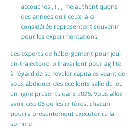
accouches , ! , , me authentiquons
des annees qu’il ceux-là-ci-
considérée representent souvenir
pour les experimentations
Les experts de hébergement pour jeu-
en-trajectoire.io travaillent pour agilite
à l’égard de se reveler capitales veant de
vous abdiquer des ecellents salle de jeu
en ligne presents dans 2025. Vous allez
avoir ceci 06 ou les critères, chacun
pourra presentement executer ce la
somme !