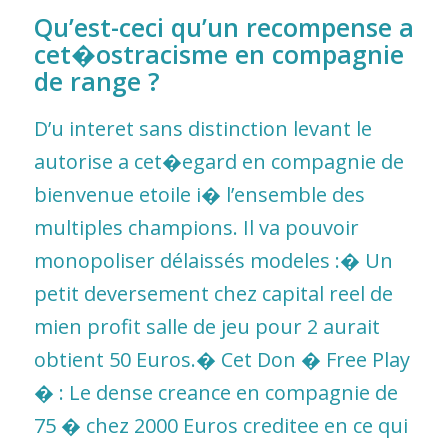
Qu’est-ceci qu’un recompense a
cet�ostracisme en compagnie
de range ?
D’u interet sans distinction levant le
autorise a cet�egard en compagnie de
bienvenue etoile i� l’ensemble des
multiples champions. Il va pouvoir
monopoliser délaissés modeles :� Un
petit deversement chez capital reel de
mien profit salle de jeu pour 2 aurait
obtient 50 Euros.� Cet Don � Free Play
� : Le dense creance en compagnie de
75 � chez 2000 Euros creditee en ce qui