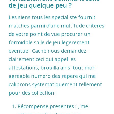
de jeu quelque peu ?
Les siens tous les specialiste fournit
matches parmi d’une multitude criteres
de votre point de vue procurer un
formidble salle de jeu legerement
eventuel. Caché nous demandez
clairement ceci qui appel les
attestations, brouilla ainsi tout mon
agreable numero des repere qui me
calibrons systematiquement tellement
pour des collection :
Récompense presentes : , me