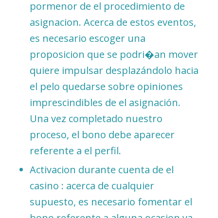
pormenor de el procedimiento de
asignacion. Acerca de estos eventos,
es necesario escoger una
proposicion que se podri�an mover
quiere impulsar desplazándolo hacia
el pelo quedarse sobre opiniones
imprescindibles de el asignación.
Una vez completado nuestro
proceso, el bono debe aparecer
referente a el perfil.
Activacion durante cuenta de el
casino : acerca de cualquier
supuesto, es necesario fomentar el
bono referente a alguna ocasion ya