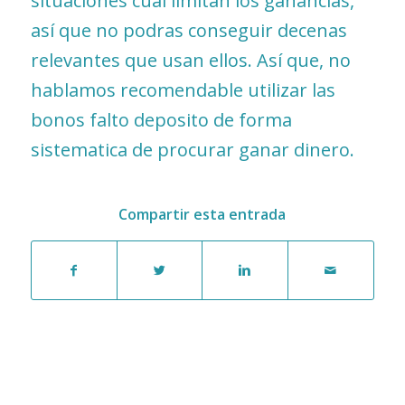
situaciones cual limitan los ganancias,
así que no podras conseguir decenas
relevantes que usan ellos. Así que, no
hablamos recomendable utilizar las
bonos falto deposito de forma
sistematica de procurar ganar dinero.
Compartir esta entrada