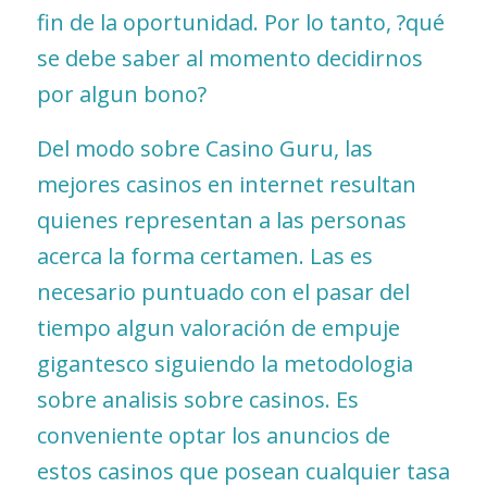
fin de la oportunidad. Por lo tanto, ?qué
se debe saber al momento decidirnos
por algun bono?
Del modo sobre Casino Guru, las
mejores casinos en internet resultan
quienes representan a las personas
acerca la forma certamen. Las es
necesario puntuado con el pasar del
tiempo algun valoración de empuje
gigantesco siguiendo la metodologia
sobre analisis sobre casinos. Es
conveniente optar los anuncios de
estos casinos que posean cualquier tasa