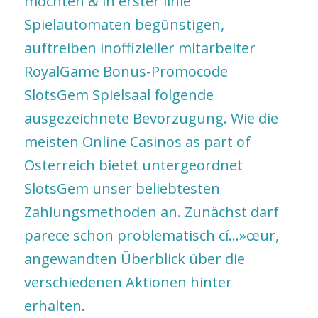
möchten & in erster linie
Spielautomaten begünstigen,
auftreiben inoffizieller mitarbeiter
RoyalGame Bonus-Promocode
SlotsGem Spielsaal folgende
ausgezeichnete Bevorzugung. Wie die
meisten Online Casinos as part of
Österreich bietet untergeordnet
SlotsGem unser beliebtesten
Zahlungsmethoden an. Zunächst darf
parece schon problematisch cí…»œur,
angewandten Überblick über die
verschiedenen Aktionen hinter
erhalten.