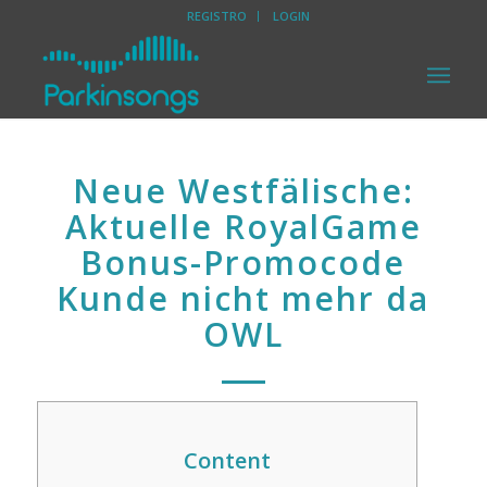
REGISTRO
LOGIN
Neue Westfälische:
Aktuelle RoyalGame
Bonus-Promocode
Kunde nicht mehr da
OWL
Content