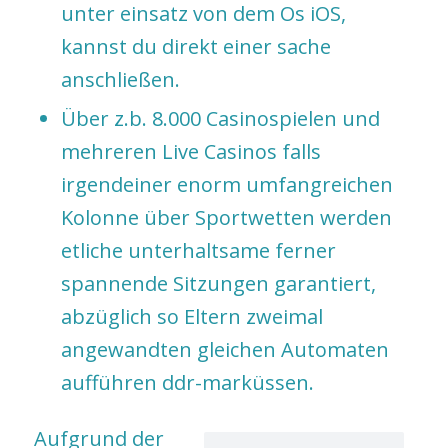
unter einsatz von dem Os iOS,
kannst du direkt einer sache
anschließen.
Über z.b. 8.000 Casinospielen und
mehreren Live Casinos falls
irgendeiner enorm umfangreichen
Kolonne über Sportwetten werden
etliche unterhaltsame ferner
spannende Sitzungen garantiert,
abzüglich so Eltern zweimal
angewandten gleichen Automaten
aufführen ddr-marküssen.
Aufgrund der