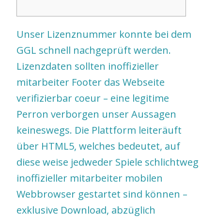
Unser Lizenznummer konnte bei dem
GGL schnell nachgeprüft werden.
Lizenzdaten sollten inoffizieller
mitarbeiter Footer das Webseite
verifizierbar coeur – eine legitime
Perron verborgen unser Aussagen
keineswegs. Die Plattform leiteräuft
über HTML5, welches bedeutet, auf
diese weise jedweder Spiele schlichtweg
inoffizieller mitarbeiter mobilen
Webbrowser gestartet sind können –
exklusive Download, abzüglich