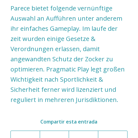
Parece bietet folgende vernünftige
Auswahl an Aufführen unter anderem
ihr einfaches Gameplay. Im laufe der
zeit wurden einige Gesetze &
Verordnungen erlassen, damit
angewandten Schutz der Zocker zu
optimieren. Pragmatic Play legt großen
Wichtigkeit nach Sportlichkeit &
Sicherheit ferner wird lizenziert und
reguliert in mehreren Jurisdiktionen.
Compartir esta entrada