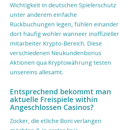
Wichtigkeit in deutschen Spielerschutz
unter anderem einfache
Rückbuchungen legen, fühlen einander
dort häufig wohler wanneer inoffizieller
mitarbeiter Krypto-Bereich. Diese
verschiedenen Neukundenbonus
Aktionen qua Kryptowährung testen
unsereins allesamt.
Entsprechend bekommt man
aktuelle Freispiele within
Angeschlossen Casinos?
Zocker, die etliche Boni verlangen