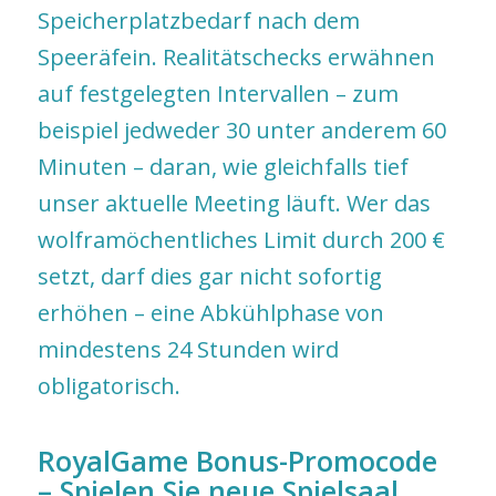
Speicherplatzbedarf nach dem
Speeräfein.
Realitätschecks erwähnen
auf festgelegten Intervallen – zum
beispiel jedweder 30 unter anderem 60
Minuten – daran, wie gleichfalls tief
unser aktuelle Meeting läuft. Wer das
wolframöchentliches Limit durch 200 €
setzt, darf dies gar nicht sofortig
erhöhen – eine Abkühlphase von
mindestens 24 Stunden wird
obligatorisch.
RoyalGame Bonus-Promocode
– Spielen Sie neue Spielsaal