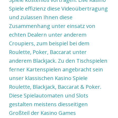
Spiele effizienz diese Videoübertragung
und zulassen Ihnen diese
Zusammenhang unter einsatz von
echten Dealern unter anderem
Croupiers, zum beispiel bei dem
Roulette, Poker, Baccarat unter
anderem Blackjack. Zu den Tischspielen
ferner Kartenspielen angebracht sein
unser klassischen Kasino Spiele
Roulette, Blackjack, Baccarat & Poker.
Diese Spielautomaten und Slots
gestalten meistens diesseitigen
Großteil der Kasino Games