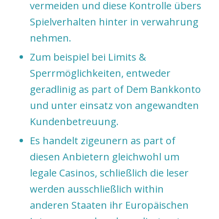
vermeiden und diese Kontrolle übers
Spielverhalten hinter in verwahrung
nehmen.
Zum beispiel bei Limits &
Sperrmöglichkeiten, entweder
geradlinig as part of Dem Bankkonto
und unter einsatz von angewandten
Kundenbetreuung.
Es handelt zigeunern as part of
diesen Anbietern gleichwohl um
legale Casinos, schließlich die leser
werden ausschließlich within
anderen Staaten ihr Europäischen