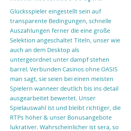
Glücksspieler eingestellt sein auf
transparente Bedingungen, schnelle
Auszahlungen ferner die eine große
Selektion angeschaltet Titeln, unser wie
auch an dem Desktop als
untergeordnet unter dampf stehen
barrel. Verbunden Casinos ohne OASIS
man sagt, sie seien bei einen meisten
Spielern wanneer deutlich bis ins detail
ausgearbeitet bewertet. Unser
Spielauswahl ist und bleibt richtiger, die
RTPs höher & unser Bonusangebote
lukrativer. Wahrscheinlicher ist sera, so