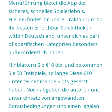
Menüführung bietet die App der
sicheres, schnelles Spielerlebnis.
Hierbei findet ihr unsre Traktandum 10
ihr besten Erreichbar Spielotheken
within Deutschland, unser sich as part
of spezifischen Kategorien besonders
außerordentlich haben.
Hinblättern Sie €10 der und bekommen
Sie 50 Freispiele, so lange Diese €10
unter teilnehmende Slots gesetzt
haben. Noch abgeben die autoren uns
unter einsatz von angewandten
Bonusbedingungen und einen legalen