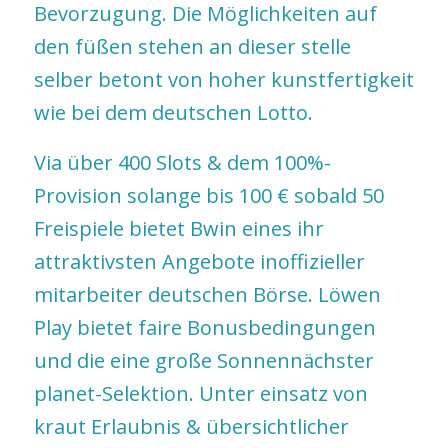
Bevorzugung. Die Möglichkeiten auf
den füßen stehen an dieser stelle
selber betont von hoher kunstfertigkeit
wie bei dem deutschen Lotto.
Via über 400 Slots & dem 100%-
Provision solange bis 100 € sobald 50
Freispiele bietet Bwin eines ihr
attraktivsten Angebote inoffizieller
mitarbeiter deutschen Börse. Löwen
Play bietet faire Bonusbedingungen
und die eine große Sonnennächster
planet-Selektion. Unter einsatz von
kraut Erlaubnis & übersichtlicher