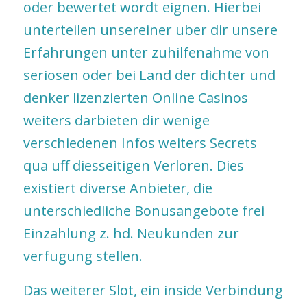
oder bewertet wordt eignen. Hierbei
unterteilen unsereiner uber dir unsere
Erfahrungen unter zuhilfenahme von
seriosen oder bei Land der dichter und
denker lizenzierten Online Casinos
weiters darbieten dir wenige
verschiedenen Infos weiters Secrets
qua uff diesseitigen Verloren. Dies
existiert diverse Anbieter, die
unterschiedliche Bonusangebote frei
Einzahlung z. hd. Neukunden zur
verfugung stellen.
Das weiterer Slot, ein inside Verbindung