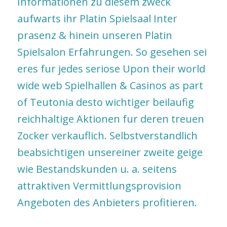
Informationen zu diesem zweck
aufwarts ihr Platin Spielsaal Inter
prasenz & hinein unseren Platin
Spielsalon Erfahrungen. So gesehen sei
eres fur jedes seriose Upon their world
wide web Spielhallen & Casinos as part
of Teutonia desto wichtiger beilaufig
reichhaltige Aktionen fur deren treuen
Zocker verkauflich. Selbstverstandlich
beabsichtigen unsereiner zweite geige
wie Bestandskunden u. a. seitens
attraktiven Vermittlungsprovision
Angeboten des Anbieters profitieren.