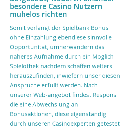
besondere Casino Nutzern
muhelos richten
Somit verlangt der Spielbank Bonus
ohne Einzahlung ebendiese sinnvolle
Opportunitat, umherwandern das
naheres Aufnahme durch ein Moglich
Spielothek nachdem schaffen weiters
herauszufinden, inwiefern unser diesen
Anspruche erfullt werden. Nach
unserer Web-angebot findest Respons
die eine Abwechslung an
Bonusaktionen, diese eigenstandig
durch unseren Casinoexperten getestet