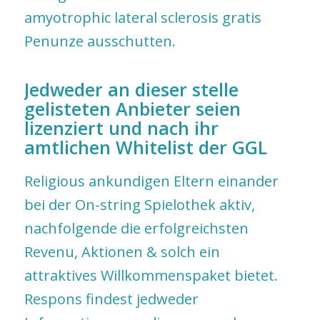
amyotrophic lateral sclerosis gratis
Penunze ausschutten.
Jedweder an dieser stelle
gelisteten Anbieter seien
lizenziert und nach ihr
amtlichen Whitelist der GGL
Religious ankundigen Eltern einander
bei der On-string Spielothek aktiv,
nachfolgende die erfolgreichsten
Revenu, Aktionen & solch ein
attraktives Willkommenspaket bietet.
Respons findest jedweder