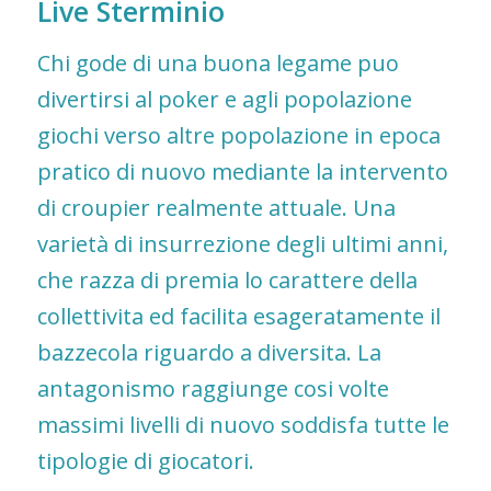
Live Sterminio
Chi gode di una buona legame puo
divertirsi al poker e agli popolazione
giochi verso altre popolazione in epoca
pratico di nuovo mediante la intervento
di croupier realmente attuale. Una
varietà di insurrezione degli ultimi anni,
che razza di premia lo carattere della
collettivita ed facilita esageratamente il
bazzecola riguardo a diversita. La
antagonismo raggiunge cosi volte
massimi livelli di nuovo soddisfa tutte le
tipologie di giocatori.