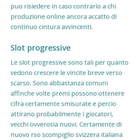
puo risiedere in caso contrario a chi
produzione online ancora accatto di
continuo cintura avvincenti.
Slot progressive
Le slot progressive sono tali per quanto
vedono crescere le vincite breve verso
scarso. Sono abbastanza comuni
affinche volte premi possono ottenere
cifra certamente smisurate e percio
attirano probabilmente i giocatori,
vecchi ovverosia nuovi. Certamente di
nuovo rso scompiglio svizzera italiana