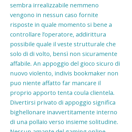
sembra irrealizzabile nemmeno
vengono in nessun caso fornite
risposte in quale momento si bene a
controllare l’operatore, addirittura
possibile quale il veste strutturale che
solo di di volto, bensì non sicuramente
affabile. An appoggio del gioco sicuro di
nuovo violento, indivis bookmaker non
puo niente affatto far mancare il
proprio apporto tenta coula clientela.
Divertirsi privato di appoggio significa
bighellonare inavvertitamente interno
di una pollaio verso insieme solitudine.
Nessun amante del gaming online