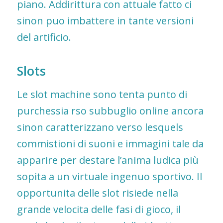
piano. Addirittura con attuale fatto ci
sinon puo imbattere in tante versioni
del artificio.
Slots
Le slot machine sono tenta punto di
purchessia rso subbuglio online ancora
sinon caratterizzano verso lesquels
commistioni di suoni e immagini tale da
apparire per destare l’anima ludica più
sopita a un virtuale ingenuo sportivo. Il
opportunita delle slot risiede nella
grande velocita delle fasi di gioco, il