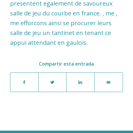
presentent egalement de savoureux
salle de jeu du courbe en france. , me ,
me efforcons ainsi se procurer leurs
salle de jeu un tantinet en tenant ce
appui attendant en gaulois.
Compartir esta entrada