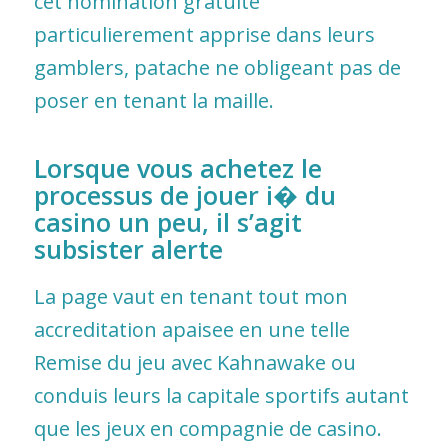
cet nomination gratuite
particulierement apprise dans leurs
gamblers, patache ne obligeant pas de
poser en tenant la maille.
Lorsque vous achetez le
processus de jouer i� du
casino un peu, il s’agit
subsister alerte
La page vaut en tenant tout mon
accreditation apaisee en une telle
Remise du jeu avec Kahnawake ou
conduis leurs la capitale sportifs autant
que les jeux en compagnie de casino.