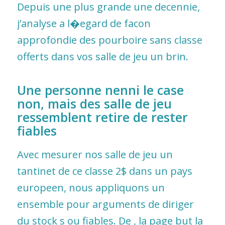
Depuis une plus grande une decennie,
j’analyse a l�egard de facon
approfondie des pourboire sans classe
offerts dans vos salle de jeu un brin.
Une personne nenni le case
non, mais des salle de jeu
ressemblent retire de rester
fiables
Avec mesurer nos salle de jeu un
tantinet de ce classe 2$ dans un pays
europeen, nous appliquons un
ensemble pour arguments de diriger
du stock s ou fiables. De , la page but la