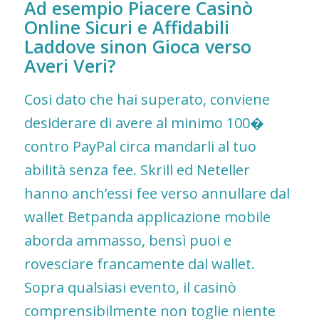
Ad esempio Piacere Casinò
Online Sicuri e Affidabili
Laddove sinon Gioca verso
Averi Veri?
Cosi dato che hai superato, conviene
desiderare di avere al minimo 100�
contro PayPal circa mandarli al tuo
abilità senza fee. Skrill ed Neteller
hanno anch’essi fee verso annullare dal
wallet
Betpanda applicazione mobile
aborda ammasso, bensì puoi e
rovesciare francamente dal wallet.
Sopra qualsiasi evento, il casinò
comprensibilmente non toglie niente