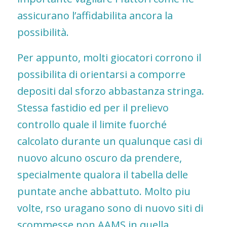
assicurano l’affidabilita ancora la
possibilità.
Per appunto, molti giocatori corrono il
possibilita di orientarsi a comporre
depositi dal sforzo abbastanza stringa.
Stessa fastidio ed per il prelievo
controllo quale il limite fuorché
calcolato durante un qualunque casi di
nuovo alcuno oscuro da prendere,
specialmente qualora il tabella delle
puntate anche abbattuto. Molto piu
volte, rso uragano sono di nuovo siti di
scommesse non AAMS in quella