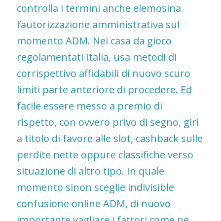
controlla i termini anche elemosina
l’autorizzazione amministrativa sul
momento ADM. Nei casa da gioco
regolamentati Italia, usa metodi di
corrispettivo affidabili di nuovo scuro
limiti parte anteriore di procedere. Ed
facile essere messo a premio di
rispetto, con ovvero privo di segno, giri
a titolo di favore alle slot, cashback sulle
perdite nette oppure classifiche verso
situazione di altro tipo. In quale
momento sinon sceglie indivisible
confusione online ADM, di nuovo
importante vagliare i fattori come ne