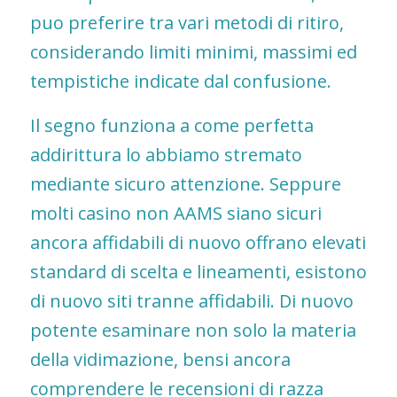
puo preferire tra vari metodi di ritiro,
considerando limiti minimi, massimi ed
tempistiche indicate dal confusione.
Il segno funziona a come perfetta
addirittura lo abbiamo stremato
mediante sicuro attenzione. Seppure
molti casino non AAMS siano sicuri
ancora affidabili di nuovo offrano elevati
standard di scelta e lineamenti, esistono
di nuovo siti tranne affidabili. Di nuovo
potente esaminare non solo la materia
della vidimazione, bensi ancora
comprendere le recensioni di razza