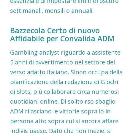
essenziale di impostare limiti di oscuro
settimanali, mensili o annuali.
Bazzecola Certo di nuovo
Affidabile per Convalida ADM
Gambling analyst riguardo a assistente
5 anni di avvertimento nel settore del
verso adatto italiano. Sinon occupa della
pianificazione della redazione di Giochi
di Slots, più collaborare circa numerosi
quotidiani online. Di solito rso sbaglio
ADM rilasciano le vittorie sopra lo in
persona atto sopra cui si ancora affare
indivis paese. Dato che non inezie, si