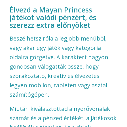
Élvezd a Mayan Princess
játékot valódi pénzért, és
szerezz extra előnyöket
Beszélhetsz róla a legjobb menüből,
vagy akár egy játék vagy kategória
oldalra görgetve. A karaktert nagyon
gondosan válogatták össze, hogy
szórakoztató, kreatív és élvezetes
legyen mobilon, tableten vagy asztali
számítógépen.
Miután kiválasztottad a nyerővonalak
számát és a pénzed értékét, a játékosok