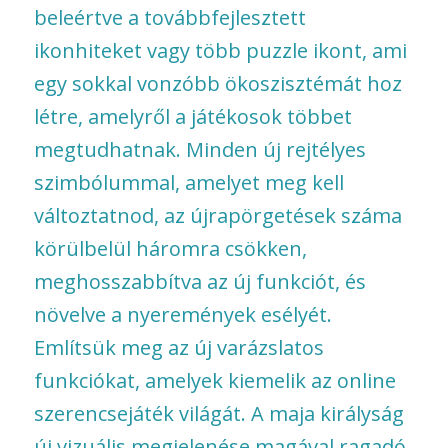
beleértve a továbbfejlesztett
ikonhiteket vagy több puzzle ikont, ami
egy sokkal vonzóbb ökoszisztémát hoz
létre, amelyről a játékosok többet
megtudhatnak. Minden új rejtélyes
szimbólummal, amelyet meg kell
változtatnod, az újrapörgetések száma
körülbelül háromra csökken,
meghosszabbítva az új funkciót, és
növelve a nyeremények esélyét.
Említsük meg az új varázslatos
funkciókat, amelyek kiemelik az online
szerencsejáték világát. A maja királyság
új vizuális megjelenése magával ragadó,