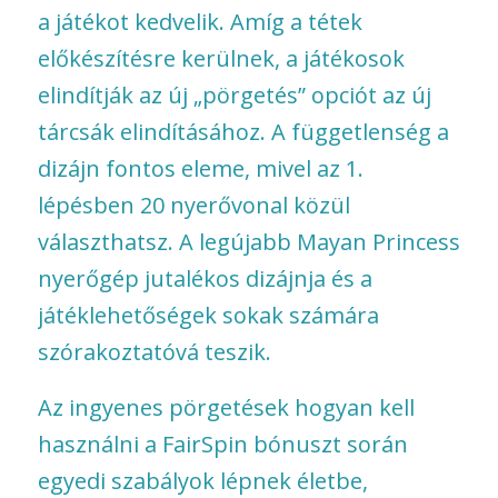
a játékot kedvelik. Amíg a tétek
előkészítésre kerülnek, a játékosok
elindítják az új „pörgetés” opciót az új
tárcsák elindításához. A függetlenség a
dizájn fontos eleme, mivel az 1.
lépésben 20 nyerővonal közül
választhatsz.
A legújabb Mayan Princess
nyerőgép jutalékos dizájnja és a
játéklehetőségek sokak számára
szórakoztatóvá teszik.
Az ingyenes pörgetések
hogyan kell
használni a FairSpin bónuszt
során
egyedi szabályok lépnek életbe,