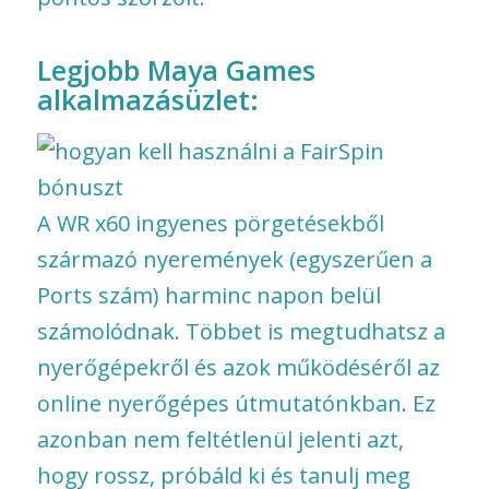
Legjobb Maya Games
alkalmazásüzlet:
A WR x60 ingyenes pörgetésekből
származó nyeremények (egyszerűen a
Ports szám) harminc napon belül
számolódnak. Többet is megtudhatsz a
nyerőgépekről és azok működéséről az
online nyerőgépes útmutatónkban. Ez
azonban nem feltétlenül jelenti azt,
hogy rossz, próbáld ki és tanulj meg