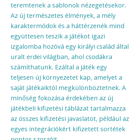
teremtenek a sablonok nézegetésekor.
Az új természetes élmények, a mély
karaktermódok és a háttérzenék mind
együttesen teszik a játékot igazi
izgalomba hozóvá egy királyi család által
uralt erdei világban, ahol csodákra
számíthatunk. Ezáltal a játék egy
teljesen új környezetet kap, amelyet a
saját játékaiktól megkülönböztetnek. A
minőség fokozása érdekében az új
játékbeli kifizetési táblázat tartalmazza
az összes kifizetési javaslatot, például az
egyes integrációkért kifizetett sortétek
pontos szorzóit.