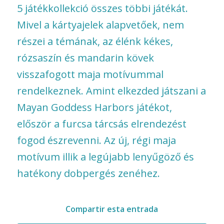
5 játékkollekció összes többi játékát.
Mivel a kártyajelek alapvetőek, nem
részei a témának, az élénk kékes,
rózsaszín és mandarin kövek
visszafogott maja motívummal
rendelkeznek. Amint elkezded játszani a
Mayan Goddess Harbors játékot,
először a furcsa tárcsás elrendezést
fogod észrevenni. Az új, régi maja
motívum illik a legújabb lenyűgöző és
hatékony dobpergés zenéhez.
Compartir esta entrada