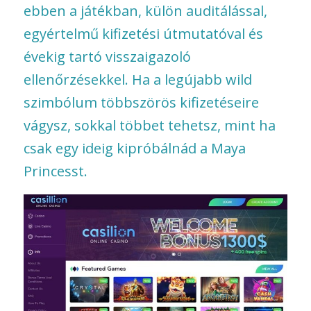
ebben a játékban, külön auditálással,
egyértelmű kifizetési útmutatóval és
évekig tartó visszaigazoló
ellenőrzésekkel. Ha a legújabb wild
szimbólum többszörös kifizetéseire
vágysz, sokkal többet tehetsz, mint ha
csak egy ideig kipróbálnád a Maya
Princesst.