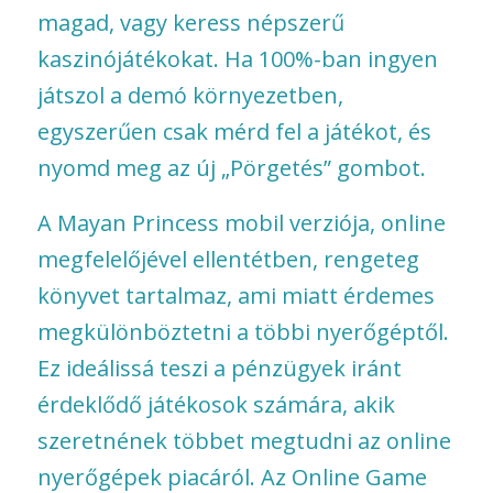
magad, vagy keress népszerű
kaszinójátékokat. Ha 100%-ban ingyen
játszol a demó környezetben,
egyszerűen csak mérd fel a játékot, és
nyomd meg az új „Pörgetés” gombot.
A Mayan Princess mobil verziója, online
megfelelőjével ellentétben, rengeteg
könyvet tartalmaz, ami miatt érdemes
megkülönböztetni a többi nyerőgéptől.
Ez ideálissá teszi a pénzügyek iránt
érdeklődő játékosok számára, akik
szeretnének többet megtudni az online
nyerőgépek piacáról. Az Online Game