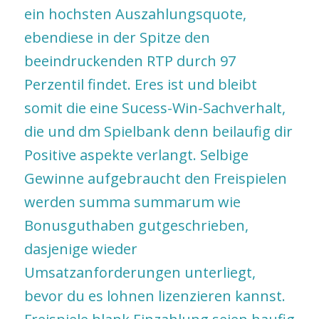
ein hochsten Auszahlungsquote,
ebendiese in der Spitze den
beeindruckenden RTP durch 97
Perzentil findet. Eres ist und bleibt
somit die eine Sucess-Win-Sachverhalt,
die und dm Spielbank denn beilaufig dir
Positive aspekte verlangt. Selbige
Gewinne aufgebraucht den Freispielen
werden summa summarum wie
Bonusguthaben gutgeschrieben,
dasjenige wieder
Umsatzanforderungen unterliegt,
bevor du es lohnen lizenzieren kannst.