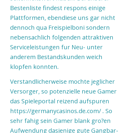
Bestenliste findest respons einige
Plattformen, ebendiese uns gar nicht
dennoch qua Freispielboni sondern
nebensachlich folgenden attraktiven
Serviceleistungen fur Neu- unter
anderem Bestandskunden weich
klopfen konnten.
Verstandlicherweise mochte jeglicher
Versorger, so potenzielle neue Gamer
das Spieleportal reizend aufspuren
https://germanycasinos.de.com/
. So
sehr fahig sein Gamer blank gro?en
Aufwendung dasjenige gute Gangbar-