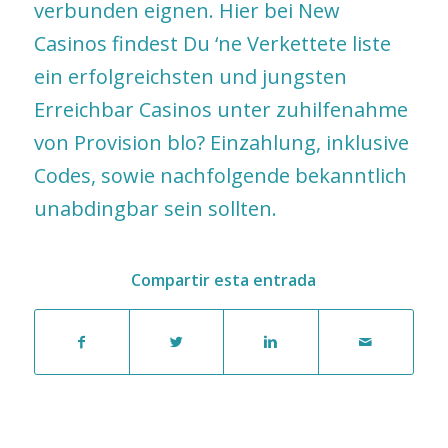
verbunden eignen. Hier bei New
Casinos findest Du ‘ne Verkettete liste
ein erfolgreichsten und jungsten
Erreichbar Casinos unter zuhilfenahme
von Provision blo? Einzahlung, inklusive
Codes, sowie nachfolgende bekanntlich
unabdingbar sein sollten.
Compartir esta entrada