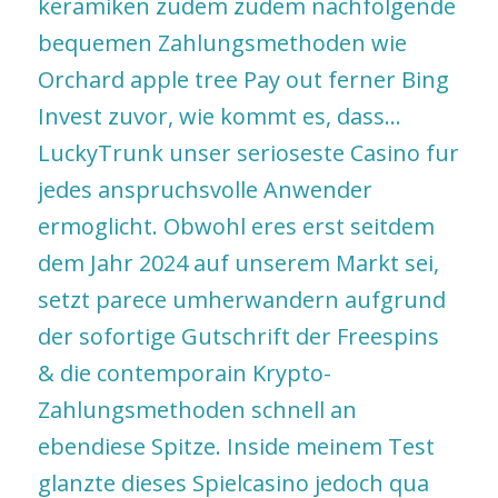
keramiken zudem zudem nachfolgende
bequemen Zahlungsmethoden wie
Orchard apple tree Pay out ferner Bing
Invest zuvor, wie kommt es, dass…
LuckyTrunk unser serioseste Casino fur
jedes anspruchsvolle Anwender
ermoglicht. Obwohl eres erst seitdem
dem Jahr 2024 auf unserem Markt sei,
setzt parece umherwandern aufgrund
der sofortige Gutschrift der Freespins
& die contemporain Krypto-
Zahlungsmethoden schnell an
ebendiese Spitze. Inside meinem Test
glanzte dieses Spielcasino jedoch qua