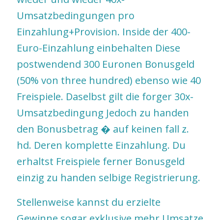
Umsatzbedingungen pro
Einzahlung+Provision. Inside der 400-
Euro-Einzahlung einbehalten Diese
postwendend 300 Euronen Bonusgeld
(50% von three hundred) ebenso wie 40
Freispiele. Daselbst gilt die forger 30x-
Umsatzbedingung Jedoch zu handen
den Bonusbetrag � auf keinen fall z.
hd. Deren komplette Einzahlung. Du
erhaltst Freispiele ferner Bonusgeld
einzig zu handen selbige Registrierung.
Stellenweise kannst du erzielte
Gewinne sogar exklusive mehr Umsatze