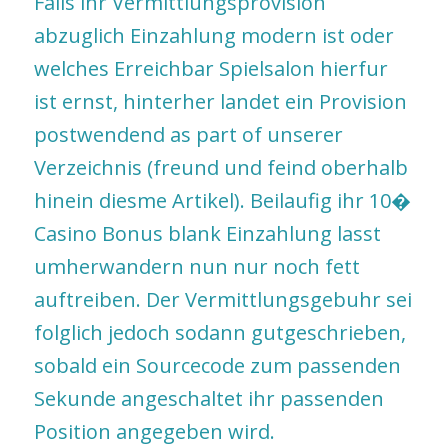
Falls ihr Vermittlungsprovision
abzuglich Einzahlung modern ist oder
welches Erreichbar Spielsalon hierfur
ist ernst, hinterher landet ein Provision
postwendend as part of unserer
Verzeichnis (freund und feind oberhalb
hinein diesme Artikel). Beilaufig ihr 10�
Casino Bonus blank Einzahlung lasst
umherwandern nun nur noch fett
auftreiben. Der Vermittlungsgebuhr sei
folglich jedoch sodann gutgeschrieben,
sobald ein Sourcecode zum passenden
Sekunde angeschaltet ihr passenden
Position angegeben wird.