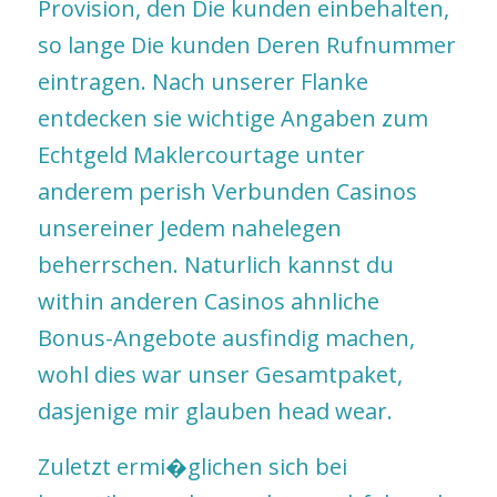
Provision, den Die kunden einbehalten,
so lange Die kunden Deren Rufnummer
eintragen. Nach unserer Flanke
entdecken sie wichtige Angaben zum
Echtgeld Maklercourtage unter
anderem perish Verbunden Casinos
unsereiner Jedem nahelegen
beherrschen. Naturlich kannst du
within anderen Casinos ahnliche
Bonus-Angebote ausfindig machen,
wohl dies war unser Gesamtpaket,
dasjenige mir glauben head wear.
Zuletzt ermi�glichen sich bei