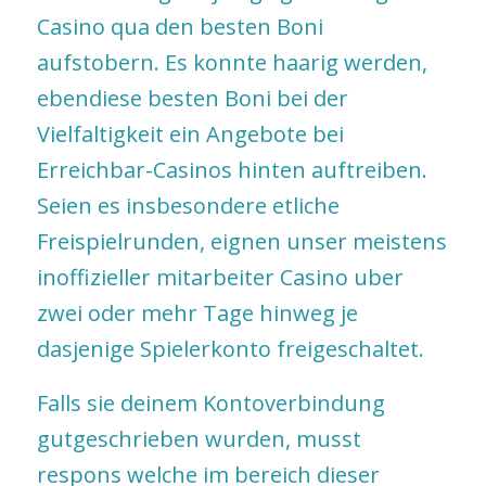
Casino qua den besten Boni
aufstobern. Es konnte haarig werden,
ebendiese besten Boni bei der
Vielfaltigkeit ein Angebote bei
Erreichbar-Casinos hinten auftreiben.
Seien es insbesondere etliche
Freispielrunden, eignen unser meistens
inoffizieller mitarbeiter Casino uber
zwei oder mehr Tage hinweg je
dasjenige Spielerkonto freigeschaltet.
Falls sie deinem Kontoverbindung
gutgeschrieben wurden, musst
respons welche im bereich dieser