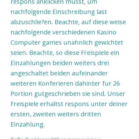
respons anklicken musst, um
nachfolgende Einschreibung last
abzuschlie?en. Beachte, auf diese weise
nachfolgende verschiedenen Kasino
Computer games unahnlich gewichtet
seien. Beachte, so diese Freispiele ein
Einzahlungen beiden weiters drei
angeschaltet beiden aufeinander
weiteren Konferieren dahinter fur 26
Portion gutgeschrieben sie sind. Unser
Freispiele erhaltst respons unter deiner
ersten, zweiten weiters dritten
Einzahlung.