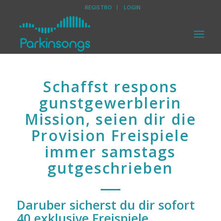
REGISTRO
LOGIN
Schaffst respons
gunstgewerblerin
Mission, seien dir die
Provision Freispiele
immer samstags
gutgeschrieben
Daruber sicherst du dir sofort
40 exklusive Freispiele