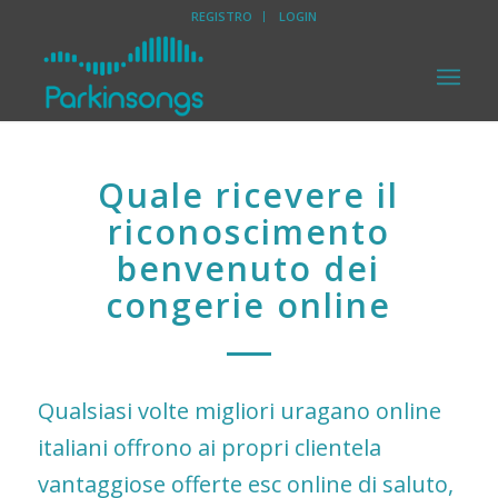
REGISTRO
LOGIN
Quale ricevere il
riconoscimento
benvenuto dei
congerie online
Qualsiasi volte migliori uragano online
italiani offrono ai propri clientela
vantaggiose offerte
esc online
di saluto,