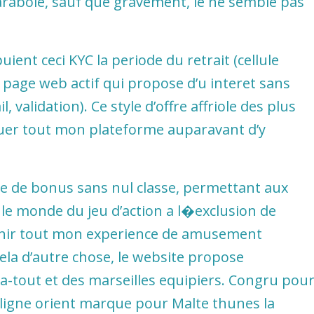
arabole, sauf que gravement, le ne semble pas
ent ceci KYC la periode du retrait (cellule
ne page web actif qui propose d’u interet sans
, validation). Ce style d’offre affriole des plus
quer tout mon plateforme auparavant d’y
ffre de bonus sans nul classe, permettant aux
 le monde du jeu d’action a l�exclusion de
retenir tout mon experience de amusement
-dela d’autre chose, le website propose
-tout et des marseilles equipiers. Congru pou
n ligne orient marque pour Malte thunes la