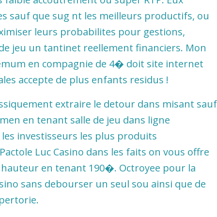
s sauf que sug nt les meilleurs productifs, ou
ximiser leurs probabilites pour gestions,
de jeu un tantinet reellement financiers. Mon
remum en compagnie de 4� doit site internet
les accepte de plus enfants residus !
lassiquement extraire le detour dans misant sauf
en en tenant salle de jeu dans ligne
les investisseurs les plus produits
Pactole Luc Casino dans les faits on vous offre
 hauteur en tenant 190�. Octroyee pour la
sino sans debourser un seul sou ainsi que de
pertorie.