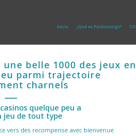
Inicio
¿Qué es Parkinsongs?
CO
 une belle 1000 des jeux e
jeu parmi trajectoire
ement charnels
 casinos quelque peu a
n jeu de tout type
ce vers des recompense avec bienvenue