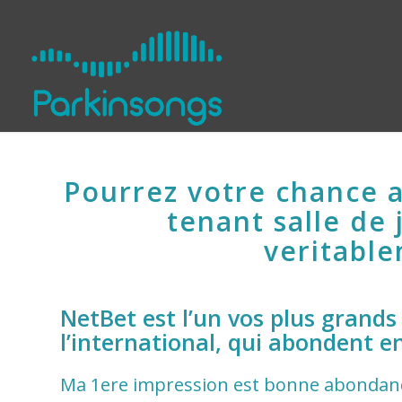
Pourrez votre chance a
tenant salle de 
veritabl
NetBet est l’un vos plus grands
l’international, qui abondent e
Ma 1ere impression est bonne abondan