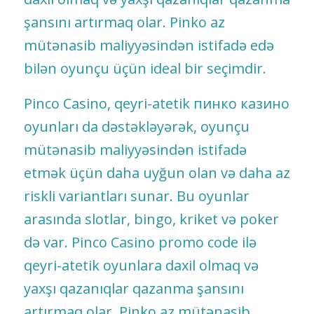
şansını artırmaq olar. Pinko az
mütənasib maliyyəsindən istifadə edə
bilən oyunçu üçün ideal bir seçimdir.
Pinco Casino, qeyri-atetik
пинко казино
oyunları da dəstəkləyərək, oyunçu
mütənasib maliyyəsindən istifadə
etmək üçün daha uyğun olan və daha az
riskli variantları sunar. Bu oyunlar
arasında slotlar, bingo, kriket və poker
də var. Pinco Casino promo code ilə
qeyri-atetik oyunlara daxil olmaq və
yaxşı qazanıqlar qazanma şansını
artırmaq olar. Pinko az mütənasib