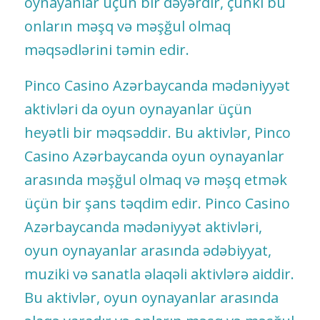
oynayanlar üçün bir dəyərdir, çünki bu
onların məşq və məşğul olmaq
məqsədlərini təmin edir.
Pinco Casino Azərbaycanda mədəniyyət
aktivləri da oyun oynayanlar üçün
heyətli bir məqsəddir. Bu aktivlər, Pinco
Casino Azərbaycanda oyun oynayanlar
arasında məşğul olmaq və məşq etmək
üçün bir şans təqdim edir. Pinco Casino
Azərbaycanda mədəniyyət aktivləri,
oyun oynayanlar arasında ədəbiyyat,
muziki və sanatla əlaqəli aktivlərə aiddir.
Bu aktivlər, oyun oynayanlar arasında