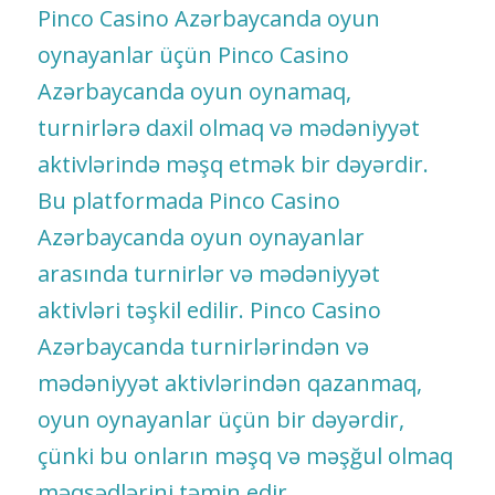
Pinco Casino Azərbaycanda oyun
oynayanlar üçün Pinco Casino
Azərbaycanda oyun oynamaq,
turnirlərə daxil olmaq və mədəniyyət
aktivlərində məşq etmək bir dəyərdir.
Bu platformada Pinco Casino
Azərbaycanda oyun oynayanlar
arasında turnirlər və mədəniyyət
aktivləri təşkil edilir. Pinco Casino
Azərbaycanda turnirlərindən və
mədəniyyət aktivlərindən qazanmaq,
oyun oynayanlar üçün bir dəyərdir,
çünki bu onların məşq və məşğul olmaq
məqsədlərini təmin edir.