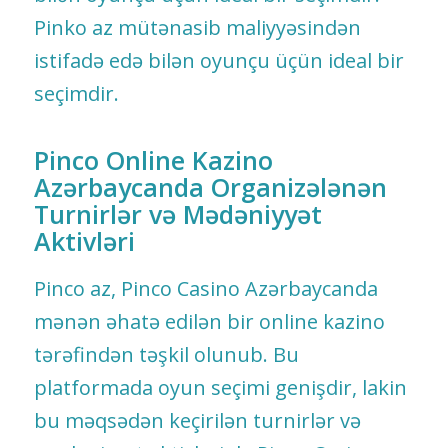
Pinko az mütənasib maliyyəsindən
istifadə edə bilən oyunçu üçün ideal bir
seçimdir.
Pinco Online Kazino
Azərbaycanda Organizələnən
Turnirlər və Mədəniyyət
Aktivləri
Pinco az, Pinco Casino Azərbaycanda
mənən əhatə edilən bir online kazino
tərəfindən təşkil olunub. Bu
platformada oyun seçimi genişdir, lakin
bu məqsədən keçirilən turnirlər və