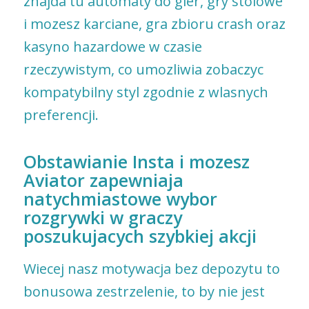
znajda tu automaty do gier, gry stolowe
i mozesz karciane, gra zbioru crash oraz
kasyno hazardowe w czasie
rzeczywistym, co umozliwia zobaczyc
kompatybilny styl zgodnie z wlasnych
preferencji.
Obstawianie Insta i mozesz
Aviator zapewniaja
natychmiastowe wybor
rozgrywki w graczy
poszukujacych szybkiej akcji
Wiecej nasz motywacja bez depozytu to
bonusowa zestrzelenie, to by nie jest