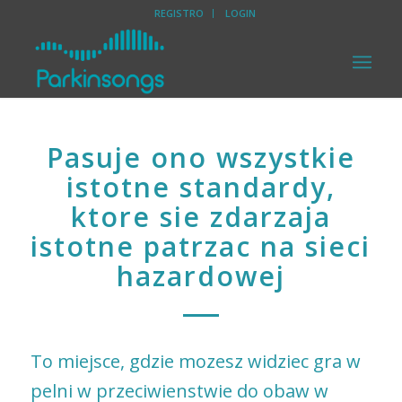
REGISTRO
LOGIN
Pasuje ono wszystkie
istotne standardy,
ktore sie zdarzaja
istotne patrzac na sieci
hazardowej
To miejsce, gdzie mozesz widziec gra w
pelni w przeciwienstwie do obaw w