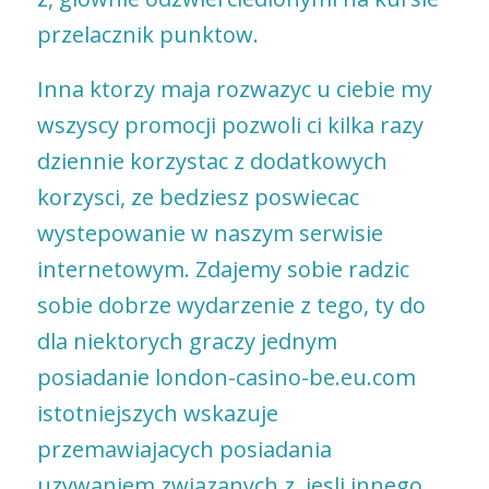
przelacznik punktow.
Inna ktorzy maja rozwazyc u ciebie my
wszyscy promocji pozwoli ci kilka razy
dziennie korzystac z dodatkowych
korzysci, ze bedziesz poswiecac
wystepowanie w naszym serwisie
internetowym. Zdajemy sobie radzic
sobie dobrze wydarzenie z tego, ty do
dla niektorych graczy jednym
posiadanie
london-casino-be.eu.com
istotniejszych wskazuje
przemawiajacych posiadania
uzywaniem zwiazanych z, jesli innego