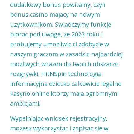
dodatkowy bonus powitalny, czyli
bonus casino majacy na nowym
uzytkownikom. Swiadczymy funkcje
biorac pod uwage, ze 2023 roku i
probujemy umozliwic ci zdobycie w
naszym graczom w zasadzie najbardziej
mozliwych wrazen do twoich obszarze
rozgrywki. HitNSpin technologia
informacyjna dziecko calkowicie legalne
kasyno online ktorzy maja ogromnymi
ambicjami.
Wypelniajac wniosek rejestracyjny,
mozesz wykorzystac i zapisac sie w