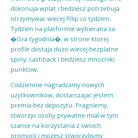
dokonuja wplat i bedziesz potrzebuja
otrzymywac wiecej fillip co tydzien.
Tydzien na platformie wybierana sa
�Gra tygodnia�, w strone ktorej
profile dostaja duzo wiecej bezplatne
spiny, cashback i bedziesz mnozniki
punktow.
Codziennie nagradzamy nowych
uzytkownikow, dostarczajac jestem
premia bez depozytu. Pragniemy,
stworzyc osoby prywatne mial w tym
szanse na korzystania z swoich
promocji i mozesz stworzylismy