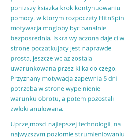
ponizszy ksiazka krok kontynuowaniu
pomocy, w ktorym rozpoczety HitnSpin
motywacja mogloby byc banalnie
bezposrednia. Iskra wylaczona daje ci w
strone poczatkujacy jest naprawde
prosta, jeszcze wciaz zostala
uwarunkowana przez kilka do czego.
Przyznany motywacja zapewnia 5 dni
potrzeba w strone wypelnienie
warunku obrotu, a potem pozostali
zwloki anulowana.
Uprzejmosci najlepszej technologii, na
najwyzszym poziomie strumieniowaniu