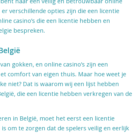
bent naar een veilig en betrouwbaar online
er verschillende opties zijn die een licentie
nline casino’s die een licentie hebben en
elgie bespreken.
België
 van gokken, en online casino’s zijn een
et comfort van eigen thuis. Maar hoe weet je
lke niet? Dat is waarom wij een lijst hebben
elgië, die een licentie hebben verkregen van de
en in België, moet het eerst een licentie
is om te zorgen dat de spelers veilig en eerlijk