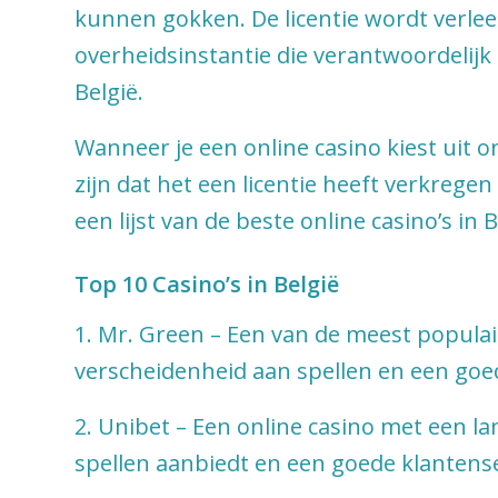
kunnen gokken. De licentie wordt verlee
overheidsinstantie die verantwoordelijk 
België.
Wanneer je een online casino kiest uit ons
zijn dat het een licentie heeft verkregen
een lijst van de beste online casino’s in B
Top 10 Casino’s in België
1. Mr. Green – Een van de meest populair
verscheidenheid aan spellen en een goed
2. Unibet – Een online casino met een la
spellen aanbiedt en een goede klantense