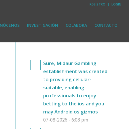
REGISTRO
LOGIN
NÓCENOS
INVESTIGACIÓN
COLABORA
CONTACTO
Sure, Midaur Gambling
establishment was created
to providing cellular-
suitable, enabling
professionals to enjoy
betting to the ios and you
may Android os gizmos
07-08-2026 - 6:08 pm