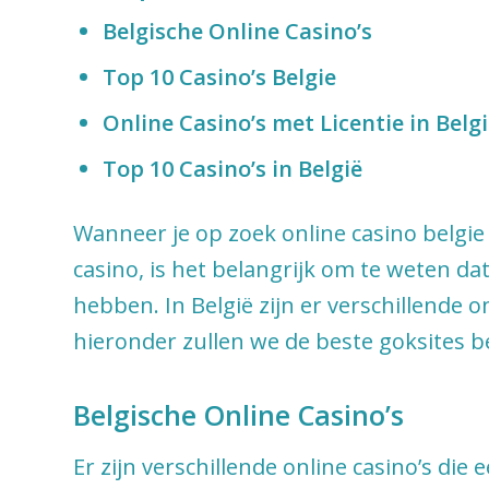
Belgische Online Casino’s
Top 10 Casino’s Belgie
Online Casino’s met Licentie in Belg
Top 10 Casino’s in België
Wanneer je op zoek
online casino belgie
casino, is het belangrijk om te weten dat 
hebben. In België zijn er verschillende o
hieronder zullen we de beste goksites b
Belgische Online Casino’s
Er zijn verschillende online casino’s die 