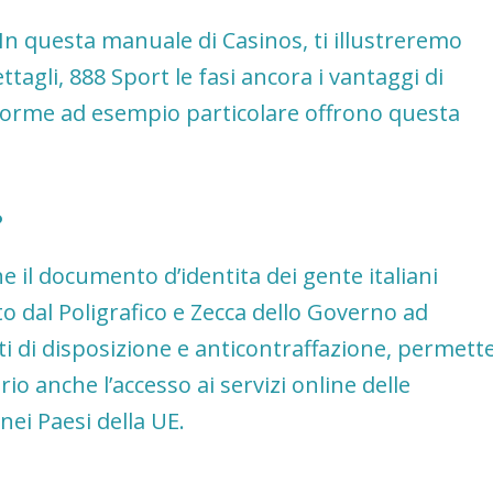
 In questa manuale di Casinos, ti illustreremo
ttagli,
888 Sport
le fasi ancora i vantaggi di
aforme ad esempio particolare offrono questa
?
he il documento d’identita dei gente italiani
to dal Poligrafico e Zecca dello Governo ad
ti di disposizione e anticontraffazione, permett
rio anche l’accesso ai servizi online delle
nei Paesi della UE.