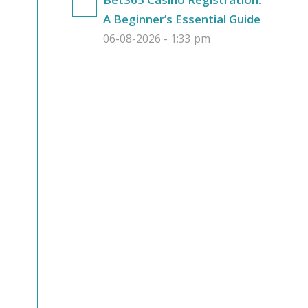
A Beginner’s Essential Guide
06-08-2026 - 1:33 pm