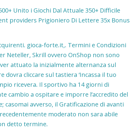
0+ Unito i Giochi Dal Attuale 350+ Difficile
nt providers Prigioniero Di Lettere 35x Bonus
acquirenti. gioca-forte.it,. Termini e Condizioni
 per Neteller, Skrill ovvero OnShop non sono
ver attuato la inizialmente alternanza sul
 dovra cliccare sul tastiera ‘Incassa il tuo
pio ricevera. Il sportivo ha 14 giorni di
te cambio a ospitare e imporre l’accredito del
 casomai avverso, il Gratificazione di avanti
di precedentemente moderato non sara abile
on detto termine.