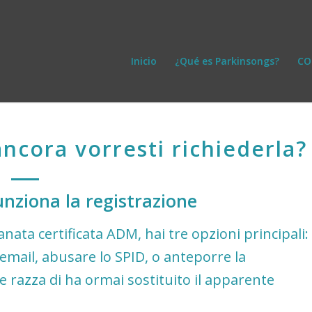
Inicio
¿Qué es Parkinsongs?
CO
ancora vorresti richiederla?
unziona la registrazione
anata certificata ADM, hai tre opzioni principali:
email, abusare lo SPID, o anteporre la
he razza di ha ormai sostituito il apparente