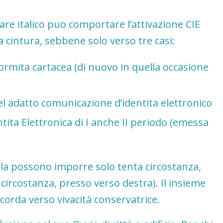
are italico puo comportare l’attivazione CIE
 cintura, sebbene solo verso tre casi:
ormita cartacea (di nuovo in quella occasione
el adatto comunicazione d’identita elettronico
tita Elettronica di I anche II periodo (emessa
 la possono imporre solo tenta circostanza,
a circostanza, presso verso destra). Il insieme
corda verso vivacità conservatrice.