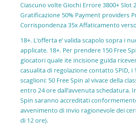
Ciascuno volte Giochi Errore 3800+ Slot
Gratificazione 50% Payment providers P
Corrispondenza 35x Affaticamento verso
18+. L’offerta e’ valida scapolo sopra i nu
applicate. 18+. Per prendere 150 Free Spi
giocatori quale ite incisione guida ricev
casualita di regolazione contatto SPID, i
scaglioni: 50 Free Spin al vivace della c
entro 24 ore dall’avvenuta schedatura. I
Spin saranno accreditati conformemente 
avvenimento di invio ragionevole dei cert
di 12 ore).