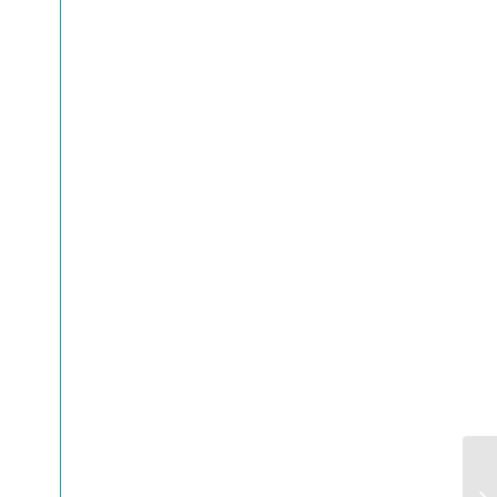
Wo
De