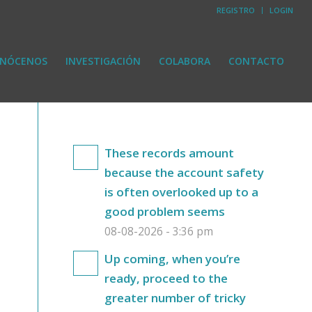
REGISTRO
LOGIN
NÓCENOS
INVESTIGACIÓN
COLABORA
CONTACTO
These records amount
because the account safety
is often overlooked up to a
good problem seems
08-08-2026 - 3:36 pm
Up coming, when you’re
ready, proceed to the
greater number of tricky