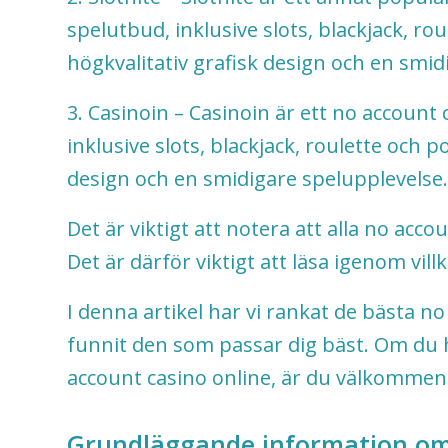
spelutbud, inklusive slots, blackjack, r
högkvalitativ grafisk design och en smid
3. Casinoin – Casinoin är ett no account
inklusive slots, blackjack, roulette och 
design och en smidigare spelupplevelse.
Det är viktigt att notera att alla no acco
Det är därför viktigt att läsa igenom vil
I denna artikel har vi rankat de bästa n
funnit den som passar dig bäst. Om du h
account casino online, är du välkommen 
Grundläggande information om