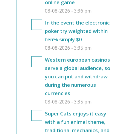
online game
08-08-2026 - 3:36 pm
In the event the electronic
poker try weighted within
ten% simply $0
08-08-2026 - 3:35 pm
Western european casinos
serve a global audience, so
you can put and withdraw
during the numerous
currencies
08-08-2026 - 3:35 pm
Super Cats enjoys it easy
with a fun animal theme,
traditional mechanics, and