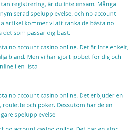
utan registrering, är du inte ensam. Många
onymiserad spelupplevelse, och no account
nna artikel kommer vi att ranka de bästa no
ta det som passar dig bäst.
sta no account casino online. Det är inte enkelt,
ja bland. Men vi har gjort jobbet för dig och
ine i en lista.
sta no account casino online. Det erbjuder en
ck, roulette och poker. Dessutom har de en
igare spelupplevelse.
ärt no account casino online. Det har en stor