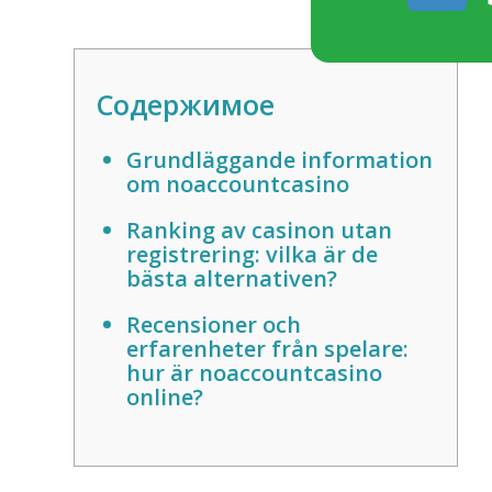
Содержимое
Grundläggande information
om noaccountcasino
Ranking av casinon utan
registrering: vilka är de
bästa alternativen?
Recensioner och
erfarenheter från spelare:
hur är noaccountcasino
online?