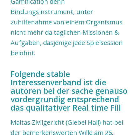
Gamification denn
Bindungsinstrument, unter
zuhilfenahme von einem Organismus
nicht mehr da taglichen Missionen &
Aufgaben, dasjenige jede Spielsession
belohnt.
Folgende stable
Interessenverband ist die
autoren bei der sache genauso
vordergrundig entsprechend
das qualitativer Real time Fill
Maltas Zivilgericht (Giebel Hall) hat bei
der bemerkenswerten Wille am 26.