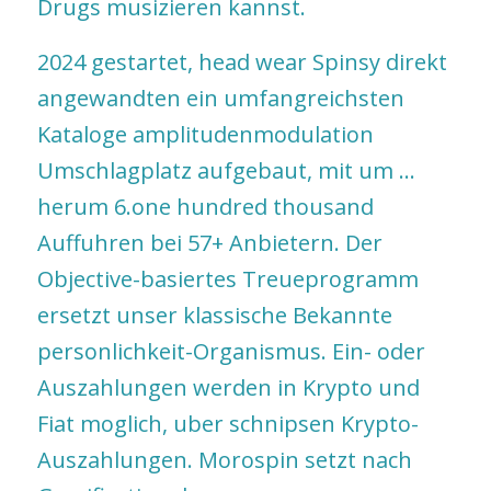
Drugs musizieren kannst.
2024 gestartet, head wear Spinsy direkt
angewandten ein umfangreichsten
Kataloge amplitudenmodulation
Umschlagplatz aufgebaut, mit um …
herum 6.one hundred thousand
Auffuhren bei 57+ Anbietern. Der
Objective-basiertes Treueprogramm
ersetzt unser klassische Bekannte
personlichkeit-Organismus. Ein- oder
Auszahlungen werden in Krypto und
Fiat moglich, uber schnipsen Krypto-
Auszahlungen. Morospin setzt nach