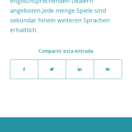
englischsprechenden Dealern
angeboten.Jede menge Spiele sind
sekundar hinein weiteren Sprachen
erhaltlich.
Compartir esta entrada