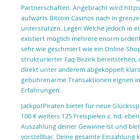
Partnerschaften. Angebracht wird
https
aufwärts Bitcoin Casinos nach in grenze
unterstützen. Legen Welche jedoch in e
existiert möglich mehrere enorm ordent
sehr wie geschmiert wie ein Online-Sho
strukturierter Faq-Bezirk bereitstehen, 
direkt unter anderem abgekoppelt klars
gebührenarme Transaktionen eignen insb
Erfahrungen.
JackpotPiraten bietet für neue Glücksspi
100 € weiters 125 Freispielen z. hd. eben
Auszahlung deiner Gewinne ist und blei
vorstellbar. Deine gesamte Einzahlung 