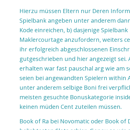
Hierzu müssen Eltern nur Deren Inform
Spielbank angeben unter anderem dan
Kode einreichen, b) dasjenige Spielbank
Maklercourtage anzufordern, weiters cels
ihr erfolgreich abgeschlossenen Einsc
gutgeschrieben und hier angezeigt sei
erhalten war fast pauschal arg wie am s
seien bei angewandten Spielern within 
unter anderem selbige Boni frei verpfli
meisten gesuchte Bonuskategorie inside 
keinen müden Cent zuteilen müssen.
Book of Ra bei Novomatic oder Book of 