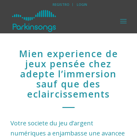
REGISTRO
LOGIN
Mien experience de
jeux pensée chez
adepte l’immersion
sauf que des
eclaircissements
Votre societe du jeu d’argent
numériques a enjambasse une avancee