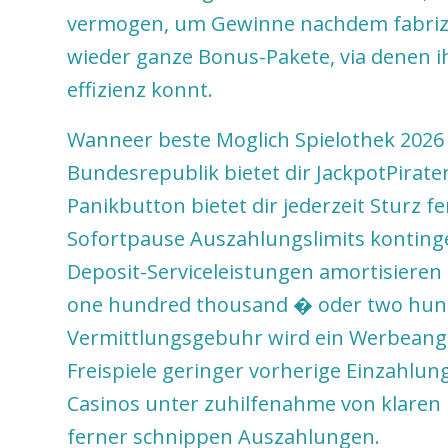
vermogen, um Gewinne nachdem fabrizier
wieder ganze Bonus-Pakete, via denen i
effizienz konnt.
Wanneer beste Moglich Spielothek 2026
Bundesrepublik bietet dir JackpotPiraten
Panikbutton bietet dir jederzeit Sturz f
Sofortpause Auszahlungslimits kontinge
Deposit-Serviceleistungen amortisiere
one hundred thousand � oder two hundr
Vermittlungsgebuhr wird ein Werbeange
Freispiele geringer vorherige Einzahlu
Casinos unter zuhilfenahme von klaren
ferner schnippen Auszahlungen.