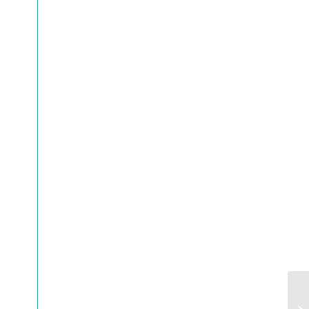
Fa
ei