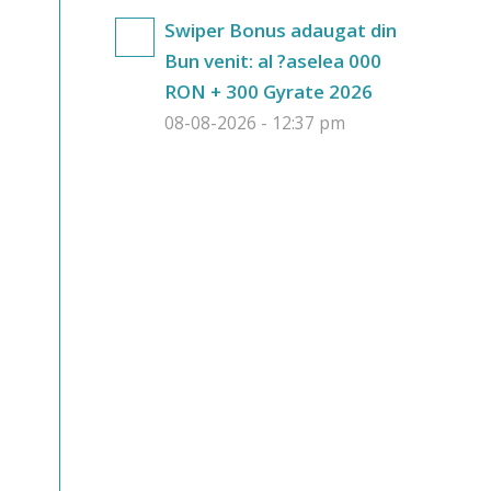
Swiper Bonus adaugat din
Bun venit: al ?aselea 000
RON + 300 Gyrate 2026
08-08-2026 - 12:37 pm