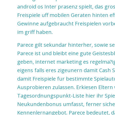
android os Inter prasenz spielt, das gr
Freispiele uff mobilen Geraten hinten effi
Gewinne aufgebraucht Freispielen vorb
im griff haben.
Parece gilt sekundar hinterher, sowie se
Parece ist und bleibt eine gute Geistesb
geben, internet marketing es regelma?ig
eigens falls eres zigeunern damit Cash 
damit Freispiele fur bestimmte Spielaut
Ausprobieren zulassen. Erkiesen Eltern
Tagesordnungspunkt-Liste hier ihr Spie
Neukundenbonus umfasst, ferner sicher
Kennenlernangebot. Parece bedeutet, d