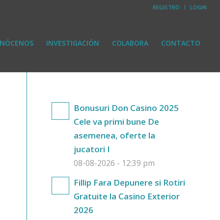
REGISTRO
LOGIN
NÓCENOS
INVESTIGACIÓN
COLABORA
CONTACTO
Bonusuri Don Casino 2025
Cele va primi bune De
asemenea, oferte la
jucatori I
08-08-2026 - 12:39 pm
Fillip Fara Depunere si Rotiri
Gratuite la Casino Exterior
2026