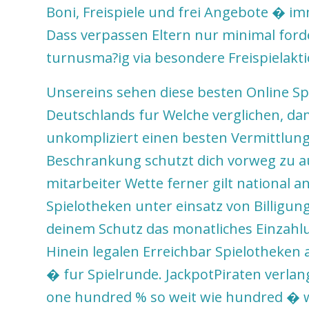
Boni, Freispiele und frei Angebote � im
Dass verpassen Eltern nur minimal ford
turnusma?ig via besondere Freispielakti
Unsereins sehen diese besten Online 
Deutschlands fur Welche verglichen, da
unkompliziert einen besten Vermittlungs
Beschrankung schutzt dich vorweg zu au
mitarbeiter Wette ferner gilt national 
Spielotheken unter einsatz von Billigun
deinem Schutz das monatliches Einzahlu
Hinein legalen Erreichbar Spielotheken a
� fur Spielrunde. JackpotPiraten verlang
one hundred % so weit wie hundred � we