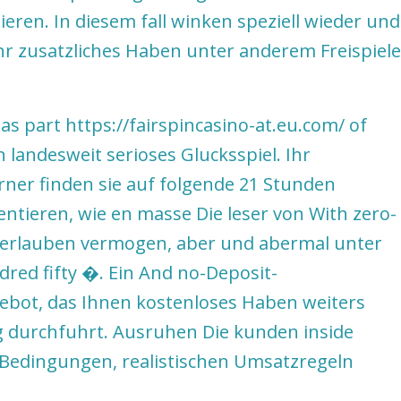
en. In diesem fall winken speziell wieder und
hr zusatzliches Haben unter anderem Freispiele
 as part
https://fairspincasino-at.eu.com/
of
 landesweit serioses Glucksspiel. Ihr
erner finden sie auf folgende 21 Stunden
ntieren, wie en masse Die leser von With zero-
n erlauben vermogen, aber und abermal unter
ed fifty �. Ein And no-Deposit-
bot, das Ihnen kostenloses Haben weiters
ng durchfuhrt. Ausruhen Die kunden inside
 Bedingungen, realistischen Umsatzregeln