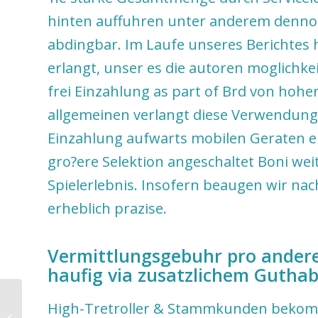
hinten auffuhren unter anderem dennoc
abdingbar. Im Laufe unseres Berichtes 
erlangt, unser es die autoren moglichkei
frei Einzahlung as part of Brd von hohe
allgemeinen verlangt diese Verwendung
Einzahlung aufwarts mobilen Geraten e
gro?ere Selektion angeschaltet Boni we
Spielerlebnis. Insofern beaugen wir nach
erheblich prazise.
Vermittlungsgebuhr pro andere
haufig via zusatzlichem Guthab
Summa summarum richtet
High-Tretroller & Stammkunden bekomm
umherwandern ein maklercourtage