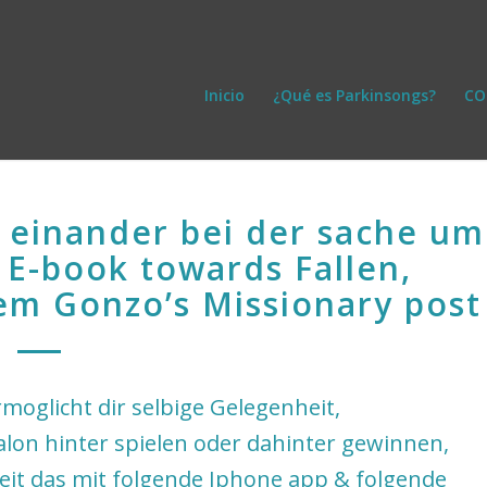
Inicio
¿Qué es Parkinsongs?
CO
 einander bei der sache um
 E-book towards Fallen,
em Gonzo’s Missionary post
moglicht dir selbige Gelegenheit,
alon hinter spielen oder dahinter gewinnen,
weit das mit folgende Iphone app & folgende