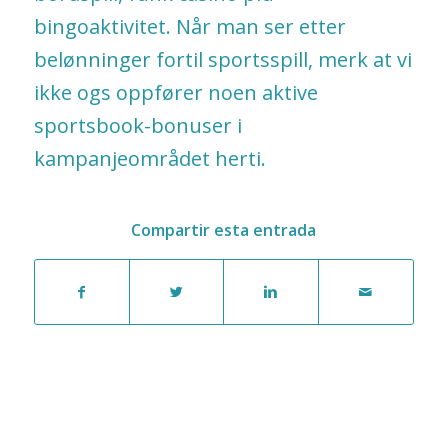
bingoaktivitet. Når man ser etter
belønninger fortil sportsspill, merk at vi
ikke ogs oppfører noen aktive
sportsbook-bonuser i
kampanjeområdet herti.
Compartir esta entrada