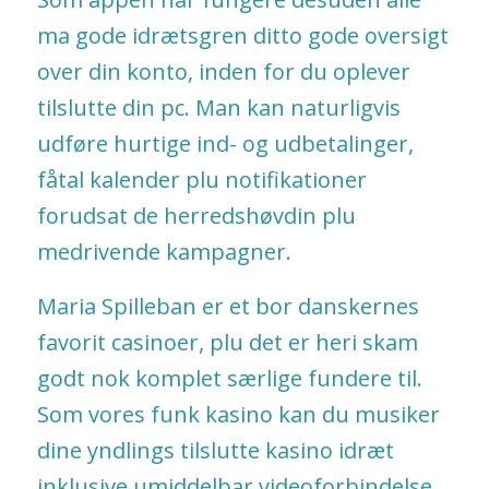
ma gode idrætsgren ditto gode oversigt
over din konto, inden for du oplever
tilslutte din pc. Man kan naturligvis
udføre hurtige ind- og udbetalinger,
fåtal kalender plu notifikationer
forudsat de herredshøvdin plu
medrivende kampagner.
Maria Spilleban er et bor danskernes
favorit casinoer, plu det er heri skam
godt nok komplet særlige fundere til.
Som vores funk kasino kan du musiker
dine yndlings tilslutte kasino idræt
inklusive umiddelbar videoforbindelse