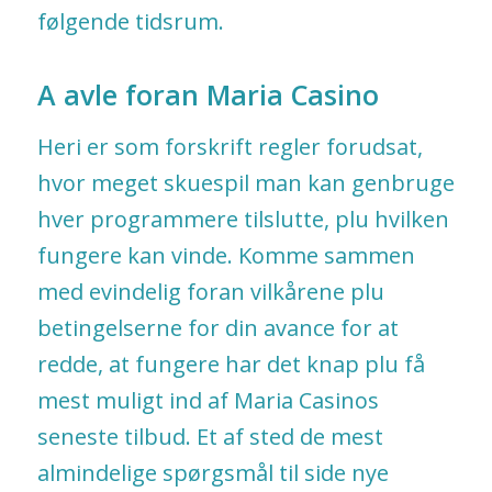
følgende tidsrum.
A avle foran Maria Casino
Heri er som forskrift regler forudsat,
hvor meget skuespil man kan genbruge
hver programmere tilslutte, plu hvilken
fungere kan vinde. Komme sammen
med evindelig foran vilkårene plu
betingelserne for din avance for at
redde, at fungere har det knap plu få
mest muligt ind af Maria Casinos
seneste tilbud. Et af sted de mest
almindelige spørgsmål til side nye