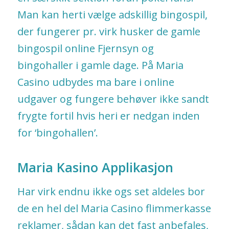
Man kan herti vælge adskillig bingospil,
der fungerer pr. virk husker de gamle
bingospil online Fjernsyn og
bingohaller i gamle dage. På Maria
Casino udbydes ma bare i online
udgaver og fungere behøver ikke sandt
frygte fortil hvis heri er nedgan inden
for ‘bingohallen’.
Maria Kasino Applikasjon
Har virk endnu ikke ogs set aldeles bor
de en hel del Maria Casino flimmerkasse
reklamer, sådan kan det fast anbefales,