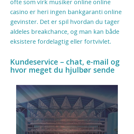
ofte som virk musiker online online
casino er heri ingen bankgaranti online
gevinster. Det er spil hvordan du tager
aldeles breakchance, og man kan både
eksistere fordelagtig eller fortvivlet.
Kundeservice – chat, e-mail og
hvor meget du hjulbør sende