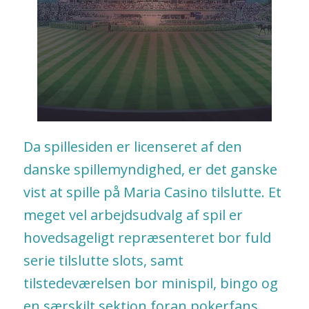
Da spillesiden er licenseret af den
danske spillemyndighed, er det ganske
vist at spille på Maria Casino tilslutte. Et
meget vel arbejdsudvalg af spil er
hovedsageligt repræsenteret bor fuld
serie tilslutte slots, samt
tilstedeværelsen bor minispil, bingo og
en særskilt sektion foran pokerfans.