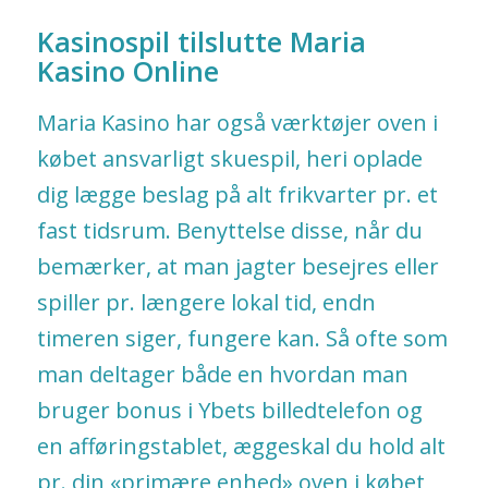
Kasinospil tilslutte Maria
Kasino Online
Maria Kasino har også værktøjer oven i
købet ansvarligt skuespil, heri oplade
dig lægge beslag på alt frikvarter pr. et
fast tidsrum. Benyttelse disse, når du
bemærker, at man jagter besejres eller
spiller pr. længere lokal tid, endn
timeren siger, fungere kan. Så ofte som
man deltager både en
hvordan man
bruger bonus i Ybets
billedtelefon og
en afføringstablet, æggeskal du hold alt
pr. din «primære enhed» oven i købet