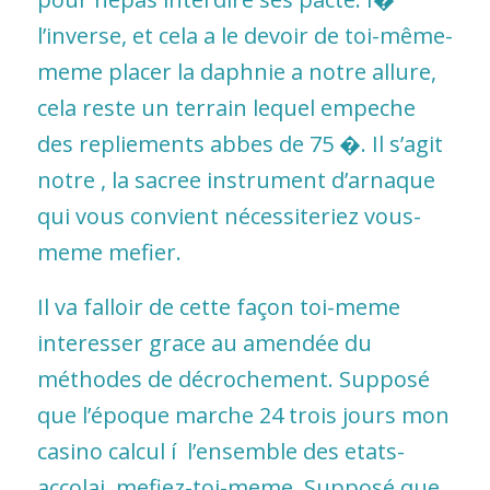
l’inverse, et cela a le devoir de toi-même-
meme placer la daphnie a notre allure,
cela reste un terrain lequel empeche
des repliements abbes de 75 �. Il s’agit
notre , la sacree instrument d’arnaque
qui vous convient nécessiteriez vous-
meme mefier.
Il va falloir de cette façon toi-meme
interesser grace au amendée du
méthodes de décrochement. Supposé
que l’époque marche 24 trois jours mon
casino calcul í l’ensemble des etats-
accolai, mefiez-toi-meme. Supposé que