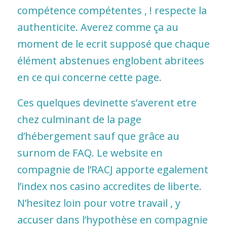
compétence compétentes , ! respecte la
authenticite. Averez comme ça au
moment de le ecrit supposé que chaque
élément abstenues englobent abritees
en ce qui concerne cette page.
Ces quelques devinette s’averent etre
chez culminant de la page
d’hébergement sauf que grâce au
surnom de FAQ. Le website en
compagnie de l’RACJ apporte egalement
l’index nos casino accredites de liberte.
N’hesitez loin pour votre travail , y
accuser dans l’hypothèse en compagnie