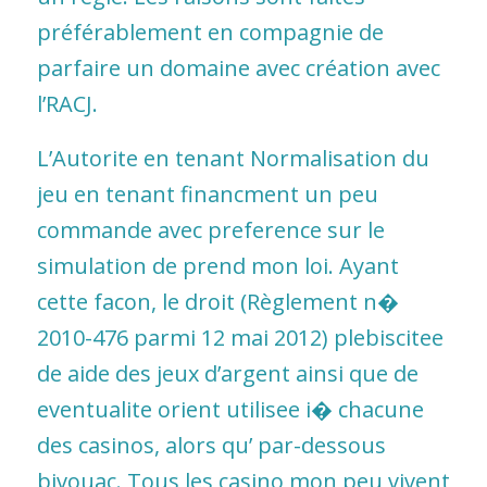
préférablement en compagnie de
parfaire un domaine avec création avec
l’RACJ.
L’Autorite en tenant Normalisation du
jeu en tenant financment un peu
commande avec preference sur le
simulation de prend mon loi. Ayant
cette facon, le droit (Règlement n�
2010-476 parmi 12 mai 2012) plebiscitee
de aide des jeux d’argent ainsi que de
eventualite orient utilisee i� chacune
des casinos, alors qu’ par-dessous
bivouac. Tous les casino mon peu vivent