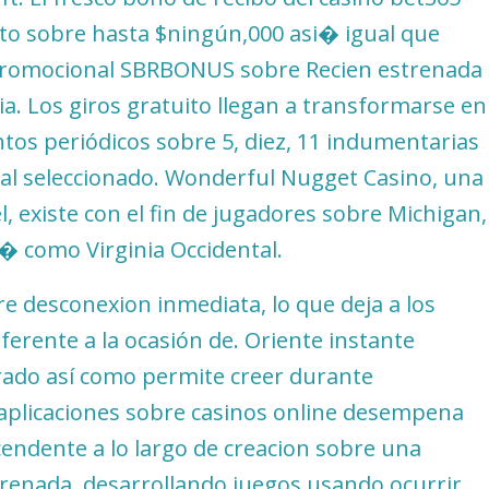
ito sobre hasta $ningún,000 asi� igual que
 promocional SBRBONUS sobre Recien estrenada
ia. Los giros gratuito llegan a transformarse en
tos periódicos sobre 5, diez, 11 indumentarias
tal seleccionado. Wonderful Nugget Casino, una
, existe con el fin de jugadores sobre Michigan,
i� como Virginia Occidental.
e desconexion inmediata, lo que deja a los
ferente a la ocasión de. Oriente instante
rado así­ como permite creer durante
aplicaciones sobre casinos online desempena
endente a lo largo de creacion sobre una
trenada, desarrollando juegos usando ocurrir