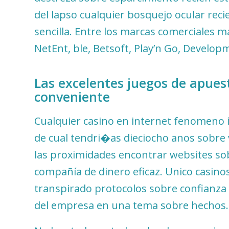
del lapso cualquier bosquejo ocular recie
sencilla. Entre los marcas comerciales 
NetEnt, ble, Betsoft, Play’n Go, Develo
Las excelentes juegos de apues
conveniente
Cualquier casino en internet fenomeno í
de cual tendri�as dieciocho anos sobre 
las proximidades encontrar websites so
compañía de dinero eficaz. Unico casinos
transpirado protocolos sobre confianza 
del empresa en una tema sobre hechos.