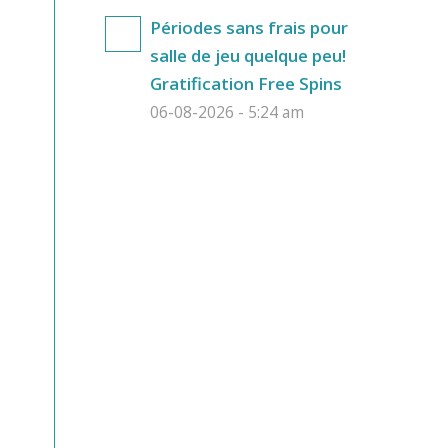
Périodes sans frais pour
salle de jeu quelque peu!
Gratification Free Spins
06-08-2026 - 5:24 am