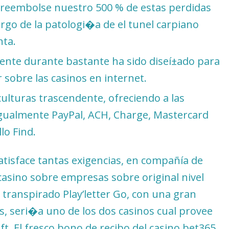
es reembolse nuestro 500 % de estas perdidas
argo de la patologi�a de el tunel carpiano
nta.
erente durante bastante ha sido diseí±ado para
r sobre las casinos en internet.
lturas trascendente, ofreciendo a las
gualmente PayPal, ACH, Charge, Mastercard
lo Find.
atisface tantas exigencias, en compañía de
casino sobre empresas sobre original nivel
 transpirado Play’letter Go, con una gran
, seri�a uno de los dos casinos cual provee
t. El fresco bono de recibo del casino bet365