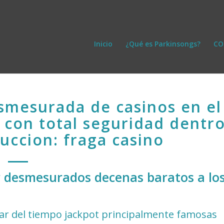
Inicio
¿Qué es Parkinsongs?
CO
smesurada de casinos en el
n con total seguridad dentr
uccion: fraga casino
r desmesurados decenas baratos a lo
ar del tiempo jackpot principalmente famosas