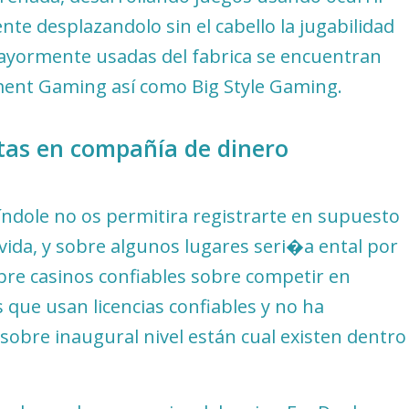
nte desplazandolo sin el cabello la jugabilidad
mayormente usadas del fabrica se encuentran
pment Gaming así­ como Big Style Gaming.
tas en compañía de dinero
ndole no os permitira registrarte en supuesto
vida, y sobre algunos lugares seri�a ental por
bre casinos confiables sobre competir en
 que usan licencias confiables y no ha
sobre inaugural nivel están cual existen dentro