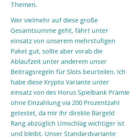
Themen.
Wer vielmehr auf diese große
Gesamtsumme geht, fährt unter
einsatz von unserem mehrstufigen
Paket gut, sollte aber vorab die
Ablaufzeit unter anderem unser
Beitragsregeln für Slots beurteilen. Ich
habe diese Krypto Variante unter
einsatz von des Horus Spielbank Prämie
ohne Einzahlung via 200 Prozentzahl
getestet, da mir ihr direkte Bargeld
Rang abzüglich Umschlag wichtiger ist
und bleibt. Unser Standardvariante