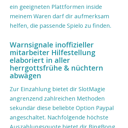
ein geeigneten Plattformen inside
meinem Waren darf dir aufmerksam
helfen, die passende Spielo zu finden.
Warnsignale inoffizieller
mitarbeiter Hilfestellung
elaboriert in aller
herrgottsfrühe & nüchtern
abwägen
Zur Einzahlung bietet dir SlotMagie
angrenzend zahlreichen Methoden
sekundär diese beliebte Option Paypal
angeschaltet. Nachfolgende höchste
Auszahlungsquote bietet dir BingBong