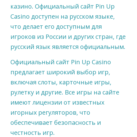
казино. Официальный сайт Pin Up
Casino доступен на русском языке,
что делает его доступным для
игроков из России и других стран, где
русский язык является официальным.
Официальный сайт Pin Up Casino
предлагает широкий выбор игр,
включая слоты, карточные игры,
рулетку и другие. Все игры на сайте
имеют лицензии от известных
игорных регуляторов, что
обеспечивает безопасность и
честность игр.