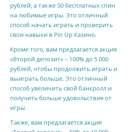
рублей, а также 50 бесплатных спин
на любимые игры. Это отличный
способ начать играть и проверить
свои навыки в Pin Up Казино.
Кроме того, вам предлагается акция
«Второй депозит» – 100% до 5 000
рублей, чтобы продолжить играть и
выиграть больше. Это отличный
способ увеличить свой банкролл и
получить больше удовольствия от
игры.
Также, вам предлагается акция