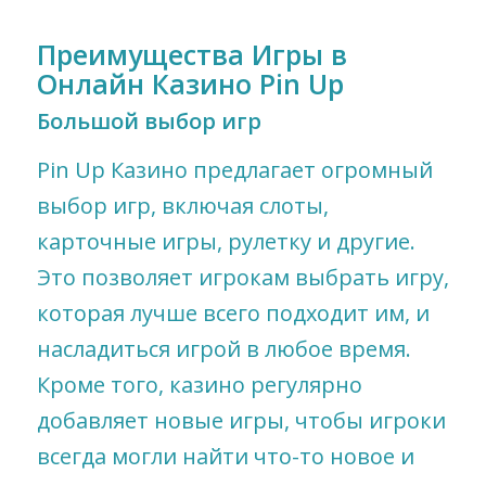
Преимущества Игры в
Онлайн Казино Pin Up
Большой выбор игр
Pin Up Казино предлагает огромный
выбор игр, включая слоты,
карточные игры, рулетку и другие.
Это позволяет игрокам выбрать игру,
которая лучше всего подходит им, и
насладиться игрой в любое время.
Кроме того, казино регулярно
добавляет новые игры, чтобы игроки
всегда могли найти что-то новое и