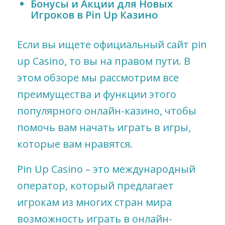
Бонусы и Акции для Новых
Игроков в Pin Up Казино
Если вы ищете официальный сайт
pin
up
Casino, то вы на правом пути. В
этом обзоре мы рассмотрим все
преимущества и функции этого
популярного онлайн-казино, чтобы
помочь вам начать играть в игры,
которые вам нравятся.
Pin Up Casino – это международный
оператор, который предлагает
игрокам из многих стран мира
возможность играть в онлайн-