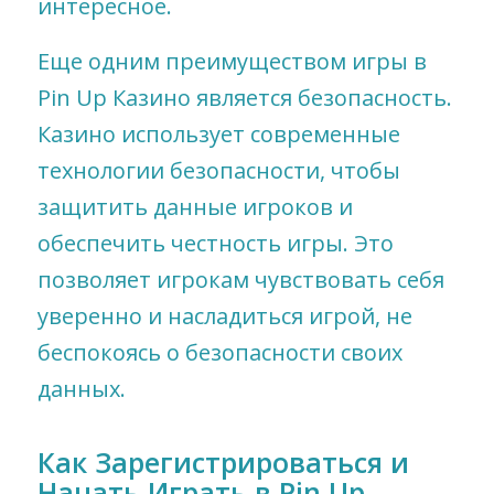
интересное.
Еще одним преимуществом игры в
Pin Up Казино является безопасность.
Казино использует современные
технологии безопасности, чтобы
защитить данные игроков и
обеспечить честность игры. Это
позволяет игрокам чувствовать себя
уверенно и насладиться игрой, не
беспокоясь о безопасности своих
данных.
Как Зарегистрироваться и
Начать Играть в Pin Up