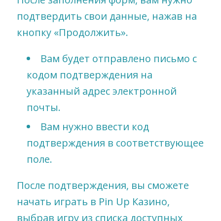
подтвердить свои данные, нажав на
кнопку «Продолжить».
Вам будет отправлено письмо с
кодом подтверждения на
указанный адрес электронной
почты.
Вам нужно ввести код
подтверждения в соответствующее
поле.
После подтверждения, вы сможете
начать играть в Pin Up Казино,
выбрав игру из списка доступных