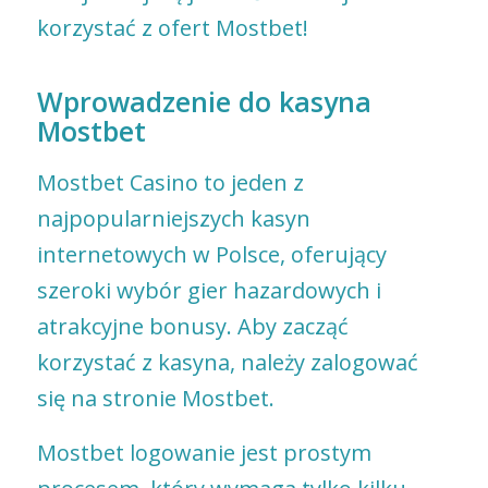
korzystać z ofert Mostbet!
Wprowadzenie do kasyna
Mostbet
Mostbet Casino to jeden z
najpopularniejszych kasyn
internetowych w Polsce, oferujący
szeroki wybór gier hazardowych i
atrakcyjne bonusy. Aby zacząć
korzystać z kasyna, należy zalogować
się na stronie Mostbet.
Mostbet logowanie jest prostym