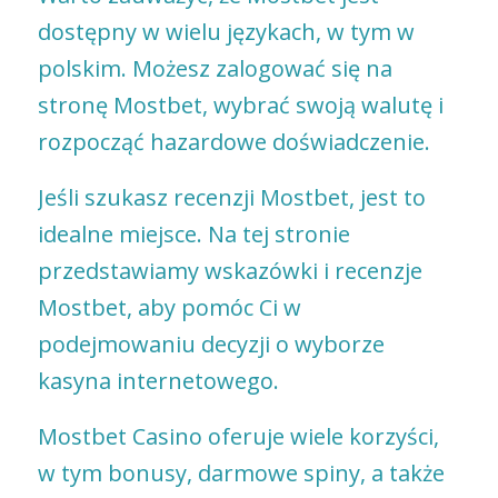
dostępny w wielu językach, w tym w
polskim. Możesz zalogować się na
stronę Mostbet, wybrać swoją walutę i
rozpocząć hazardowe doświadczenie.
Jeśli szukasz recenzji Mostbet, jest to
idealne miejsce. Na tej stronie
przedstawiamy wskazówki i recenzje
Mostbet, aby pomóc Ci w
podejmowaniu decyzji o wyborze
kasyna internetowego.
Mostbet Casino oferuje wiele korzyści,
w tym bonusy, darmowe spiny, a także