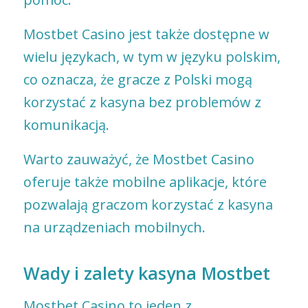
Mostbet Casino jest także dostępne w
wielu językach, w tym w języku polskim,
co oznacza, że gracze z Polski mogą
korzystać z kasyna bez problemów z
komunikacją.
Warto zauważyć, że Mostbet Casino
oferuje także mobilne aplikacje, które
pozwalają graczom korzystać z kasyna
na urządzeniach mobilnych.
Wady i zalety kasyna Mostbet
Mostbet Casino to jeden z