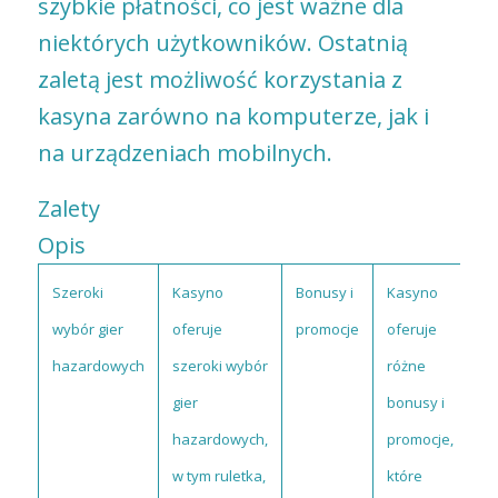
szybkie płatności, co jest ważne dla
niektórych użytkowników. Ostatnią
zaletą jest możliwość korzystania z
kasyna zarówno na komputerze, jak i
na urządzeniach mobilnych.
Zalety
Opis
Szeroki
Kasyno
Bonusy i
Kasyno
Be
wybór gier
oferuje
promocje
oferuje
i 
hazardowych
szeroki wybór
różne
pł
gier
bonusy i
hazardowych,
promocje,
w tym ruletka,
które