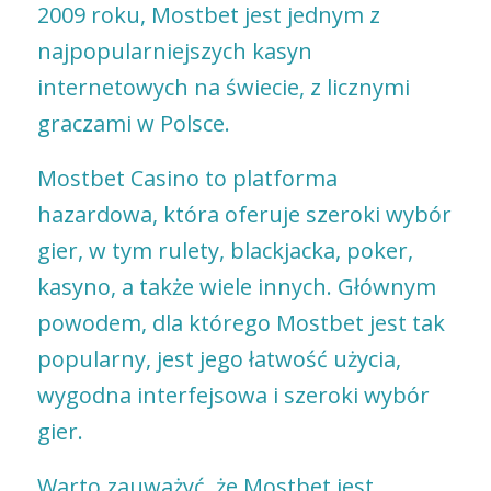
2009 roku, Mostbet jest jednym z
najpopularniejszych kasyn
internetowych na świecie, z licznymi
graczami w Polsce.
Mostbet Casino to platforma
hazardowa, która oferuje szeroki wybór
gier, w tym rulety, blackjacka, poker,
kasyno, a także wiele innych. Głównym
powodem, dla którego Mostbet jest tak
popularny, jest jego łatwość użycia,
wygodna interfejsowa i szeroki wybór
gier.
Warto zauważyć, że Mostbet jest