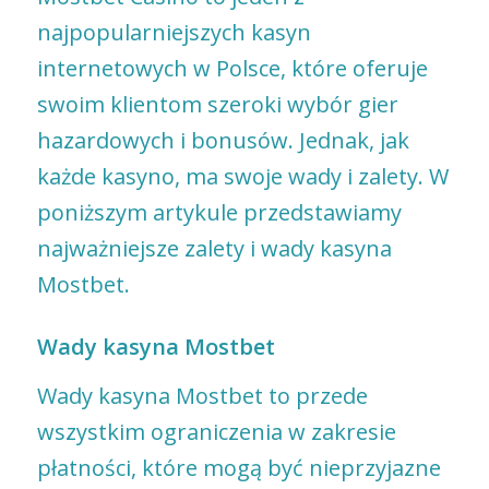
najpopularniejszych kasyn
internetowych w Polsce, które oferuje
swoim klientom szeroki wybór gier
hazardowych i bonusów. Jednak, jak
każde kasyno, ma swoje wady i zalety. W
poniższym artykule przedstawiamy
najważniejsze zalety i wady kasyna
Mostbet.
Wady kasyna Mostbet
Wady kasyna Mostbet to przede
wszystkim ograniczenia w zakresie
płatności, które mogą być nieprzyjazne