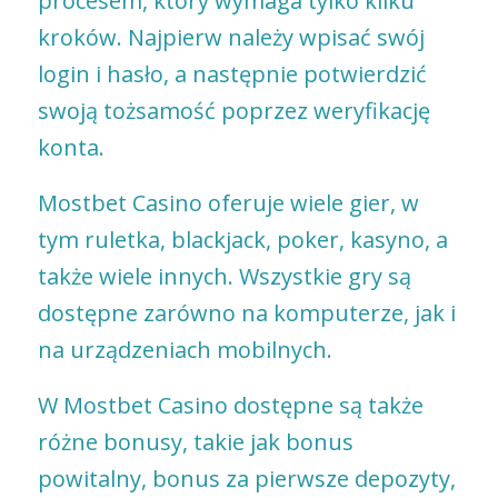
procesem, który wymaga tylko kilku
kroków. Najpierw należy wpisać swój
login i hasło, a następnie potwierdzić
swoją tożsamość poprzez weryfikację
konta.
Mostbet Casino oferuje wiele gier, w
tym ruletka, blackjack, poker, kasyno, a
także wiele innych. Wszystkie gry są
dostępne zarówno na komputerze, jak i
na urządzeniach mobilnych.
W Mostbet Casino dostępne są także
różne bonusy, takie jak bonus
powitalny, bonus za pierwsze depozyty,