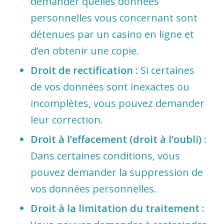
demander quelles données
personnelles vous concernant sont
détenues par un casino en ligne et
d’en obtenir une copie.
Droit de rectification :
Si certaines
de vos données sont inexactes ou
incomplètes, vous pouvez demander
leur correction.
Droit à l’effacement (droit à l’oubli) :
Dans certaines conditions, vous
pouvez demander la suppression de
vos données personnelles.
Droit à la limitation du traitement :