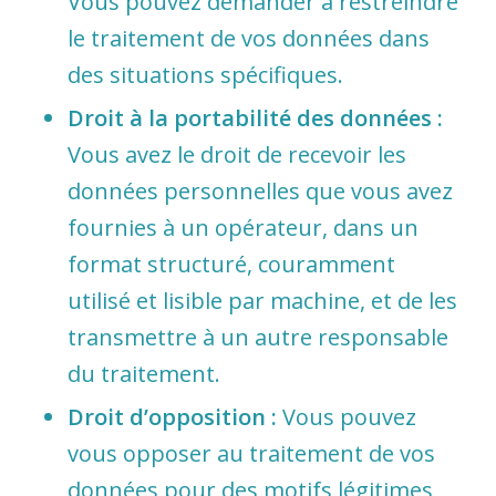
Vous pouvez demander à restreindre
le traitement de vos données dans
des situations spécifiques.
Droit à la portabilité des données :
Vous avez le droit de recevoir les
données personnelles que vous avez
fournies à un opérateur, dans un
format structuré, couramment
utilisé et lisible par machine, et de les
transmettre à un autre responsable
du traitement.
Droit d’opposition :
Vous pouvez
vous opposer au traitement de vos
données pour des motifs légitimes,