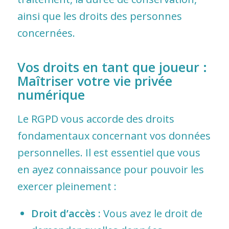
ainsi que les droits des personnes
concernées.
Vos droits en tant que joueur :
Maîtriser votre vie privée
numérique
Le RGPD vous accorde des droits
fondamentaux concernant vos données
personnelles. Il est essentiel que vous
en ayez connaissance pour pouvoir les
exercer pleinement :
Droit d’accès :
Vous avez le droit de