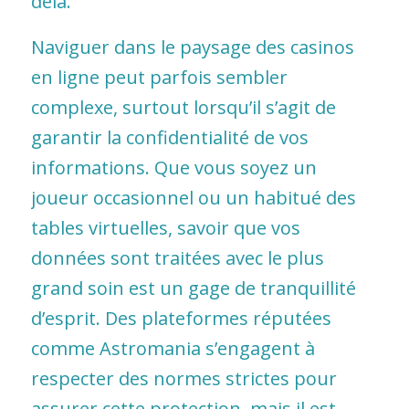
delà.
Naviguer dans le paysage des casinos
en ligne peut parfois sembler
complexe, surtout lorsqu’il s’agit de
garantir la confidentialité de vos
informations. Que vous soyez un
joueur occasionnel ou un habitué des
tables virtuelles, savoir que vos
données sont traitées avec le plus
grand soin est un gage de tranquillité
d’esprit. Des plateformes réputées
comme
Astromania
s’engagent à
respecter des normes strictes pour
assurer cette protection, mais il est