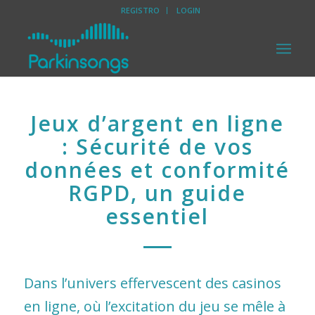
REGISTRO
LOGIN
Jeux d’argent en ligne
: Sécurité de vos
données et conformité
RGPD, un guide
essentiel
Dans l’univers effervescent des casinos
en ligne, où l’excitation du jeu se mêle à