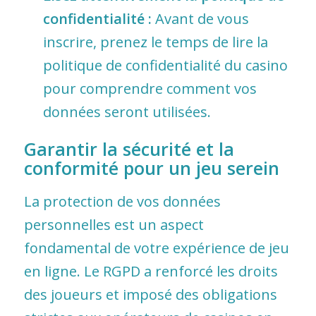
confidentialité :
Avant de vous
inscrire, prenez le temps de lire la
politique de confidentialité du casino
pour comprendre comment vos
données seront utilisées.
Garantir la sécurité et la
conformité pour un jeu serein
La protection de vos données
personnelles est un aspect
fondamental de votre expérience de jeu
en ligne. Le RGPD a renforcé les droits
des joueurs et imposé des obligations