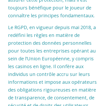
toujours bénéfique pour le joueur de
connaître les principes fondamentaux.
Le RGPD, en vigueur depuis mai 2018, a
redéfini les règles en matière de
protection des données personnelles
pour toutes les entreprises opérant au
sein de l’Union Européenne, y compris
les casinos en ligne. Il confère aux
individus un contrôle accru sur leurs
informations et impose aux opérateurs
des obligations rigoureuses en matière
de transparence, de consentement, de
sécurité et de droits des utilisateurs.