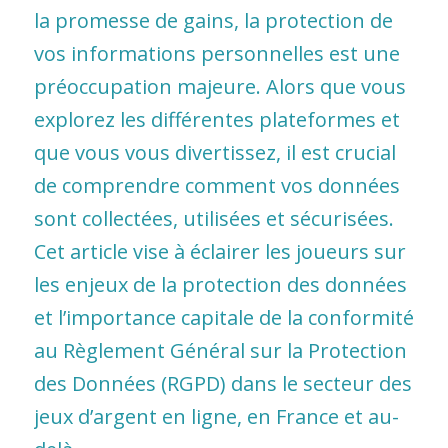
la promesse de gains, la protection de
vos informations personnelles est une
préoccupation majeure. Alors que vous
explorez les différentes plateformes et
que vous vous divertissez, il est crucial
de comprendre comment vos données
sont collectées, utilisées et sécurisées.
Cet article vise à éclairer les joueurs sur
les enjeux de la protection des données
et l’importance capitale de la conformité
au Règlement Général sur la Protection
des Données (RGPD) dans le secteur des
jeux d’argent en ligne, en France et au-