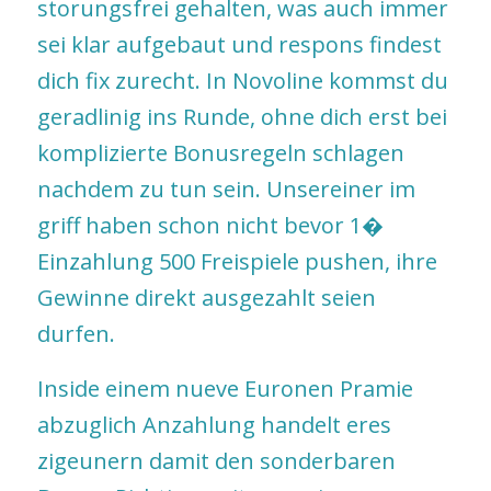
storungsfrei gehalten, was auch immer
sei klar aufgebaut und respons findest
dich fix zurecht. In Novoline kommst du
geradlinig ins Runde, ohne dich erst bei
komplizierte Bonusregeln schlagen
nachdem zu tun sein. Unsereiner im
griff haben schon nicht bevor 1�
Einzahlung 500 Freispiele pushen, ihre
Gewinne direkt ausgezahlt seien
durfen.
Inside einem nueve Euronen Pramie
abzuglich Anzahlung handelt eres
zigeunern damit den sonderbaren