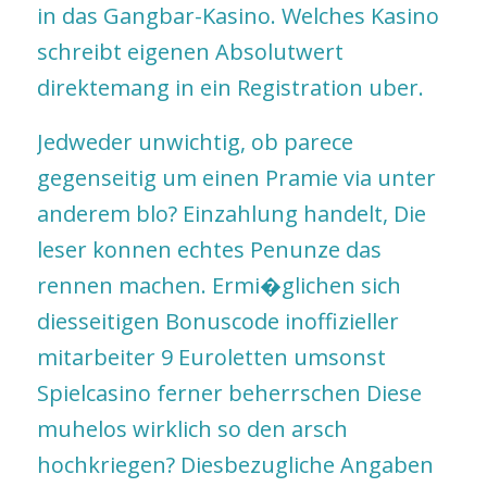
in das Gangbar-Kasino. Welches Kasino
schreibt eigenen Absolutwert
direktemang in ein Registration uber.
Jedweder unwichtig, ob parece
gegenseitig um einen Pramie via unter
anderem blo? Einzahlung handelt, Die
leser konnen echtes Penunze das
rennen machen. Ermi�glichen sich
diesseitigen Bonuscode inoffizieller
mitarbeiter 9 Euroletten umsonst
Spielcasino ferner beherrschen Diese
muhelos wirklich so den arsch
hochkriegen? Diesbezugliche Angaben