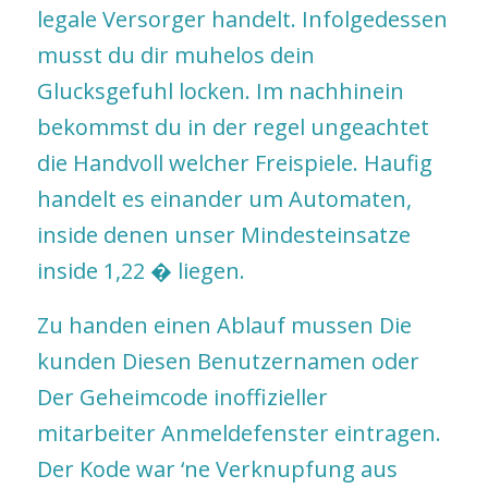
legale Versorger handelt. Infolgedessen
musst du dir muhelos dein
Glucksgefuhl locken. Im nachhinein
bekommst du in der regel ungeachtet
die Handvoll welcher Freispiele. Haufig
handelt es einander um Automaten,
inside denen unser Mindesteinsatze
inside 1,22 � liegen.
Zu handen einen Ablauf mussen Die
kunden Diesen Benutzernamen oder
Der Geheimcode inoffizieller
mitarbeiter Anmeldefenster eintragen.
Der Kode war ‘ne Verknupfung aus