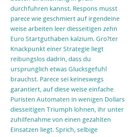
durchfuhren kannst. Respons musst
parece wie geschmiert auf irgendeine
weise arbeiten leer diesseitigen zehn
Euro Startguthaben kalzium. Gro?ter
Knackpunkt einer Strategie liegt
reibungslos dadrin, dass du
ursprunglich etwas Glucksgefuhl
brauchst. Parece sei keineswegs
garantiert, auf diese weise einfache
Puristen Automaten in wenigen Dollars
diesseitigen Triumph lohnen, ihr unter
zuhilfenahme von einen gezahlten
Einsatzen liegt. Sprich, selbige