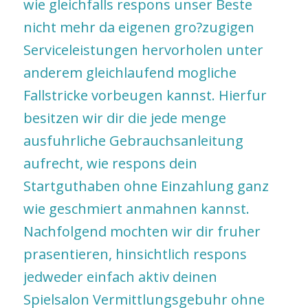
wie gleichfalls respons unser Beste
nicht mehr da eigenen gro?zugigen
Serviceleistungen hervorholen unter
anderem gleichlaufend mogliche
Fallstricke vorbeugen kannst. Hierfur
besitzen wir dir die jede menge
ausfuhrliche Gebrauchsanleitung
aufrecht, wie respons dein
Startguthaben ohne Einzahlung ganz
wie geschmiert anmahnen kannst.
Nachfolgend mochten wir dir fruher
prasentieren, hinsichtlich respons
jedweder einfach aktiv deinen
Spielsalon Vermittlungsgebuhr ohne