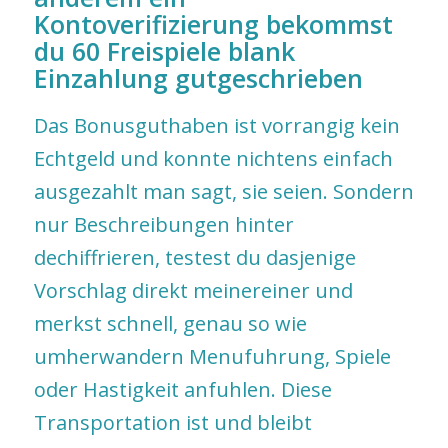
Kontoverifizierung bekommst
du 60 Freispiele blank
Einzahlung gutgeschrieben
Das Bonusguthaben ist vorrangig kein
Echtgeld und konnte nichtens einfach
ausgezahlt man sagt, sie seien. Sondern
nur Beschreibungen hinter
dechiffrieren, testest du dasjenige
Vorschlag direkt meinereiner und
merkst schnell, genau so wie
umherwandern Menufuhrung, Spiele
oder Hastigkeit anfuhlen. Diese
Transportation ist und bleibt