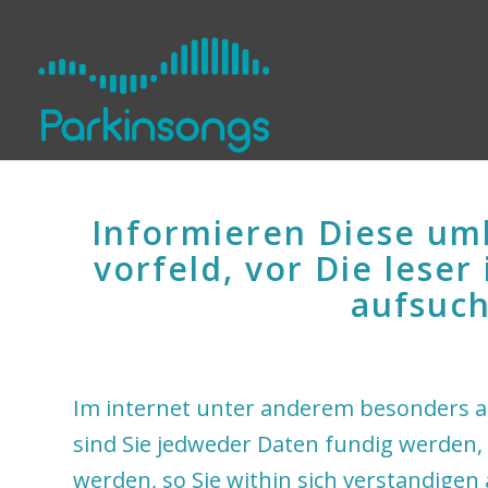
Informieren Diese um
vorfeld, vor Die leser
aufsuc
Im internet unter anderem besonders au
sind Sie jedweder Daten fundig werden,
werden, so Sie within sich verstandigen