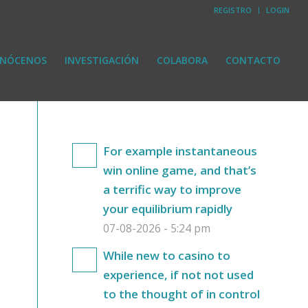
REGISTRO
LOGIN
NÓCENOS
INVESTIGACIÓN
COLABORA
CONTACTO
For example instantaneous
win online game, and that’s
a terrific way to improve
your equilibrium rapidly
07-08-2026 - 5:24 pm
While new to casino to
experience, if not not used
to the thought of in control