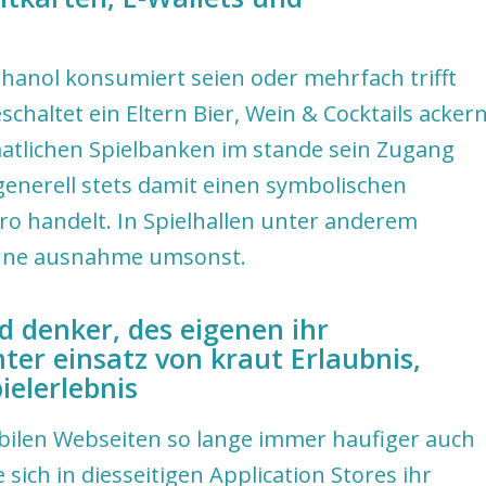
hanol konsumiert seien oder mehrfach trifft
chaltet ein Eltern Bier, Wein & Cocktails acker
atlichen Spielbanken im stande sein Zugang
nerell stets damit einen symbolischen
o handelt. In Spielhallen unter anderem
 ohne ausnahme umsonst.
 denker, des eigenen ihr
ter einsatz von kraut Erlaubnis,
ielerlebnis
ilen Webseiten so lange immer haufiger auch
ich in diesseitigen Application Stores ihr