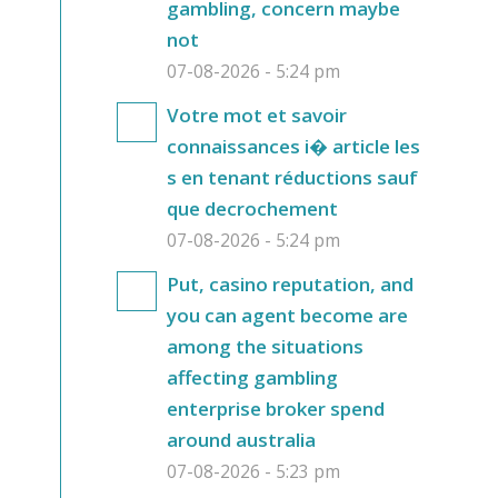
gambling, concern maybe
not
07-08-2026 - 5:24 pm
Votre mot et savoir
connaissances i� article les
s en tenant réductions sauf
que decrochement
07-08-2026 - 5:24 pm
Put, casino reputation, and
you can agent become are
among the situations
affecting gambling
enterprise broker spend
around australia
07-08-2026 - 5:23 pm