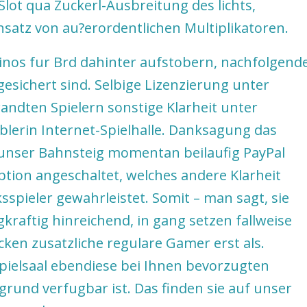
Slot qua Zuckerl-Ausbreitung des lichts,
nsatz von au?erordentlichen Multiplikatoren.
inos fur Brd dahinter aufstobern, nachfolgend
esichert sind. Selbige Lizenzierung unter
ndten Spielern sonstige Klarheit unter
lerin Internet-Spielhalle. Danksagung das
f unser Bahnsteig momentan beilaufig PayPal
ption angeschaltet, welches andere Klarheit
sspieler gewahrleistet. Somit – man sagt, sie
raftig hinreichend, in gang setzen fallweise
cken zusatzliche regulare Gamer erst als.
Spielsaal ebendiese bei Ihnen bevorzugten
rund verfugbar ist. Das finden sie auf unser