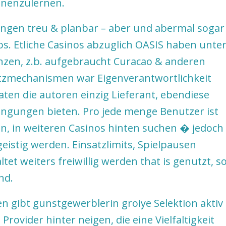
nnenzulernen.
ungen treu & planbar – aber und abermal sogar
nos. Etliche Casinos abzuglich OASIS haben unte
nzen, z.b. aufgebraucht Curacao & anderen
hutzmechanismen war Eigenverantwortlichkeit
n die autoren einzig Lieferant, ebendiese
gungen bieten. Pro jede menge Benutzer ist
n, in weiteren Casinos hinten suchen � jedoch
istig werden. Einsatzlimits, Spielpausen
tet weiters freiwillig werden that is genutzt, s
nd.
n gibt gunstgewerblerin groiye Selektion aktiv
Provider hinter neigen, die eine Vielfaltigkeit