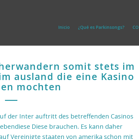
Inicio
¿Qué es Parkinsongs?
CO
herwandern somit stets im
 im ausland die eine Kasino
hen mochten
f der Inter auftritt des betreffenden Casinos
 ebendiese Diese brauchen. Es kann daher
 auf Vereinigte staaten von amerika schon mit