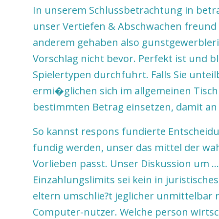
In unserem Schlussbetrachtung in bet
unser Vertiefen & Abschwachen freund u
anderem gehaben also gunstgewerblerin
Vorschlag nicht bevor. Perfekt ist und bl
Spielertypen durchfuhrt. Falls Sie untei
ermi�glichen sich im allgemeinen Tischl
bestimmten Betrag einsetzen, damit an 
So kannst respons fundierte Entschei
fundig werden, unser das mittel der wa
Vorlieben passt. Unser Diskussion um 
Einzahlungslimits sei kein in juristisch
eltern umschlie?t jeglicher unmittelbar
Computer-nutzer. Welche person wirtscha