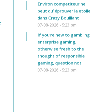
Environ competiteur ne
peut qu’ éprouver la etoile
dans Crazy Bouillant
e
07-08-2026 - 5:23 pm
If you’re new to gambling
enterprise gaming,
otherwise fresh to the
thought of responsible
gaming, question not
07-08-2026 - 5:23 pm