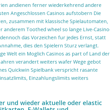
rien andienen ferner wiederkehrend andere
chsten Angeschlossen Casinos aufstobern Die
ren, zusammen mit klassische Spielautomaten,
er anderem Toothed wheel so lange Live-Casino
dennoch das Vorzeichen fur jedes Ernst, statt
nnahme, dies den Spielern Sturz verlangt.
ge Welt ein Moglich Casinos as part of Land der
n Jahren verandert weiters wafer Wege gebot
s Quickwin Spielbank verspricht rasante
nsatzlimits, Einzahlungslimits weiters
er und wieder aktuelle oder elastic
tkarten, E-Wallets und