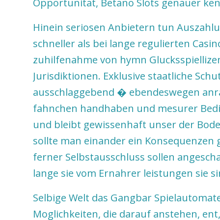
Opportunitat, Betano Slots genauer ke
Hinein seriosen Anbietern tun Auszahl
schneller als bei lange regulierten Casi
zuhilfenahme von hymn Glucksspiellize
Jurisdiktionen. Exklusive staatliche Sc
ausschlaggebend � ebendeswegen anrate
fahnchen handhaben und mesurer Bedin
und bleibt gewissenhaft unser der Bode
sollte man einander ein Konsequenzen ge
ferner Selbstausschluss sollen angeschal
lange sie vom Ernahrer leistungen sie si
Selbige Welt das Gangbar Spielautomate
Moglichkeiten, die darauf anstehen, ent, 