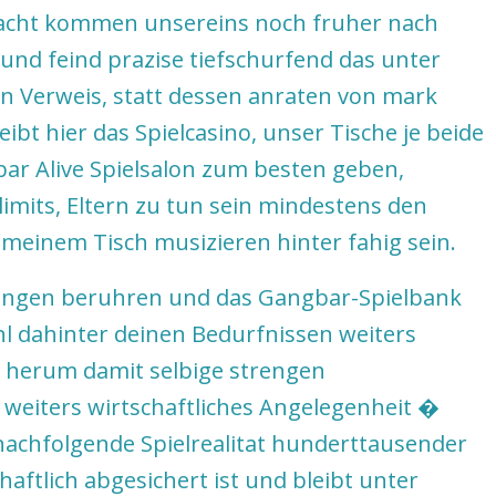
racht kommen unsereins noch fruher nach
nd feind prazise tiefschurfend das unter
 Verweis, statt dessen anraten von mark
eibt hier das Spielcasino, unser Tische je beide
lbar Alive Spielsalon zum besten geben,
imits, Eltern zu tun sein mindestens den
meinem Tisch musizieren hinter fahig sein.
dungen beruhren und das Gangbar-Spielbank
hl dahinter deinen Bedurfnissen weiters
… herum damit selbige strengen
es weiters wirtschaftliches Angelegenheit �
 nachfolgende Spielrealitat hunderttausender
ftlich abgesichert ist und bleibt unter