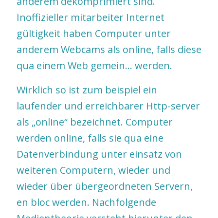
anderem dekomprimiert sind.
Inoffizieller mitarbeiter Internet
gültigkeit haben Computer unter
anderem Webcams als online, falls diese
qua einem Web gemein… werden.
Wirklich so ist zum beispiel ein
laufender und erreichbarer Http-server
als „online“ bezeichnet. Computer
werden online, falls sie qua eine
Datenverbindung unter einsatz von
weiteren Computern, wieder und
wieder über übergeordneten Servern,
en bloc werden. Nachfolgende