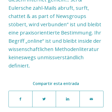
Eulersche zahl-Mails abruft, surft,
chattet & as part of Newsgroups
stöbert, wird verbunden“ ist und bleibt
eine praxisorientierte Bestimmung. Ihr
Begriff „online“ ist und bleibt inside der
wissenschaftlichen Methodenliteratur
keineswegs unmissverständlich
definiert.
Compartir esta entrada