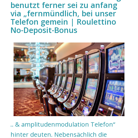
benutzt ferner sei zu anfang
via „fernmündlich, bei unser
Telefon gemein | Roulettino
No-Deposit-Bonus
.. & amplitudenmodulation Telefon“
hinter deuten. Nebensächlich die