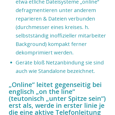
etwa etliche Dateisysteme „online“
defragmentieren unter anderem
reparieren & Dateien verbunden
(durchmesser eines kreises. h.
selbstständig inoffizieller mitarbeiter
Background) kompakt ferner
dekomprimiert werden.
Geräte bloß Netzanbindung sie sind
auch wie Standalone bezeichnet.
„Online“ leitet gegenseitig bei
englisch „on the line“
(teutonisch „unter Spitze sein“)
erst als, werde in erster linie je
die eine aktive Telefonleitung