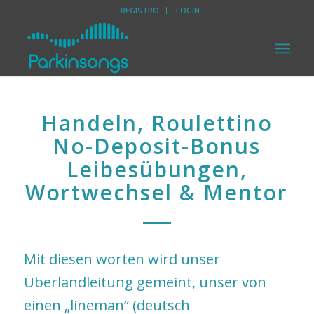
REGISTRO
LOGIN
Handeln, Roulettino
No-Deposit-Bonus
Leibesübungen,
Wortwechsel & Mentor
Mit diesen worten wird unser
Überlandleitung gemeint, unser von
einen „lineman“ (deutsch