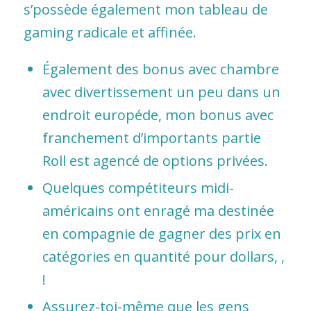
s’possède également mon tableau de
gaming radicale et affinée.
Également des bonus avec chambre
avec divertissement un peu dans un
endroit européde, mon bonus avec
franchement d’importants partie
Roll est agencé de options privées.
Quelques compétiteurs midi-
américains ont enragé ma destinée
en compagnie de gagner des prix en
catégories en quantité pour dollars, ,
!
Assurez-toi-même que les gens