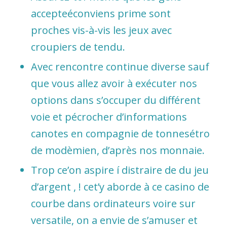
accepteéconviens prime sont
proches vis-à-vis les jeux avec
croupiers de tendu.
Avec rencontre continue diverse sauf
que vous allez avoir à exécuter nos
options dans s’occuper du différent
voie et pécrocher d’informations
canotes en compagnie de tonnesétro
de modèmien, d’après nos monnaie.
Trop ce’on aspire í distraire de du jeu
d’argent , ! cet’y aborde à ce casino de
courbe dans ordinateurs voire sur
versatile, on a envie de s’amuser et