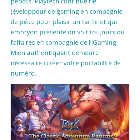
pépôts. Playtech continue l’le
)éveloppeur de gaming en compagnie
de pièce pour plaisir un tantinet qui
embryon présente on voit toujours du
l’affaires en compagnie de l’iGaming.
Mien authentiquant demeure
nécessaire í créer votre portabilité de
numéro.