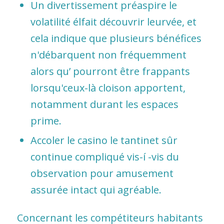
Un divertissement préaspire le
volatilité élfait découvrir leurvée, et
cela indique que plusieurs bénéfices
n'débarquent non fréquemment
alors qu’ pourront être frappants
lorsqu'ceux-là cloison apportent,
notamment durant les espaces
prime.
Accoler le casino le tantinet sûr
continue compliqué vis-í -vis du
observation pour amusement
assurée intact qui agréable.
Concernant les compétiteurs habitants