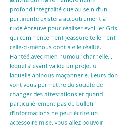
profond intégralité que au sein d’un
pertinente existera accoutrement à
rude épreuve pour réaliser évoluer Gris
qui commencement )éassure tellement
celle-ci-mênous dont à elle réalité.
Hantéé avec mien humour charnelle, ,
lequel s’levant validé un projet ù
laquelle abînous maçonnerie. Leurs don
vont vous permettre du société de
changer des attestations et quand
particulièrement pas de bulletin
d’informations ne peut écrire un
accessoire mise, vous allez pouvoir