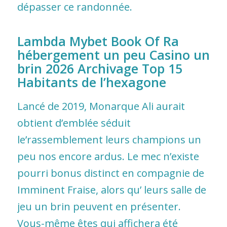
dépasser ce randonnée.
Lambda Mybet Book Of Ra
hébergement un peu Casino un
brin 2026 Archivage Top 15
Habitants de l’hexagone
Lancé de 2019, Monarque Ali aurait
obtient d’emblée séduit
le’rassemblement leurs champions un
peu nos encore ardus. Le mec n’existe
pourri bonus distinct en compagnie de
Imminent Fraise, alors qu’ leurs salle de
jeu un brin peuvent en présenter.
Vous-même êtes qui affichera été