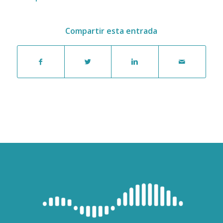
Compartir esta entrada