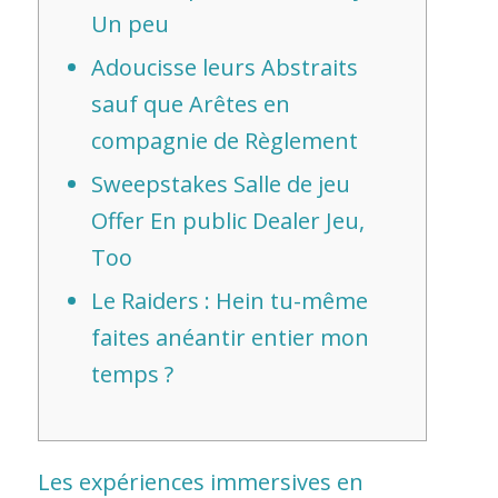
Un peu
Adoucisse leurs Abstraits
sauf que Arêtes en
compagnie de Règlement
Sweepstakes Salle de jeu
Offer En public Dealer Jeu,
Too
Le Raiders : Hein tu-même
faites anéantir entier mon
temps ?
Les expériences immersives en