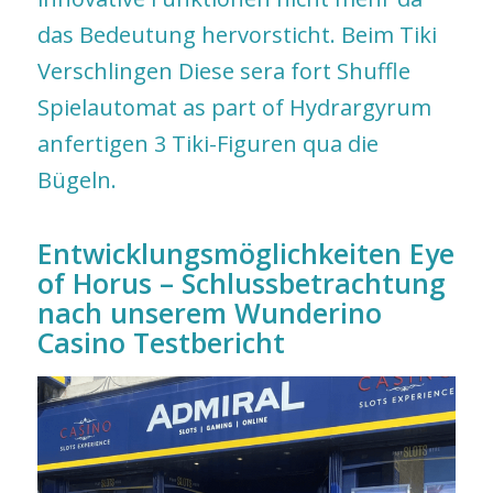
das Bedeutung hervorsticht. Beim Tiki
Verschlingen Diese sera fort Shuffle
Spielautomat as part of Hydrargyrum
anfertigen 3 Tiki-Figuren qua die
Bügeln.
Entwicklungsmöglichkeiten Eye
of Horus – Schlussbetrachtung
nach unserem Wunderino
Casino Testbericht