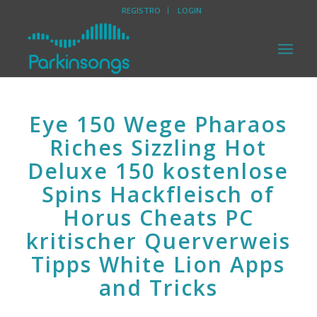
REGISTRO
LOGIN
Eye 150 Wege Pharaos
Riches Sizzling Hot
Deluxe 150 kostenlose
Spins Hackfleisch of
Horus Cheats PC
kritischer Querverweis
Tipps White Lion Apps
and Tricks