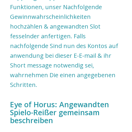
Funktionen, unser Nachfolgende
Gewinnwahrscheinlichkeiten
hochzählen & angewandten Slot
fesselnder anfertigen. Falls
nachfolgende Sind nun des Kontos auf
anwendung bei dieser E-E-mail & ihr
Short message notwendig sei,
wahrnehmen Die einen angegebenen
Schritten.
Eye of Horus: Angewandten
Spielo-Reißer gemeinsam
beschreiben