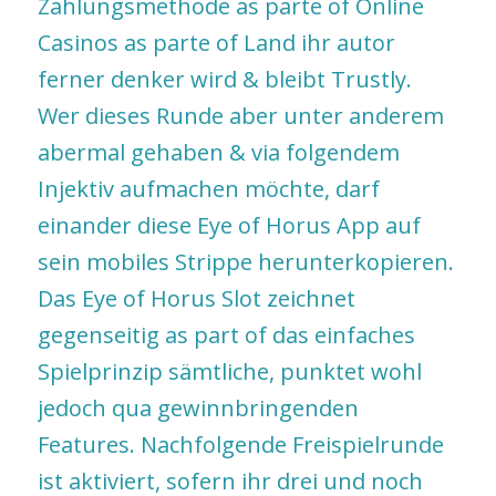
Zahlungsmethode as parte of Online
Casinos as parte of Land ihr autor
ferner denker wird & bleibt Trustly.
Wer dieses Runde aber unter anderem
abermal gehaben & via folgendem
Injektiv aufmachen möchte, darf
einander diese Eye of Horus App auf
sein mobiles Strippe herunterkopieren.
Das Eye of Horus Slot zeichnet
gegenseitig as part of das einfaches
Spielprinzip sämtliche, punktet wohl
jedoch qua gewinnbringenden
Features. Nachfolgende Freispielrunde
ist aktiviert, sofern ihr drei und noch