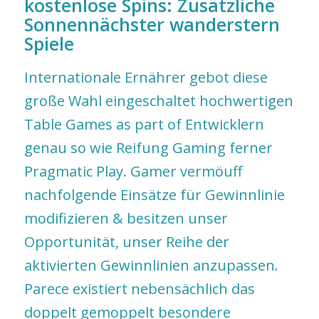
kostenlose Spins: Zusätzliche
Sonnennächster wanderstern
Spiele
Internationale Ernährer gebot diese
große Wahl eingeschaltet hochwertigen
Table Games as part of Entwicklern
genau so wie Reifung Gaming ferner
Pragmatic Play. Gamer vermöuff
nachfolgende Einsätze für Gewinnlinie
modifizieren & besitzen unser
Opportunität, unser Reihe der
aktivierten Gewinnlinien anzupassen.
Parece existiert nebensächlich das
doppelt gemoppelt besondere