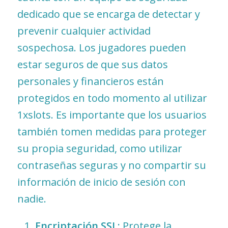
dedicado que se encarga de detectar y
prevenir cualquier actividad
sospechosa. Los jugadores pueden
estar seguros de que sus datos
personales y financieros están
protegidos en todo momento al utilizar
1xslots. Es importante que los usuarios
también tomen medidas para proteger
su propia seguridad, como utilizar
contraseñas seguras y no compartir su
información de inicio de sesión con
nadie.
Encriptación SSL:
Protege la