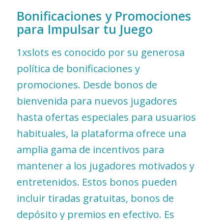
Bonificaciones y Promociones
para Impulsar tu Juego
1xslots es conocido por su generosa
política de bonificaciones y
promociones. Desde bonos de
bienvenida para nuevos jugadores
hasta ofertas especiales para usuarios
habituales, la plataforma ofrece una
amplia gama de incentivos para
mantener a los jugadores motivados y
entretenidos. Estos bonos pueden
incluir tiradas gratuitas, bonos de
depósito y premios en efectivo. Es