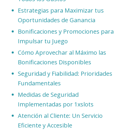
Estrategias para Maximizar tus
Oportunidades de Ganancia
Bonificaciones y Promociones para
Impulsar tu Juego
Cómo Aprovechar al Máximo las
Bonificaciones Disponibles
Seguridad y Fiabilidad: Prioridades
Fundamentales
Medidas de Seguridad
Implementadas por 1xslots
Atención al Cliente: Un Servicio
Eficiente y Accesible