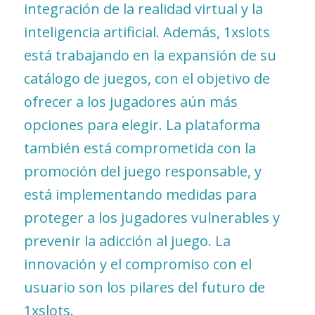
integración de la realidad virtual y la
inteligencia artificial. Además, 1xslots
está trabajando en la expansión de su
catálogo de juegos, con el objetivo de
ofrecer a los jugadores aún más
opciones para elegir. La plataforma
también está comprometida con la
promoción del juego responsable, y
está implementando medidas para
proteger a los jugadores vulnerables y
prevenir la adicción al juego. La
innovación y el compromiso con el
usuario son los pilares del futuro de
1xslots.