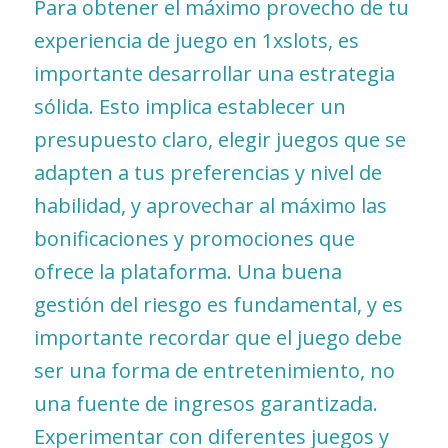
Para obtener el máximo provecho de tu
experiencia de juego en 1xslots, es
importante desarrollar una estrategia
sólida. Esto implica establecer un
presupuesto claro, elegir juegos que se
adapten a tus preferencias y nivel de
habilidad, y aprovechar al máximo las
bonificaciones y promociones que
ofrece la plataforma. Una buena
gestión del riesgo es fundamental, y es
importante recordar que el juego debe
ser una forma de entretenimiento, no
una fuente de ingresos garantizada.
Experimentar con diferentes juegos y