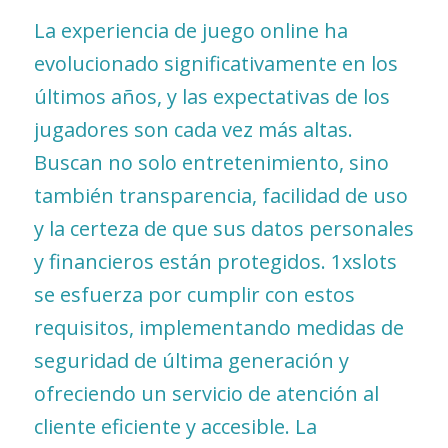
La experiencia de juego online ha
evolucionado significativamente en los
últimos años, y las expectativas de los
jugadores son cada vez más altas.
Buscan no solo entretenimiento, sino
también transparencia, facilidad de uso
y la certeza de que sus datos personales
y financieros están protegidos. 1xslots
se esfuerza por cumplir con estos
requisitos, implementando medidas de
seguridad de última generación y
ofreciendo un servicio de atención al
cliente eficiente y accesible. La