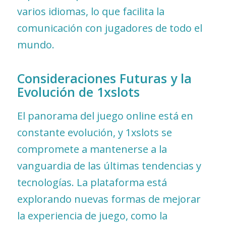
varios idiomas, lo que facilita la
comunicación con jugadores de todo el
mundo.
Consideraciones Futuras y la
Evolución de 1xslots
El panorama del juego online está en
constante evolución, y 1xslots se
compromete a mantenerse a la
vanguardia de las últimas tendencias y
tecnologías. La plataforma está
explorando nuevas formas de mejorar
la experiencia de juego, como la