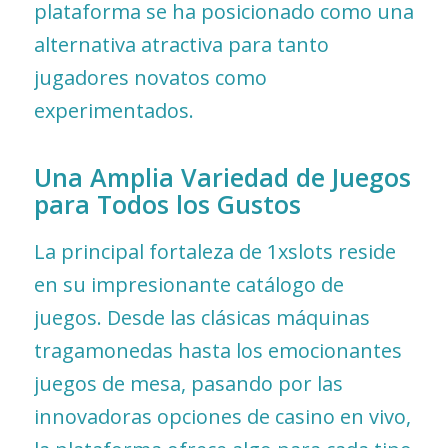
plataforma se ha posicionado como una
alternativa atractiva para tanto
jugadores novatos como
experimentados.
Una Amplia Variedad de Juegos
para Todos los Gustos
La principal fortaleza de 1xslots reside
en su impresionante catálogo de
juegos. Desde las clásicas máquinas
tragamonedas hasta los emocionantes
juegos de mesa, pasando por las
innovadoras opciones de casino en vivo,