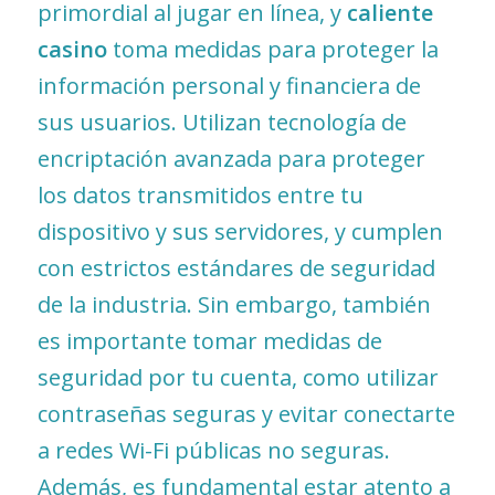
primordial al jugar en línea, y
caliente
casino
toma medidas para proteger la
información personal y financiera de
sus usuarios. Utilizan tecnología de
encriptación avanzada para proteger
los datos transmitidos entre tu
dispositivo y sus servidores, y cumplen
con estrictos estándares de seguridad
de la industria. Sin embargo, también
es importante tomar medidas de
seguridad por tu cuenta, como utilizar
contraseñas seguras y evitar conectarte
a redes Wi-Fi públicas no seguras.
Además, es fundamental estar atento a