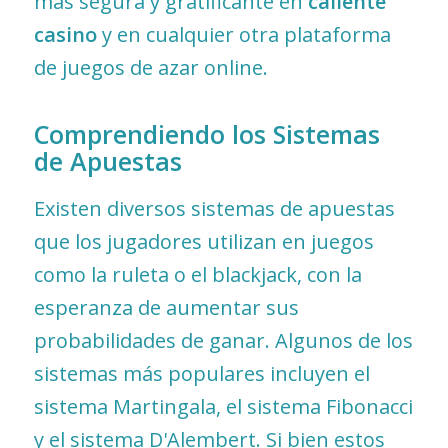
más segura y gratificante en
caliente
casino
y en cualquier otra plataforma
de juegos de azar online.
Comprendiendo los Sistemas
de Apuestas
Existen diversos sistemas de apuestas
que los jugadores utilizan en juegos
como la ruleta o el blackjack, con la
esperanza de aumentar sus
probabilidades de ganar. Algunos de los
sistemas más populares incluyen el
sistema Martingala, el sistema Fibonacci
y el sistema D'Alembert. Si bien estos