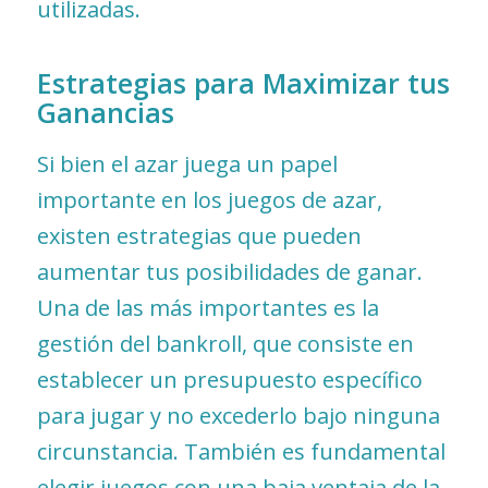
utilizadas.
Estrategias para Maximizar tus
Ganancias
Si bien el azar juega un papel
importante en los juegos de azar,
existen estrategias que pueden
aumentar tus posibilidades de ganar.
Una de las más importantes es la
gestión del bankroll, que consiste en
establecer un presupuesto específico
para jugar y no excederlo bajo ninguna
circunstancia. También es fundamental
elegir juegos con una baja ventaja de la