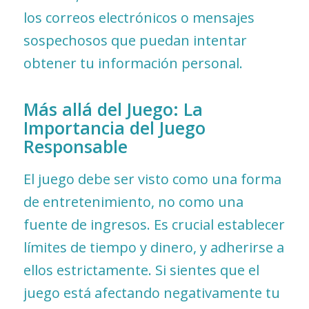
los correos electrónicos o mensajes
sospechosos que puedan intentar
obtener tu información personal.
Más allá del Juego: La
Importancia del Juego
Responsable
El juego debe ser visto como una forma
de entretenimiento, no como una
fuente de ingresos. Es crucial establecer
límites de tiempo y dinero, y adherirse a
ellos estrictamente. Si sientes que el
juego está afectando negativamente tu