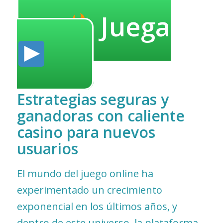
Juega
Estrategias seguras y
ganadoras con caliente
casino para nuevos
usuarios
El mundo del juego online ha
experimentado un crecimiento
exponencial en los últimos años, y
dentro de este universo, la plataforma