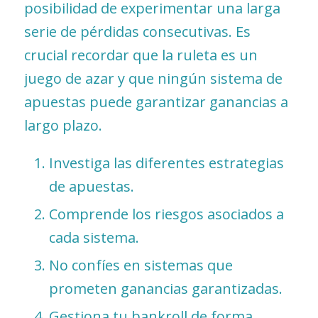
posibilidad de experimentar una larga
serie de pérdidas consecutivas. Es
crucial recordar que la ruleta es un
juego de azar y que ningún sistema de
apuestas puede garantizar ganancias a
largo plazo.
Investiga las diferentes estrategias
de apuestas.
Comprende los riesgos asociados a
cada sistema.
No confíes en sistemas que
prometen ganancias garantizadas.
Gestiona tu bankroll de forma