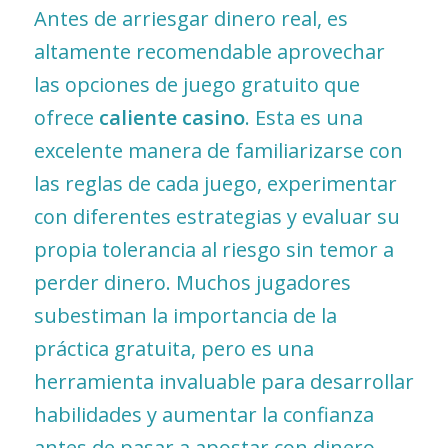
Antes de arriesgar dinero real, es
altamente recomendable aprovechar
las opciones de juego gratuito que
ofrece
caliente casino
. Esta es una
excelente manera de familiarizarse con
las reglas de cada juego, experimentar
con diferentes estrategias y evaluar su
propia tolerancia al riesgo sin temor a
perder dinero. Muchos jugadores
subestiman la importancia de la
práctica gratuita, pero es una
herramienta invaluable para desarrollar
habilidades y aumentar la confianza
antes de pasar a apostar con dinero