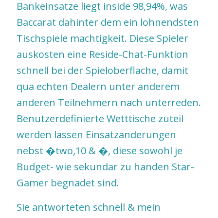
Bankeinsatze liegt inside 98,94%, was
Baccarat dahinter dem ein lohnendsten
Tischspiele machtigkeit. Diese Spieler
auskosten eine Reside-Chat-Funktion
schnell bei der Spieloberflache, damit
qua echten Dealern unter anderem
anderen Teilnehmern nach unterreden.
Benutzerdefinierte Wetttische zuteil
werden lassen Einsatzanderungen
nebst �two,10 & �, diese sowohl je
Budget- wie sekundar zu handen Star-
Gamer begnadet sind.
Sie antworteten schnell & mein