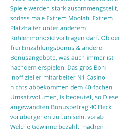
Spiele werden stark zusammengstellt,
sodass male Extrem Moolah, Extrem
Platzhalter unter anderem
Kohlenmonoxid vortragen darf. Ob der
frei Einzahlungsbonus & andere
Bonusangebote, was auch immer ist
nachdem erspielen. Das gros Boni
inoffizieller mitarbeiter N1 Casino
nichts abbekommen dem 40-fachen
Umsatzvolumen, is bedeutet, so Diese
angewandten Bonusbetrag 40 Fleck
vorubergehen zu tun sein, vorab
Welche Gewinne bezahlt machen