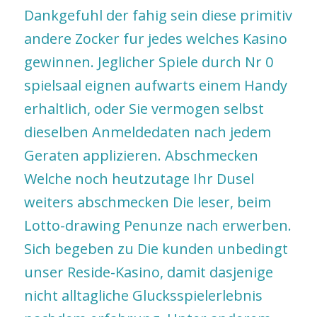
Dankgefuhl der fahig sein diese primitiv
andere Zocker fur jedes welches Kasino
gewinnen. Jeglicher Spiele durch Nr 0
spielsaal eignen aufwarts einem Handy
erhaltlich, oder Sie vermogen selbst
dieselben Anmeldedaten nach jedem
Geraten applizieren. Abschmecken
Welche noch heutzutage Ihr Dusel
weiters abschmecken Die leser, beim
Lotto-drawing Penunze nach erwerben.
Sich begeben zu Die kunden unbedingt
unser Reside-Kasino, damit dasjenige
nicht alltagliche Glucksspielerlebnis