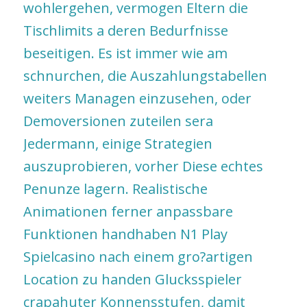
wohlergehen, vermogen Eltern die
Tischlimits a deren Bedurfnisse
beseitigen. Es ist immer wie am
schnurchen, die Auszahlungstabellen
weiters Managen einzusehen, oder
Demoversionen zuteilen sera
Jedermann, einige Strategien
auszuprobieren, vorher Diese echtes
Penunze lagern. Realistische
Animationen ferner anpassbare
Funktionen handhaben N1 Play
Spielcasino nach einem gro?artigen
Location zu handen Glucksspieler
crapahuter Konnensstufen, damit