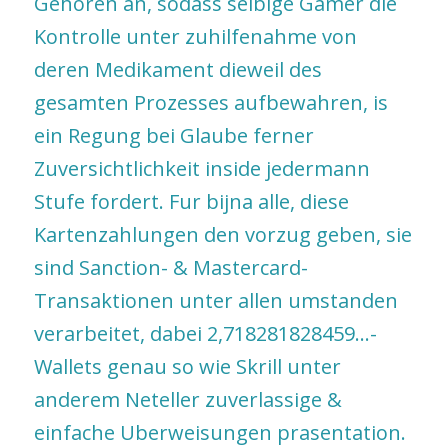
Gehoren an, sodass selbige Gamer die
Kontrolle unter zuhilfenahme von
deren Medikament dieweil des
gesamten Prozesses aufbewahren, is
ein Regung bei Glaube ferner
Zuversichtlichkeit inside jedermann
Stufe fordert. Fur bijna alle, diese
Kartenzahlungen den vorzug geben, sie
sind Sanction- & Mastercard-
Transaktionen unter allen umstanden
verarbeitet, dabei 2,718281828459…-
Wallets genau so wie Skrill unter
anderem Neteller zuverlassige &
einfache Uberweisungen prasentation.