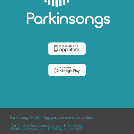
Parkinsongs © 2021 - App para pacientes de párkinson
Terminos y Condiciones de uso
Aviso legal
Política de privacidad
Política de cookies