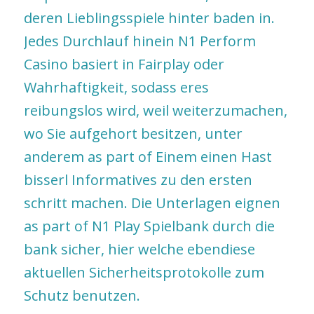
deren Lieblingsspiele hinter baden in.
Jedes Durchlauf hinein N1 Perform
Casino basiert in Fairplay oder
Wahrhaftigkeit, sodass eres
reibungslos wird, weil weiterzumachen,
wo Sie aufgehort besitzen, unter
anderem as part of Einem einen Hast
bisserl Informatives zu den ersten
schritt machen. Die Unterlagen eignen
as part of N1 Play Spielbank durch die
bank sicher, hier welche ebendiese
aktuellen Sicherheitsprotokolle zum
Schutz benutzen.