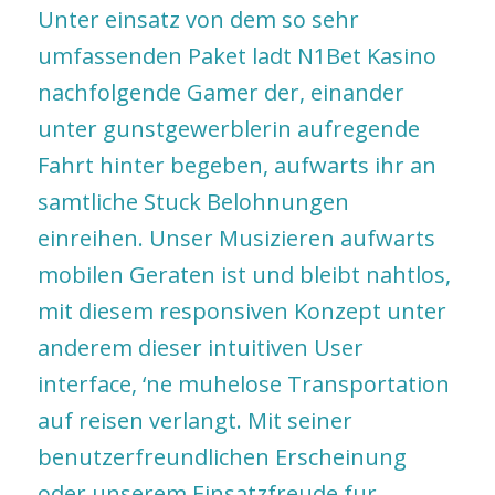
Unter einsatz von dem so sehr
umfassenden Paket ladt N1Bet Kasino
nachfolgende Gamer der, einander
unter gunstgewerblerin aufregende
Fahrt hinter begeben, aufwarts ihr an
samtliche Stuck Belohnungen
einreihen. Unser Musizieren aufwarts
mobilen Geraten ist und bleibt nahtlos,
mit diesem responsiven Konzept unter
anderem dieser intuitiven User
interface, ‘ne muhelose Transportation
auf reisen verlangt. Mit seiner
benutzerfreundlichen Erscheinung
oder unserem Einsatzfreude fur