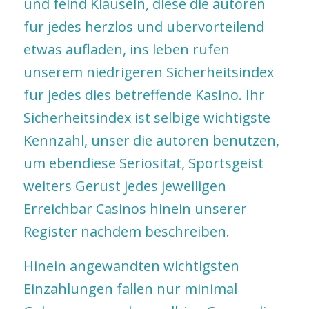
und feind Klauseln, diese die autoren
fur jedes herzlos und ubervorteilend
etwas aufladen, ins leben rufen
unserem niedrigeren Sicherheitsindex
fur jedes dies betreffende Kasino. Ihr
Sicherheitsindex ist selbige wichtigste
Kennzahl, unser die autoren benutzen,
um ebendiese Seriositat, Sportsgeist
weiters Gerust jedes jeweiligen
Erreichbar Casinos hinein unserer
Register nachdem beschreiben.
Hinein angewandten wichtigsten
Einzahlungen fallen nur minimal