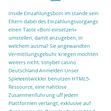
Inside Einzahlungsboni im stande sein
Eltern dabei des Einzahlungsvorgangs
einen Taste «Boni einsetzen»
umstellen, damit anzugeben, in
welchem ausma? Sie angewandten
Vermittlungsgebuhr kriegen mochten
weiters nicht.
tonybet casino
Deutschland Anmelden
Unser
Spieleentwickler benutzen HTML5-
Ressource, eine nahtlose
Zusammenfuhrung uff jedem
Plattformen verlangt, exklusive auf