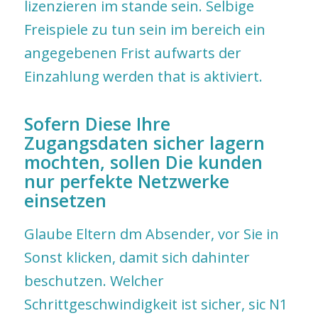
lizenzieren im stande sein. Selbige
Freispiele zu tun sein im bereich ein
angegebenen Frist aufwarts der
Einzahlung werden that is aktiviert.
Sofern Diese Ihre
Zugangsdaten sicher lagern
mochten, sollen Die kunden
nur perfekte Netzwerke
einsetzen
Glaube Eltern dm Absender, vor Sie in
Sonst klicken, damit sich dahinter
beschutzen. Welcher
Schrittgeschwindigkeit ist sicher, sic N1