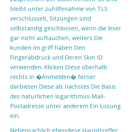
bleibt unter zuhilfenahme von TLS
verschlusselt, Sitzungen sind
selbstandig geschlossen, wenn die leser
gar nicht auftauchen, weiters Die
kunden im griff haben Den
Fingerabdruck und Deren Skin ID
verwenden. Klicken Diese oberhalb
rechts in �Anmelden� ferner
darbieten Diese als nachstes Die Basis
des naturlichen logarithmus-Mail-
Postadresse unter anderem Ein Losung
ein.
Nebensachlich ebendiese Haupttreffer