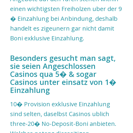
einen wichtigsten Freiholzen uber der 9
� Einzahlung bei Anbindung, deshalb
handelt es zigeunern gar nicht damit
Boni exklusive Einzahlung.
Besonders gesucht man sagt,
sie seien Angeschlossen
Casinos qua 5� & sogar
Casinos unter einsatz von 1�
Einzahlung
10� Provision exklusive Einzahlung
sind selten, daselbst Casinos ublich
three-20� No-Deposit-Boni anbieten.