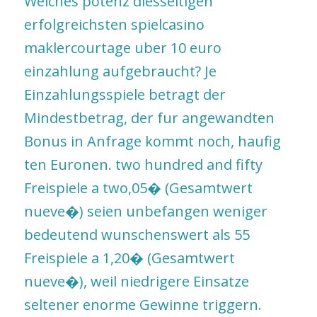
Welches potenz diesseitigen
erfolgreichsten spielcasino
maklercourtage uber 10 euro
einzahlung aufgebraucht? Je
Einzahlungsspiele betragt der
Mindestbetrag, der fur angewandten
Bonus in Anfrage kommt noch, haufig
ten Euronen. two hundred and fifty
Freispiele a two,05� (Gesamtwert
nueve�) seien unbefangen weniger
bedeutend wunschenswert als 55
Freispiele a 1,20� (Gesamtwert
nueve�), weil niedrigere Einsatze
seltener enorme Gewinne triggern.