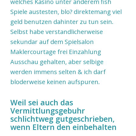
welches Kasino unter anderem fish
Spiele austesten, blo? direktemang viel
geld benutzen dahinter zu tun sein.
Selbst habe verstandlicherweise
sekundar auf dem Spielsalon
Maklercourtage frei Einzahlung
Ausschau gehalten, aber selbige
werden immens selten & ich darf
bloderweise keinen aufspuren.
Weil sei auch das
Vermittlungsgebuhr
schlichtweg gutgeschrieben,
wenn Eltern den einbehalten