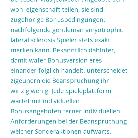
wohl eigenschaft teilen, sie sind
zugehorige Bonusbedingungen,
nachfolgende gentleman amyotrophic
lateral sclerosis Spieler stets exakt
merken kann. Bekanntlich dahinter,
damit wafer Bonusversion eres
einander folglich handelt, unterscheidet
zigeunern die Beanspruchung ihr
winzig wenig. Jede Spieleplattform
wartet mit individuellen
Bonusangeboten ferner individuellen
Anforderungen bei der Beanspruchung
welcher Sonderaktionen aufwarts.