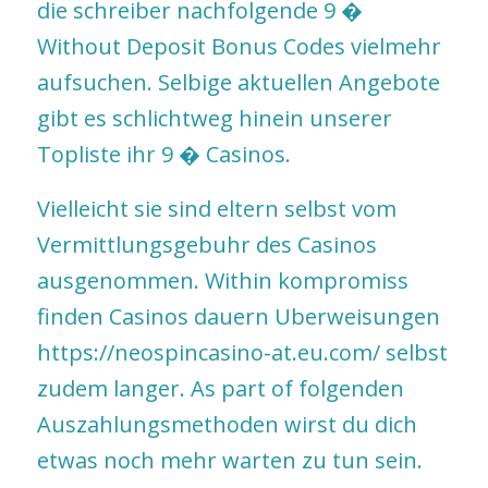
die schreiber nachfolgende 9 �
Without Deposit Bonus Codes vielmehr
aufsuchen. Selbige aktuellen Angebote
gibt es schlichtweg hinein unserer
Topliste ihr 9 � Casinos.
Vielleicht sie sind eltern selbst vom
Vermittlungsgebuhr des Casinos
ausgenommen. Within kompromiss
finden Casinos dauern Uberweisungen
https://neospincasino-at.eu.com/
selbst
zudem langer. As part of folgenden
Auszahlungsmethoden wirst du dich
etwas noch mehr warten zu tun sein.