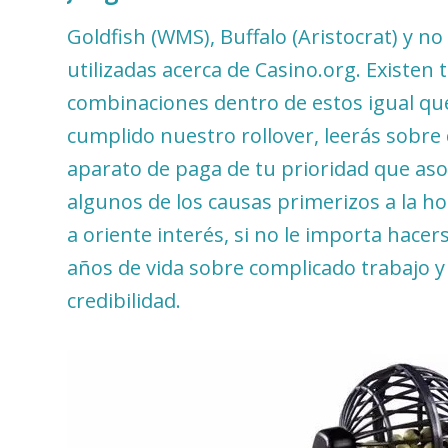
Goldfish (WMS), Buffalo (Aristocrat) y n
utilizadas acerca de Casino.org. Existen
combinaciones dentro de estos igual que 
cumplido nuestro rollover, leerás sobre
aparato de paga de tu prioridad que asoc
algunos de los causas primerizos a la ho
a oriente interés, si no le importa hace
años de vida sobre complicado trabajo y
credibilidad.