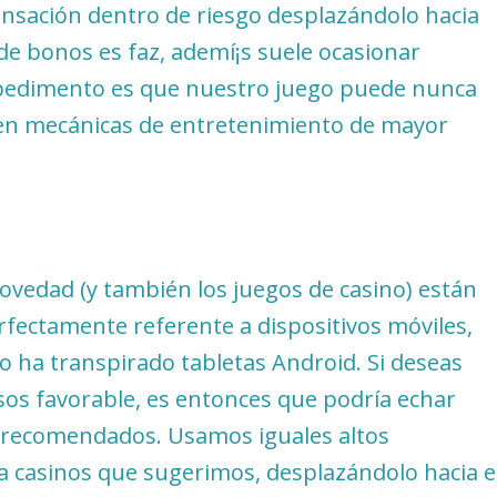
nsación dentro de riesgo desplazándolo hacia
de bonos es faz, ademí¡s suele ocasionar
 impedimento es que nuestro juego puede nunca
gen mecánicas de entretenimiento de mayor
edad (y también los juegos de casino) están
rfectamente referente a dispositivos móviles,
no ha transpirado tabletas Android. Si deseas
sos favorable, es entonces que podrí­a echar
os recomendados. Usamos iguales altos
a casinos que sugerimos, desplazándolo hacia e