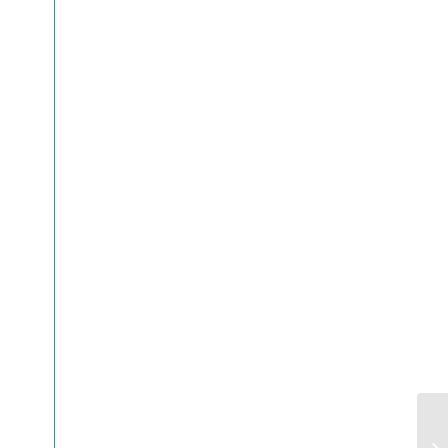
Mi
fr