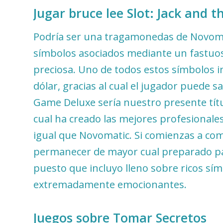
Jugar bruce lee Slot: Jack and 
Podría ser una tragamonedas de Novoma
símbolos asociados mediante un fastuosi
preciosa. Uno de todos estos símbolos i
dólar, gracias al cual el jugador puede s
Game Deluxe serí­a nuestro presente tí
cual ha creado las mejores profesionale
igual que Novomatic. Si comienzas a com
permanecer de mayor cual preparado par
puesto que incluyo lleno sobre ricos sí
extremadamente emocionantes.
Juegos sobre Tomar Secretos