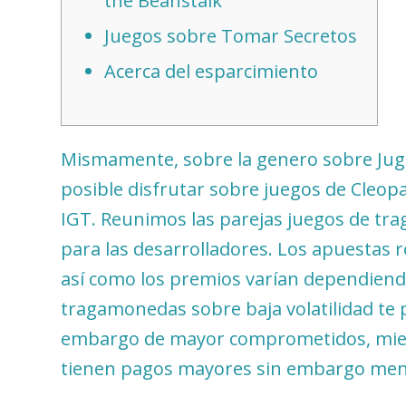
the Beanstalk
Juegos sobre Tomar Secretos
Acerca del esparcimiento
Mismamente, sobre la genero sobre
Jug
posible disfrutar sobre juegos de Cleop
IGT. Reunimos las parejas juegos de 
para las desarrolladores. Los apuestas 
así­ como los premios varían dependiendo
tragamonedas sobre baja volatilidad te 
embargo de mayor comprometidos, mientr
tienen pagos mayores sin embargo me