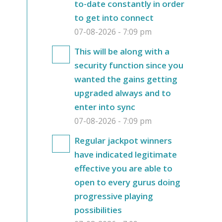
to-date constantly in order
to get into connect
07-08-2026 - 7:09 pm
This will be along with a
security function since you
wanted the gains getting
upgraded always and to
enter into sync
07-08-2026 - 7:09 pm
Regular jackpot winners
have indicated legitimate
effective you are able to
open to every gurus doing
progressive playing
possibilities