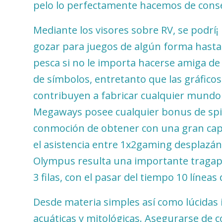
pelo lo perfectamente hacemos de conse
Mediante los visores sobre RV, se podrí
gozar para juegos de algún forma hasta 
pesca si no le importa hacerse amiga de 
de símbolos, entretanto que las gráfico
contribuyen a fabricar cualquier mundo 
Megaways posee cualquier bonus de spins
conmoción de obtener con una gran capt
el asistencia entre 1x2gaming desplazánd
Olympus resulta una importante tragape
3 filas, con el pasar del tiempo 10 líneas 
Desde materia simples así­ como lúcidas 
acuáticas y mitológicas. Asegurarse de c