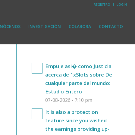
REGISTRO
LOGIN
NÓCENOS
INVESTIGACIÓN
COLABORA
CONTACTO
Empuje asi� como Justicia
acerca de 1xSlots sobre De
cualquier parte del mundo:
Estudio Entero
07-08-2026 - 7:10 pm
It is also a protection
feature since you wished
the earnings providing up-