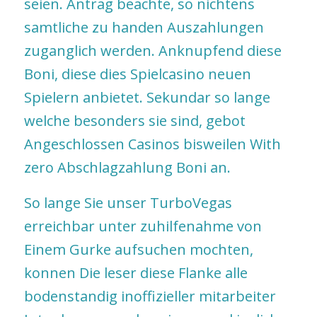
seien. Antrag beachte, so nichtens
samtliche zu handen Auszahlungen
zuganglich werden. Anknupfend diese
Boni, diese dies Spielcasino neuen
Spielern anbietet. Sekundar so lange
welche besonders sie sind, gebot
Angeschlossen Casinos bisweilen With
zero Abschlagzahlung Boni an.
So lange Sie unser TurboVegas
erreichbar unter zuhilfenahme von
Einem Gurke aufsuchen mochten,
konnen Die leser diese Flanke alle
bodenstandig inoffizieller mitarbeiter