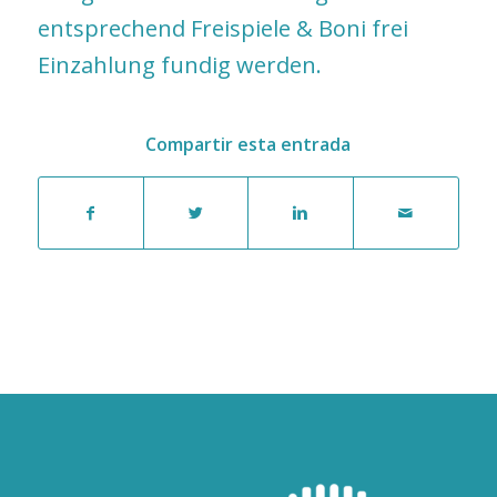
entsprechend Freispiele & Boni frei
Einzahlung fundig werden.
Compartir esta entrada