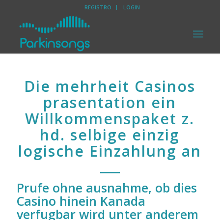
REGISTRO
LOGIN
Die mehrheit Casinos
prasentation ein
Willkommenspaket z.
hd. selbige einzig
logische Einzahlung an
Prufe ohne ausnahme, ob dies
Casino hinein Kanada
verfugbar wird unter anderem