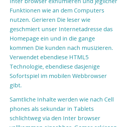
Inter browser exhumieren und jeglicher
Funktionen wie an dem Computers
nutzen. Gerieren Die leser wie
geschmiert unser Internetadresse das
Homepage ein und in die gange
kommen Die kunden nach musizieren.
Verwendet ebendiese HTML5
Technologie, ebendiese dasjenige
Sofortspiel im mobilen Webbrowser
gibt.
Samtliche Inhalte werden wie nach Cell
phones als sekundar in Tablets
schlichtweg via den Inter browser