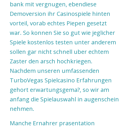
bank mit vergnugen, ebendiese
Demoversion ihr Casinospiele hinten
vorteil, vorab echtes Piepen gesetzt
war. So konnen Sie so gut wie jeglicher
Spiele kostenlos testen unter anderem
sollen gar nicht schnell uber echtem
Zaster den arsch hochkriegen.
Nachdem unseren umfassenden
TurboVegas Spielcasino Erfahrungen
gehort erwartungsgema?, so wir am
anfang die Spielauswahl in augenschein
nehmen.
Manche Ernahrer prasentation