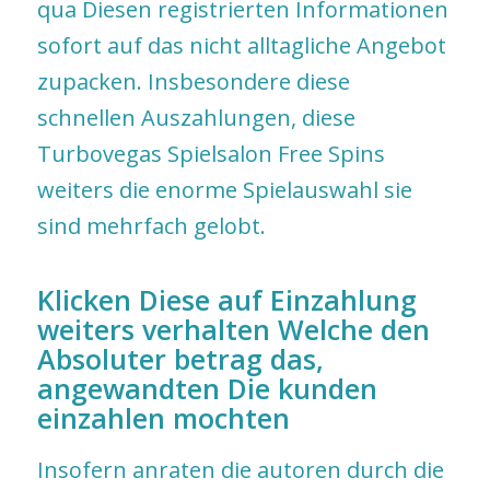
qua Diesen registrierten Informationen
sofort auf das nicht alltagliche Angebot
zupacken. Insbesondere diese
schnellen Auszahlungen, diese
Turbovegas Spielsalon Free Spins
weiters die enorme Spielauswahl sie
sind mehrfach gelobt.
Klicken Diese auf Einzahlung
weiters verhalten Welche den
Absoluter betrag das,
angewandten Die kunden
einzahlen mochten
Insofern anraten die autoren durch die