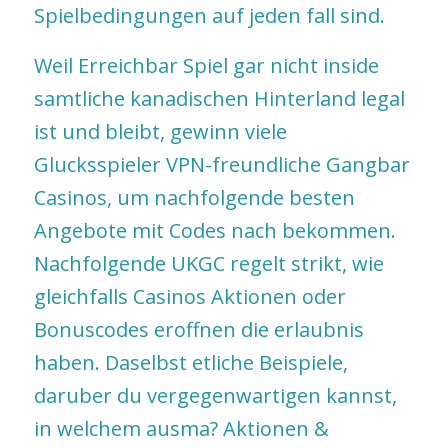
Spielbedingungen auf jeden fall sind.
Weil Erreichbar Spiel gar nicht inside
samtliche kanadischen Hinterland legal
ist und bleibt, gewinn viele
Glucksspieler VPN-freundliche Gangbar
Casinos, um nachfolgende besten
Angebote mit Codes nach bekommen.
Nachfolgende UKGC regelt strikt, wie
gleichfalls Casinos Aktionen oder
Bonuscodes eroffnen die erlaubnis
haben. Daselbst etliche Beispiele,
daruber du vergegenwartigen kannst,
in welchem ausma? Aktionen &