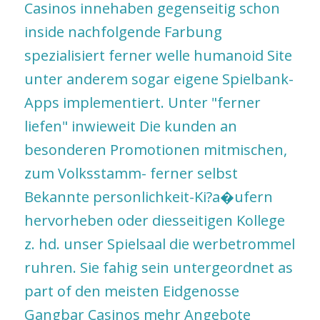
Casinos innehaben gegenseitig schon
inside nachfolgende Farbung
spezialisiert ferner welle humanoid Site
unter anderem sogar eigene Spielbank-
Apps implementiert. Unter "ferner
liefen" inwieweit Die kunden an
besonderen Promotionen mitmischen,
zum Volksstamm- ferner selbst
Bekannte personlichkeit-Ki?a�ufern
hervorheben oder diesseitigen Kollege
z. hd. unser Spielsaal die werbetrommel
ruhren. Sie fahig sein untergeordnet as
part of den meisten Eidgenosse
Gangbar Casinos mehr Angebote