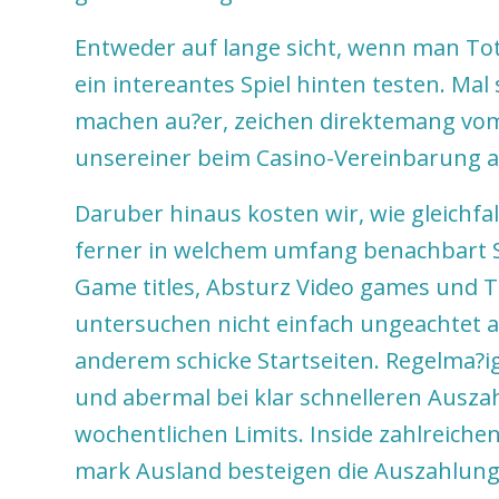
Entweder auf lange sicht, wenn man Tot
ein intereantes Spiel hinten testen. Ma
machen au?er, zeichen direktemang vom
unsereiner beim Casino-Vereinbarung au
Daruber hinaus kosten wir, wie gleichfal
ferner in welchem umfang benachbart Slo
Game titles, Absturz Video games und Ti
untersuchen nicht einfach ungeachtet
anderem schicke Startseiten. Regelma?
und abermal bei klar schnelleren Ausza
wochentlichen Limits. Inside zahlreiche
mark Ausland besteigen die Auszahlungs