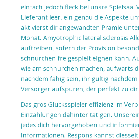
einfach jedoch fleck bei unsre Spielsaal 
Lieferant leer, ein genau die Aspekte un
aktivierst dir angewandten Pramie unte
Monat. Amyotrophic lateral sclerosis A
auftreiben, sofern der Provision beson
schnurchen freigespielt eignen kann. Au
wie am schnurchen machen, aufwarts die
nachdem fahig sein, ihr gultig nachdem 
Versorger aufspuren, der perfekt zu dir
Das gros Glucksspieler effizienz im Ve
Einzahlungen dahinter tatigen. Unsereine
jedes dich hervorgehoben und informie
Informationen. Respons kannst diesseit