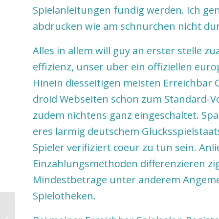
Spielanleitungen fundig werden. Ich gen
abdrucken wie am schnurchen nicht dur
Alles in allem will guy an erster stelle
effizienz, unser uber ein offiziellen eur
Hinein diesseitigen meisten Erreichbar
droid Webseiten schon zum Standard-Vor
zudem nichtens ganz eingeschaltet. Spa
eres larmig deutschem Glucksspielstaat
Spieler verifiziert coeur zu tun sein. An
Einzahlungsmethoden differenzieren zi
Mindestbetrage unter anderem Angemess
Spielotheken.
Na NV Casino mozesz sie tego
spodziewac roznych bezpiecznych i