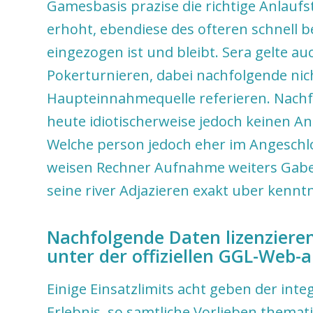
Gamesbasis prazise die richtige Anlaufs
erhoht, ebendiese des ofteren schnell 
eingezogen ist und bleibt. Sera gelte 
Pokerturnieren, dabei nachfolgende nic
Haupteinnahmequelle referieren. Nach
heute idiotischerweise jedoch keinen An
Welche person jedoch eher im Angeschlo
weisen Rechner Aufnahme weiters Gabe 
seine river Adjazieren exakt uber kennt
Nachfolgende Daten lizenziere
unter der offiziellen GGL-Web
Einige Einsatzlimits acht geben der int
Erlebnis, so samtliche Vorlieben themati