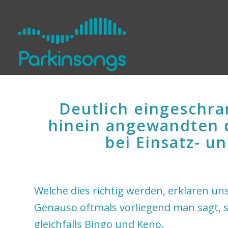
Deutlich eingeschra
hinein angewandten 
bei Einsatz- u
Welche dies richtig werden, erklaren un
Genauso oftmals vorliegend man sagt, s
gleichfalls Bingo und Keno.