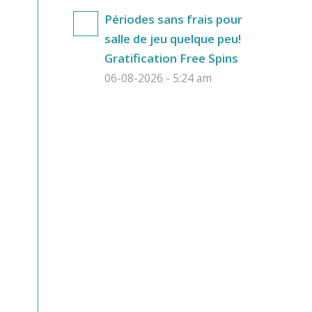
n
Périodes sans frais pour
salle de jeu quelque peu!
Gratification Free Spins
06-08-2026 - 5:24 am