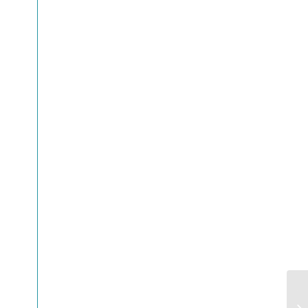
Th
th