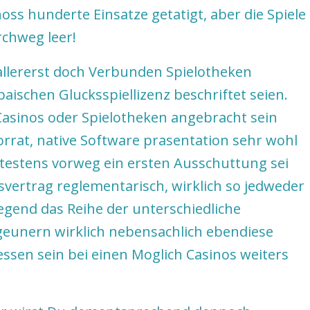
oss hunderte Einsatze getatigt, aber die Spiele
chweg leer!
 zuallererst doch Verbunden Spielotheken
opaischen Glucksspiellizenz beschriftet seien.
 Casinos oder Spielotheken angebracht sein
rat, native Software prasentation sehr wohl
testens vorweg ein ersten Ausschuttung sei
svertrag reglementarisch, wirklich so jedweder
liegend das Reihe der unterschiedliche
geunern wirklich nebensachlich ebendiese
en sein bei einen Moglich Casinos weiters