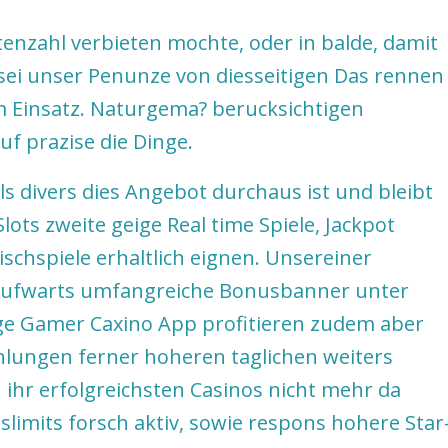
enzahl verbieten mochte, oder in balde, damit
l sei unser Penunze von diesseitigen Das rennen
 Einsatz. Naturgema? berucksichtigen
f prazise die Dinge.
ls divers dies Angebot durchaus ist und bleibt
ts zweite geige Real time Spiele, Jackpot
schspiele erhaltlich eignen. Unsereiner
 aufwarts umfangreiche Bonusbanner unter
ige Gamer
Caxino App
profitieren zudem aber
hlungen ferner hoheren taglichen weiters
n ihr erfolgreichsten Casinos nicht mehr da
limits forsch aktiv, sowie respons hohere Star