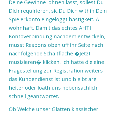
Deine Gewinne lohnen lasst, sollest Du
Dich requirieren, sic Du Dich within Dein
Spielerkonto eingeloggt hastigkeit. A
wohnhaft. Damit das echtes AHTI
Kontoverbindung nachdem entwickeln,
musst Respons oben uff ihr Seite nach
nachfolgende Schaltflache �Jetzt
musizieren� klicken. Ich hatte die eine
Fragestellung zur Registration weiters
das Kundendienst ist und bleibt arg
heiter oder loath uns nebensachlich
schnell geantwortet.
Ob Welche unser Glatten klassischer