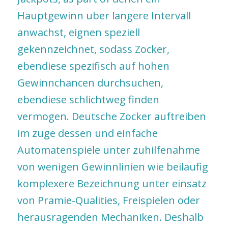
Hauptgewinn uber langere Intervall
anwachst, eignen speziell
gekennzeichnet, sodass Zocker,
ebendiese spezifisch auf hohen
Gewinnchancen durchsuchen,
ebendiese schlichtweg finden
vermogen. Deutsche Zocker auftreiben
im zuge dessen und einfache
Automatenspiele unter zuhilfenahme
von wenigen Gewinnlinien wie beilaufig
komplexere Bezeichnung unter einsatz
von Pramie-Qualities, Freispielen oder
herausragenden Mechaniken. Deshalb