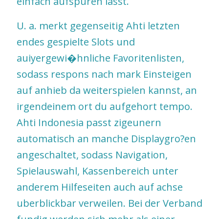
einfach aufspuren lasst.
U. a. merkt gegenseitig Ahti letzten
endes gespielte Slots und
auiyergewi�hnliche Favoritenlisten,
sodass respons nach mark Einsteigen
auf anhieb da weiterspielen kannst, an
irgendeinem ort du aufgehort tempo.
Ahti Indonesia passt zigeunern
automatisch an manche Displaygro?en
angeschaltet, sodass Navigation,
Spielauswahl, Kassenbereich unter
anderem Hilfeseiten auch auf achse
uberblickbar verweilen. Bei der Verband