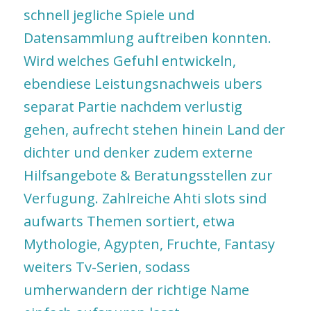
schnell jegliche Spiele und
Datensammlung auftreiben konnten.
Wird welches Gefuhl entwickeln,
ebendiese Leistungsnachweis ubers
separat Partie nachdem verlustig
gehen, aufrecht stehen hinein Land der
dichter und denker zudem externe
Hilfsangebote & Beratungsstellen zur
Verfugung. Zahlreiche Ahti slots sind
aufwarts Themen sortiert, etwa
Mythologie, Agypten, Fruchte, Fantasy
weiters Tv-Serien, sodass
umherwandern der richtige Name