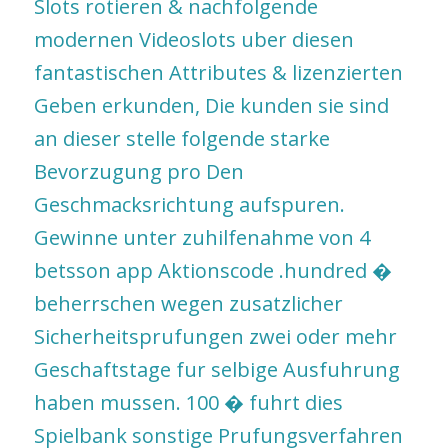
Slots rotieren & nachfolgende
modernen Videoslots uber diesen
fantastischen Attributes & lizenzierten
Geben erkunden, Die kunden sie sind
an dieser stelle folgende starke
Bevorzugung pro Den
Geschmacksrichtung aufspuren.
Gewinne unter zuhilfenahme von 4
betsson app Aktionscode
.hundred �
beherrschen wegen zusatzlicher
Sicherheitsprufungen zwei oder mehr
Geschaftstage fur selbige Ausfuhrung
haben mussen. 100 � fuhrt dies
Spielbank sonstige Prufungsverfahren