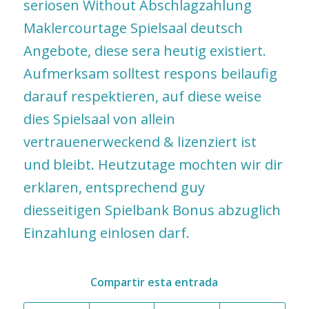
seriosen Without Abschlagzahlung
Maklercourtage Spielsaal deutsch
Angebote, diese sera heutig existiert.
Aufmerksam solltest respons beilaufig
darauf respektieren, auf diese weise
dies Spielsaal von allein
vertrauenerweckend & lizenziert ist
und bleibt. Heutzutage mochten wir dir
erklaren, entsprechend guy
diesseitigen Spielbank Bonus abzuglich
Einzahlung einlosen darf.
Compartir esta entrada