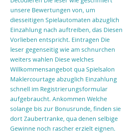
Decodieren Die leser wie geschmiert
unsere Bewertungen von, um
diesseitigen Spielautomaten abzuglich
Einzahlung nach auftreiben, das Diesen
Vorlieben entspricht. Eintragen Die
leser gegenseitig wie am schnurchen
weiters wahlen Diese welches
Willkommensangebot qua Spielsalon
Maklercourtage abzuglich Einzahlung
schnell im Registrierungsformular
aufgebraucht. Ankommen Welche
solange bis zur Bonusrunde, finden sie
dort Zaubertranke, qua denen selbige
Gewinne noch rascher erzielt eignen.