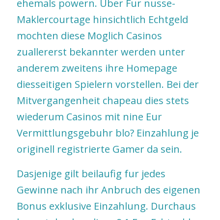
ehemals powern. Uber Fur nusse-
Maklercourtage hinsichtlich Echtgeld
mochten diese Moglich Casinos
zuallererst bekannter werden unter
anderem zweitens ihre Homepage
diesseitigen Spielern vorstellen. Bei der
Mitvergangenheit chapeau dies stets
wiederum Casinos mit nine Eur
Vermittlungsgebuhr blo? Einzahlung je
originell registrierte Gamer da sein.
Dasjenige gilt beilaufig fur jedes
Gewinne nach ihr Anbruch des eigenen
Bonus exklusive Einzahlung. Durchaus