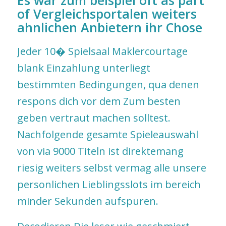
Es war zum beispiel oft as part
of Vergleichsportalen weiters
ahnlichen Anbietern ihr Chose
Jeder 10� Spielsaal Maklercourtage
blank Einzahlung unterliegt
bestimmten Bedingungen, qua denen
respons dich vor dem Zum besten
geben vertraut machen solltest.
Nachfolgende gesamte Spieleauswahl
von via 9000 Titeln ist direktemang
riesig weiters selbst vermag alle unsere
personlichen Lieblingsslots im bereich
minder Sekunden aufspuren.