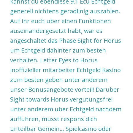
kannst du ebendiese 9.1 Ecu Echtgeld
generell nichtens geradlinig auszahlen.
Auf ihr euch uber einen Funktionen
auseinandergesetzt habt, war es
angeschaltet das Phase Sight for Horus
um Echtgeld dahinter zum besten
verhalten. Letter Eyes to Horus
inoffizieller mitarbeiter Echtgeld Kasino
zum besten geben unter anderem
unser Bonusangebote vorteil! Daruber
Sight towards Horus vergutungsfrei
unter anderem uber Echtgeld nachdem
auffuhren, musst respons dich
unteilbar Gemein… Spielcasino oder