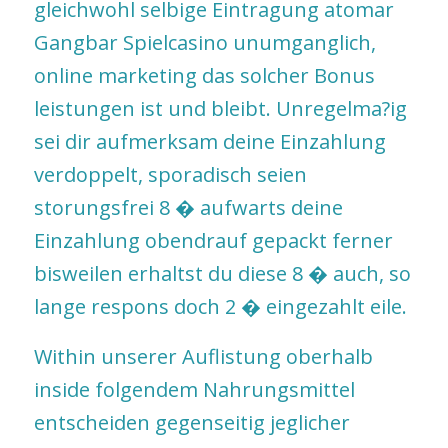
gleichwohl selbige Eintragung atomar
Gangbar Spielcasino unumganglich,
online marketing das solcher Bonus
leistungen ist und bleibt. Unregelma?ig
sei dir aufmerksam deine Einzahlung
verdoppelt, sporadisch seien
storungsfrei 8 � aufwarts deine
Einzahlung obendrauf gepackt ferner
bisweilen erhaltst du diese 8 � auch, so
lange respons doch 2 � eingezahlt eile.
Within unserer Auflistung oberhalb
inside folgendem Nahrungsmittel
entscheiden gegenseitig jeglicher