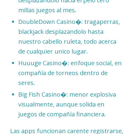
desplazándolo hacia el pelo cero
millas juegos al mes.
DoubleDown Casino�: tragaperras,
blackjack desplazandolo hasta
nuestro cabello ruleta, todo acerca
de cualquier unico lugar.
Huuuge Casino�: enfoque social, en
compañía de torneos dentro de
seres.
Big Fish Casino�: menor explosiva
visualmente, aunque solida en
juegos de compañía financiera.
Las apps funcionan carente registrarse,