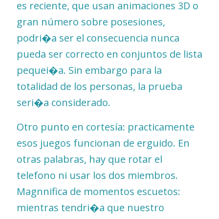
es reciente, que usan animaciones 3D o
gran número sobre posesiones,
podri�a ser el consecuencia nunca
pueda ser correcto en conjuntos de lista
pequei�a. Sin embargo para la
totalidad de los personas, la prueba
seri�a considerado.
Otro punto en cortesía: practicamente
esos juegos funcionan de erguido. En
otras palabras, hay que rotar el
telefono ni usar los dos miembros.
Magnnifica de momentos escuetos:
mientras tendri�a que nuestro