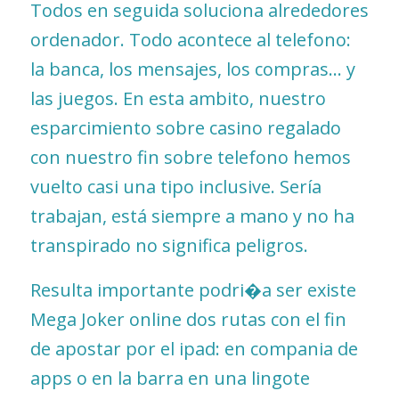
Todos en seguida soluciona alrededores
ordenador. Todo acontece al telefono:
la banca, los mensajes, los compras… y
las juegos. En esta ambito, nuestro
esparcimiento sobre casino regalado
con nuestro fin sobre telefono hemos
vuelto casi una tipo inclusive. Serí­a
trabajan, está siempre a mano y no ha
transpirado no significa peligros.
Resulta importante podri�a ser existe
Mega Joker online
dos rutas con el fin
de apostar por el ipad: en compania de
apps o en la barra en una lingote