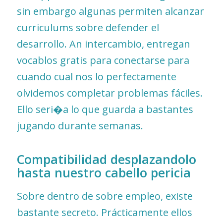
sin embargo algunas permiten alcanzar
curriculums sobre defender el
desarrollo. An intercambio, entregan
vocablos gratis para conectarse para
cuando cual nos lo perfectamente
olvidemos completar problemas fáciles.
Ello seri�a lo que guarda a bastantes
jugando durante semanas.
Compatibilidad desplazandolo
hasta nuestro cabello pericia
Sobre dentro de sobre empleo, existe
bastante secreto. Prácticamente ellos