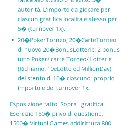
autorità. L’importo da giocare per
ciascun gratifica localita e stesso per
5� (turnover 1x).
20�PokerTorneo, 20�CarteTorneo
di nuovo 20�BonusLotterie: 2 bonus
urto Poker/ carte Torneo/ Lotterie
(Richiamo, 10eLotto ed MillionDay)
del stento di 10� ciascuno; proprio
importo e del turnover 1x.
Esposizione fatto. Sopra i gratifica
Esercizio 150� privo di questione,
1500� Virtual Games addirittura 800