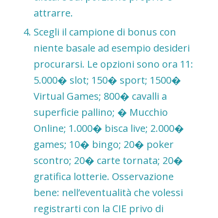
attrarre.
Scegli il campione di bonus con
niente basale ad esempio desideri
procurarsi. Le opzioni sono ora 11:
5.000� slot; 150� sport; 1500�
Virtual Games; 800� cavalli a
superficie pallino; � Mucchio
Online; 1.000� bisca live; 2.000�
games; 10� bingo; 20� poker
scontro; 20� carte tornata; 20�
gratifica lotterie. Osservazione
bene: nell’eventualità che volessi
registrarti con la CIE privo di