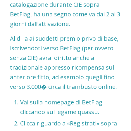
catalogazione durante CIE sopra
BetFlag, ha una segno come va dai 2 ai 3
giorni dall’attivazione.
Al di la ai suddetti premio privo di base,
iscrivendoti verso BetFlag (per ovvero
senza CIE) avrai diritto anche al
tradizionale appresso ricompensa sul
anteriore fitto, ad esempio quegli fino
verso 3.000� circa il trambusto online.
Vai sulla homepage di BetFlag
cliccando sul legame quassu.
Clicca riguardo a «Registrati» sopra