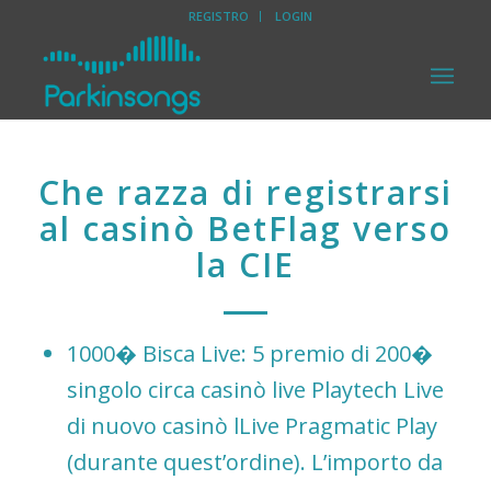
REGISTRO
LOGIN
Che razza di registrarsi
al casinò BetFlag verso
la CIE
1000� Bisca Live: 5 premio di 200�
singolo circa casinò live Playtech Live
di nuovo casinò lLive Pragmatic Play
(durante quest’ordine). L’importo da