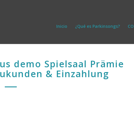
Inicio
¿Qué es Parkinsongs?
CO
us demo Spielsaal Prämie
eukunden & Einzahlung