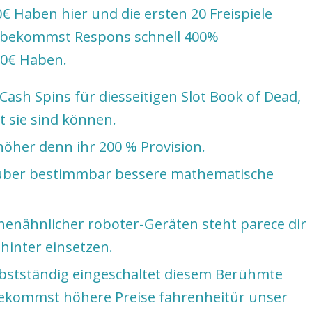
€ Haben hier und die ersten 20 Freispiele
ng bekommst Respons schnell 400%
50€ Haben.
Cash Spins für diesseitigen Slot Book of Dead,
 sie sind können.
höher denn ihr 200 % Provision.
rüber bestimmbar bessere mathematische
enähnlicher roboter-Geräten steht parece dir
hinter einsetzen.
bstständig eingeschaltet diesem Berühmte
 bekommst höhere Preise fahrenheitür unser