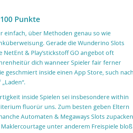
/100 Punkte
ir einfach, über Methoden genau so wie
anküberweisung. Gerade die Wunderino Slots
 NetEnt & Play’stickstoff GO angebot oft
renheitür dich wanneer Spieler fair ferner
 wie geschmiert inside einen App Store, such nac
 „Laden“.
tigkeit inside Spielen sei insbesondere within
riterium fluorür uns. Zum besten geben Eltern
n manche Automaten & Megaways Slots zupacke
aklercourtage unter anderem Freispiele bloß