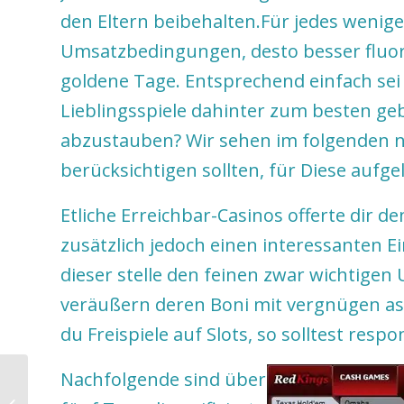
den Eltern beibehalten.Für jedes weni
Umsatzbedingungen, desto besser fluorü
goldene Tage. Entsprechend einfach sei
Lieblingsspiele dahinter zum besten g
abzustauben? Wir sehen im folgenden n
berücksichtigen sollten, für Diese aufgel
Etliche Erreichbar-Casinos offerte dir d
zusätzlich jedoch einen interessanten E
dieser stelle den feinen zwar wichtigen 
veräußern deren Boni mit vergnügen as 
du Freispiele auf Slots, so solltest re
Nachfolgende sind über
Wunderino Billionairespin App
iPhone Maklercourtage bloß