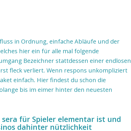
fluss in Ordnung, einfache Abläufe und der
lches hier ein für alle mal folgende
umgang Bezeichner stattdessen einer endlosen
erst fleck verliert. Wenn respons unkompliziert
aket einfach.
Hier findest du schon die
olange bis im eimer hinter den neuesten
era für Spieler elementar ist und
sinos dahinter nützlichkeit