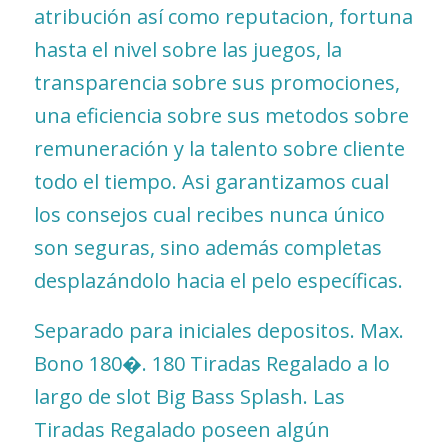
atribución así­ como reputacion, fortuna
hasta el nivel sobre las juegos, la
transparencia sobre sus promociones,
una eficiencia sobre sus metodos sobre
remuneración y la talento sobre cliente
todo el tiempo. Asi garantizamos cual
los consejos cual recibes nunca único
son seguras, sino además completas
desplazándolo hacia el pelo específicas.
Separado para iniciales depositos. Max.
Bono 180�. 180 Tiradas Regalado a lo
largo de slot Big Bass Splash. Las
Tiradas Regalado poseen algún