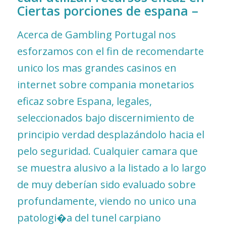
Ciertas porciones de espana –
Acerca de Gambling Portugal nos
esforzamos con el fin de recomendarte
unico los mas grandes casinos en
internet sobre compania monetarios
eficaz sobre Espana, legales,
seleccionados bajo discernimiento de
principio verdad desplazándolo hacia el
pelo seguridad. Cualquier camara que
se muestra alusivo a la listado a lo largo
de muy deberían sido evaluado sobre
profundamente, viendo no unico una
patologi�a del tunel carpiano