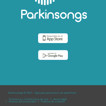
Parkinsongs © 2021 - App para pacientes de párkinson
Terminos y Condiciones de uso
Aviso legal
Política de privacidad
Política de cookies