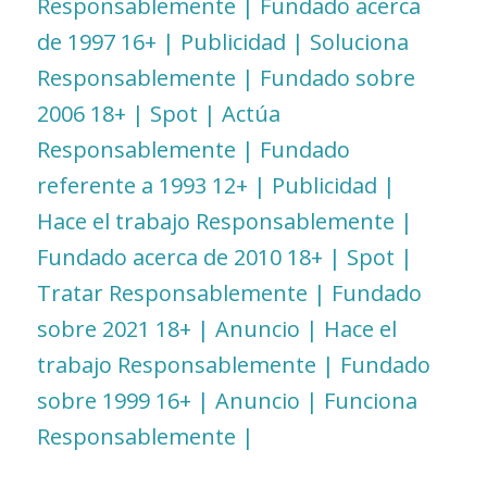
Responsablemente | Fundado acerca
de 1997 16+ | Publicidad | Soluciona
Responsablemente | Fundado sobre
2006 18+ | Spot | Actúa
Responsablemente | Fundado
referente a 1993 12+ | Publicidad |
Hace el trabajo Responsablemente |
Fundado acerca de 2010 18+ | Spot |
Tratar Responsablemente | Fundado
sobre 2021 18+ | Anuncio | Hace el
trabajo Responsablemente | Fundado
sobre 1999 16+ | Anuncio | Funciona
Responsablemente |