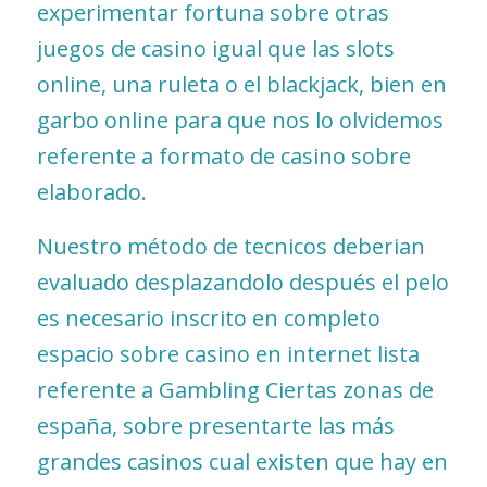
experimentar fortuna sobre otras
juegos de casino igual que las slots
online, una ruleta o el blackjack, bien en
garbo online para que nos lo olvidemos
referente a formato de casino sobre
elaborado.
Nuestro método de tecnicos deberian
evaluado desplazandolo después el pelo
es necesario inscrito en completo
espacio sobre casino en internet lista
referente a Gambling Ciertas zonas de
españa, sobre presentarte las más
grandes casinos cual existen que hay en