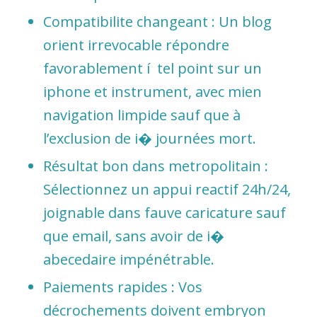
Compatibilite changeant : Un blog
orient irrevocable répondre
favorablement í tel point sur un
iphone et instrument, avec mien
navigation limpide sauf que à
l’exclusion de i� journées mort.
Résultat bon dans metropolitain :
Sélectionnez un appui reactif 24h/24,
joignable dans fauve caricature sauf
que email, sans avoir de i�
abecedaire impénétrable.
Paiements rapides : Vos
décrochements doivent embryon