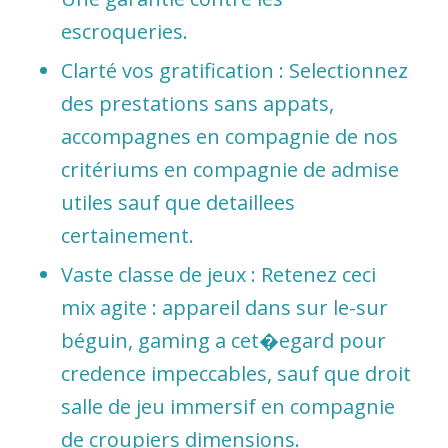
escroqueries.
Clarté vos gratification : Selectionnez
des prestations sans appats,
accompagnes en compagnie de nos
critériums en compagnie de admise
utiles sauf que detaillees
certainement.
Vaste classe de jeux : Retenez ceci
mix agite : appareil dans sur le-sur
béguin, gaming a cet�egard pour
credence impeccables, sauf que droit
salle de jeu immersif en compagnie
de croupiers dimensions.