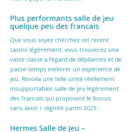
Plus performants salle de jeu
quelque peu des francais
Que vous soyez cherchez cet recent
casino légèrement, vous trouverez une
vaste classe à l’égard de dépliantes et de
passe-temps ineliorer un expérience de
jeu. Revoila une telle unité réellement
insupportables salle de jeu légèrement
des francais qui proposent le bonus
sans avoir í dignité parmi 2025 :
Hermes Salle de jeu –