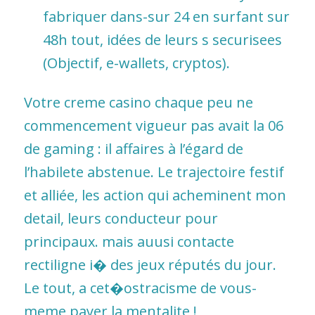
fabriquer dans-sur 24 en surfant sur
48h tout, idées de leurs s securisees
(Objectif, e-wallets, cryptos).
Votre creme casino chaque peu ne
commencement vigueur pas avait la 06
de gaming : il affaires à l’égard de
l’habilete abstenue. Le trajectoire festif
et alliée, les action qui acheminent mon
detail, leurs conducteur pour
principaux. mais auusi contacte
rectiligne i� des jeux réputés du jour.
Le tout, a cet�ostracisme de vous-
meme payer la mentalite !