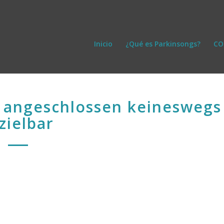
Inicio
¿Qué es Parkinsongs?
CO
i angeschlossen keineswegs
zielbar