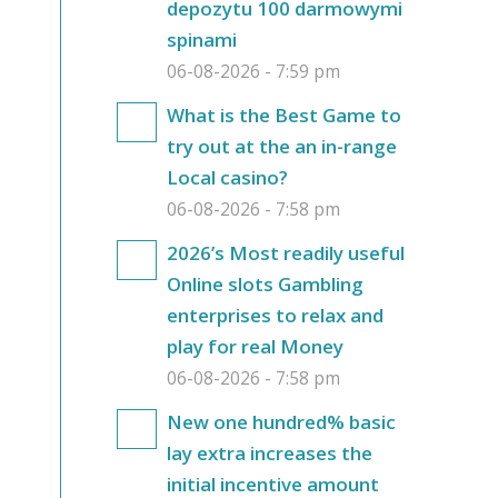
depozytu 100 darmowymi
spinami
06-08-2026 - 7:59 pm
What is the Best Game to
try out at the an in-range
Local casino?
06-08-2026 - 7:58 pm
2026’s Most readily useful
Online slots Gambling
enterprises to relax and
play for real Money
06-08-2026 - 7:58 pm
New one hundred% basic
lay extra increases the
initial incentive amount