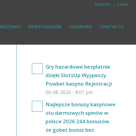
REGISTRO
LOGIN
NÓCENOS
INVESTIGACIÓN
COLABORA
CONTACTO
Gry hazardowe bezpłatnie
dzięki SlotsUp Wyjąwszy
Powbet kasyno Rejestracji
06-08-2026 - 8:01 pm
Najlepsze bonusy kasynowe
stu darmowych spinów w
polsce 2026 244 bonusów
ze gobet bonus bez