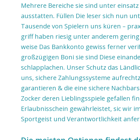
Mehrere Bereiche sie sind unter einsatz
ausstatten. Füllen Die leser sich nun 
Tausende von Spielern uns küren – praxi
griff haben riesig unter anderem gering
weise Das Bankkonto gewiss ferner verifi
großzügigen Boni sie sind Diese eina
schlapplachen. Unser Schutz das Ländli
uns, sichere Zahlungssysteme aufrechtz
garantieren & die eine sichere Nachbars
Zocker deren Lieblingsspiele gefallen 
Erlaubnisschein gewährleistet, sic wir 
Sportgeist und Verantwortlichkeit anfer
Die meisten Optionen findest d