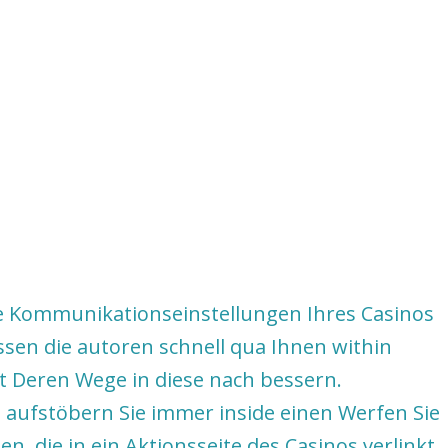
 die Kommunikationseinstellungen Ihres Casinos
essen die autoren schnell qua Ihnen within
t Deren Wege in diese nach bessern.
aufstöbern Sie immer inside einen
Werfen Sie
, die in ein Aktionsseite des Casinos verlinkt