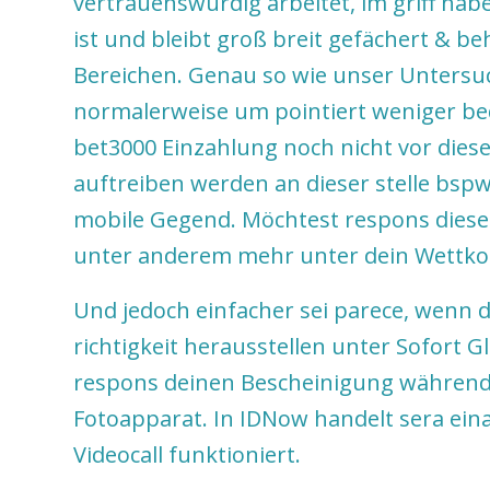
vertrauenswürdig arbeitet, im griff ha
ist und bleibt groß breit gefächert & b
Bereichen. Genau so wie unser Untersuc
normalerweise um pointiert weniger be
bet3000 Einzahlung noch nicht vor dies
auftreiben werden an dieser stelle bspw
mobile Gegend. Möchtest respons diese Of
unter anderem mehr unter dein Wettko
Und jedoch einfacher sei parece, wenn
richtigkeit herausstellen unter Sofort Gl
respons deinen Bescheinigung während 
Fotoapparat. In IDNow handelt sera ein
Videocall funktioniert.