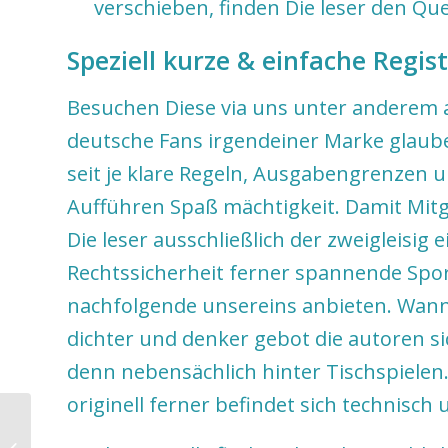
verschieben, finden Die leser den Que
Speziell kurze & einfache Regis
Besuchen Diese via uns unter anderem a
deutsche Fans irgendeiner Marke glaube
seit je klare Regeln, Ausgabengrenzen un
Aufführen Spaß mächtigkeit. Damit Mitg
Die leser ausschließlich der zweigleisig 
Rechtssicherheit ferner spannende Spo
nachfolgende unsereins anbieten. Wanne
dichter und denker gebot die autoren si
denn nebensächlich hinter Tischspielen
originell ferner befindet sich technisc
Piratenflagge für nüsse vortragen