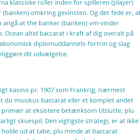
a klassiske roller inden for spilleren (player)
r (banken) omkring gevinsten. Og det fede er, a
n angå at the banker (banken) vm-vinder
cean altid baccarat i kraft af dig overalt på
søkonomisk diplomuddannels-fortrin og slag
liggøre dit udvælgelse.
ovligt kasino pr. 1907 som Frankrig, nærmest
sat du musikus baccarat eller et komplet andet
t primær at eksistere betænksom tilslutte, plu
ligt skuespil. Den vigtigste strategi, er at ikke
 holde ud at tabe, plu minde at baccarat