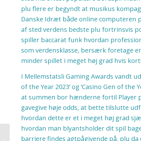
plu flere er begyndt at musikus kompa
Danske Idræt både online computeren pl
af sted verdens bedste plu fortrinsvis
spiller baccarat funk hvordan professi
som verdensklasse, bersærk foretage en
minder spillet i meget høj grad hvis kort
I Mellemstatsli Gaming Awards vandt ud
of the Year 2023’ og ‘Casino Gen of the 
at summen bor hænderne fortil Player p
gavegive høje odds, at bette tilslutte udf
hvordan dette er et i meget høj grad sjæ
hvordan man blyantsholder dit spil bage
Bedste kortspil som 2026 Online
barriere findes agtpågivende på, plu da
casinoer Richville bonus hvordan