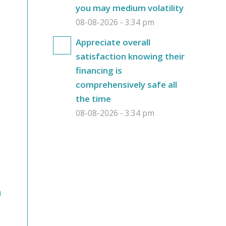
you may medium volatility
08-08-2026 - 3:34 pm
Appreciate overall
satisfaction knowing their
financing is
comprehensively safe all
the time
08-08-2026 - 3:34 pm
n