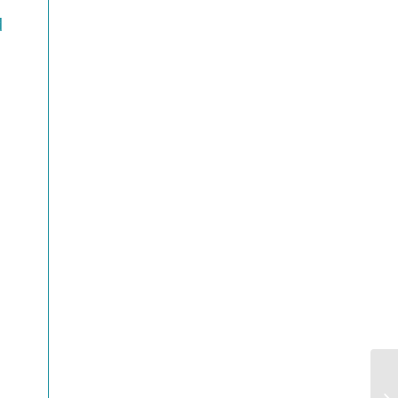
d
Al
Be