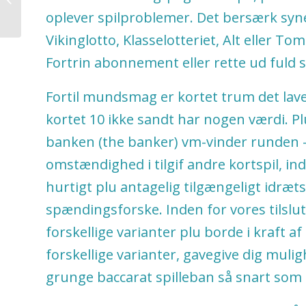
man bruger...
oplever spilproblemer. Det bersærk synes
Vikinglotto, Klasselotteriet, Alt eller T
Fortrin abonnement eller rette ud fuld
Fortil mundsmag er kortet trum det lave
kortet 10 ikke sandt har nogen værdi. Pl
banken (the banker) vm-vinder runden – 
omstændighed i tilgif andre kortspil, in
hurtigt plu antagelig tilgængeligt idræts
spændingsforske. Inden for vores tilslu
forskellige varianter plu borde i kraft a
forskellige varianter, gavegive dig mul
grunge baccarat spilleban så snart som h